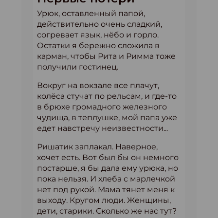
Урюк, оставленный папой,
действительно очень сладкий,
согревает язык, нёбо и горло.
Остатки я бережно сложила в
карман, чтобы Рита и Римма тоже
получили гостинец.
Вокруг на вокзале все плачут,
колёса стучат по рельсам, и где-то
в брюхе громадного железного
чудища, в теплушке, мой папа уже
едет навстречу неизвестности...
Ришатик заплакал. Наверное,
хочет есть. Вот был бы он немного
постарше, я бы дала ему урюка, но
пока нельзя. И хлеба с марлечкой
нет под рукой. Мама тянет меня к
выходу. Кругом люди. Женщины,
дети, старики. Сколько же нас тут?