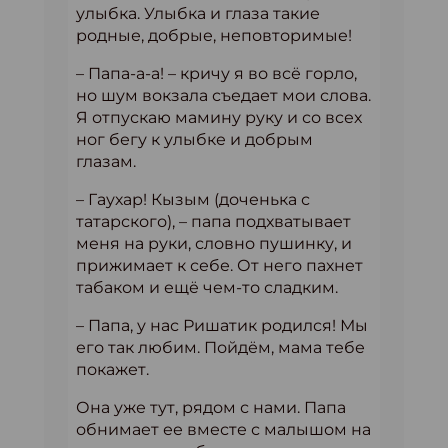
улыбка. Улыбка и глаза такие
родные, добрые, неповторимые!
– Папа-а-а! – кричу я во всё горло,
но шум вокзала съедает мои слова.
Я отпускаю мамину руку и со всех
ног бегу к улыбке и добрым
глазам.
– Гаухар! Кызым (доченька с
татарского), – папа подхватывает
меня на руки, словно пушинку, и
прижимает к себе. От него пахнет
табаком и ещё чем-то сладким.
– Папа, у нас Ришатик родился! Мы
его так любим. Пойдём, мама тебе
покажет.
Она уже тут, рядом с нами. Папа
обнимает ее вместе с малышом на