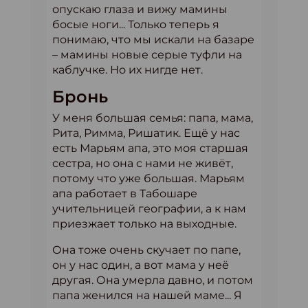
опускаю глаза и вижу мамины
босые ноги... Только теперь я
понимаю, что мы искали на базаре
– мамины новые серые туфли на
каблучке. Но их нигде нет.
Бронь
У меня большая семья: папа, мама,
Рита, Римма, Ришатик. Ещё у нас
есть Марьям апа, это моя старшая
сестра, но она с нами не живёт,
потому что уже большая. Марьям
апа работает в Табошаре
учительницей географии, а к нам
приезжает только на выходные.
Она тоже очень скучает по папе,
он у нас один, а вот мама у неё
другая. Она умерла давно, и потом
папа женился на нашей маме... Я