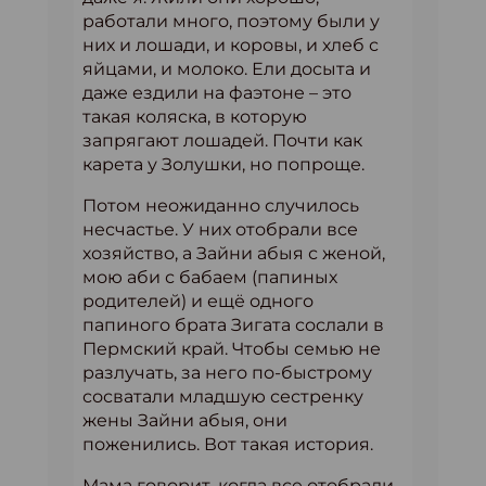
работали много, поэтому были у
них и лошади, и коровы, и хлеб с
яйцами, и молоко. Ели досыта и
даже ездили на фаэтоне – это
такая коляска, в которую
запрягают лошадей. Почти как
карета у Золушки, но попроще.
Потом неожиданно случилось
несчастье. У них отобрали все
хозяйство, а Зайни абыя с женой,
мою аби с бабаем (папиных
родителей) и ещё одного
папиного брата Зигата сослали в
Пермский край. Чтобы семью не
разлучать, за него по-быстрому
сосватали младшую сестренку
жены Зайни абыя, они
поженились. Вот такая история.
Мама говорит, когда все отобрали