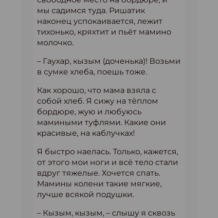
мы садимся туда. Ришатик
наконец успокаивается, лежит
тихонько, кряхтит и пьёт мамино
молочко.
– Гаухар, кызым (доченька)! Возьми
в сумке хлеба, поешь тоже.
Как хорошо, что мама взяла с
собой хлеб. Я сижу на тёплом
бордюре, жую и любуюсь
мамиными туфлями. Какие они
красивые, на каблучках!
Я быстро наелась. Только, кажется,
от этого мои ноги и всё тело стали
вдруг тяжелые. Хочется спать.
Мамины колени такие мягкие,
лучше всякой подушки.
– Кызым, кызым, – слышу я сквозь