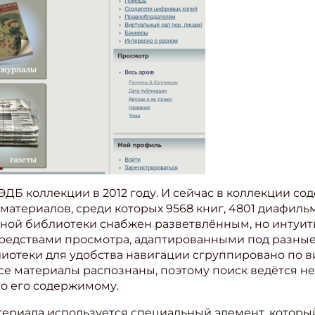
ДБ коллекции в 2012 году. И сейчас в коллекции сод
териалов, среди которых 9568 книг, 4801 диафильм
нной библиотеки снабжен разветвлённым, но интуи
средствами просмотра, адаптированными под разные
отеки для удобства навигации сгруппировано по в
се материалы распознаны, поэтому поиск ведётся не
о его содержимому.
ериала используется специальный элемент, которы