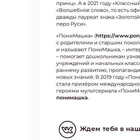
принц». А в 2021 году «Классн
«Волшебное слово», то есть о
дважды лауреат знака «Золото
перо Руси».
«ПониМашка» (
https://www.po
с родителями и старшим покол
и называют ПониМашка, – интер
– помогает дошкольникам узнав
учреждений и начальных классо
раннему развитию, пропаганди
новых знаний. В 2019 году «По
стала призёром международного
героями мультсериала «ПониМа
понимашка
.
Ждем тебя в наш