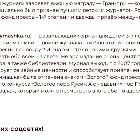
ый журнал» завоевал высшую награду — Гран-при — к
фициально был признан лучшим детским журналом Ро
й фонд прессы» 1-й степени и дважды призёр междун
nymashka.ru
) — развивающий журнал для детей 3-7 ле
ением семьи. Героине журнала – любопытной пони п
есно всё вокруг! И она вместе со своими друзьями 
ать обо всём на свете! Не зря издание очень ценят
в, а также библиотекари. Журнал выходит с 2007 го
рует семейные ценности и способствует привлече
нимашка» была отмечена знаком «Золотой фонд прессы-
 конкурса «Золотое перо Руси». А с недавних пор П
шка», который можно посмотреть в ютьюбе по адре
их соцсетях!