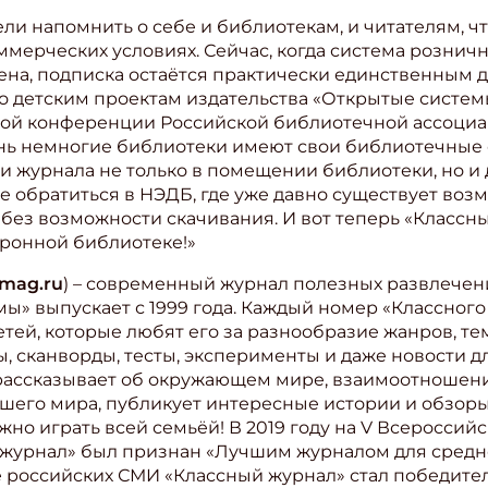
ли напомнить о себе и библиотекам, и читателям, 
ммерческих условиях. Сейчас, когда система рознич
на, подписка остаётся практически единственным 
по детским проектам издательства «Открытые систем
дной конференции Российской библиотечной ассоциа
 очень немногие библиотеки имеют свои библиотечны
и журнала не только в помещении библиотеки, но и 
 обратиться в НЭДБ, где уже давно существует воз
 без возможности скачивания. И вот теперь «Класс
тронной библиотеке!»
smag.ru
) – современный журнал полезных развлечений
ы» выпускает с 1999 года. Каждый номер «Классног
ей, которые любят его за разнообразие жанров, тем
, сканворды, тесты, эксперименты и даже новости дл
рассказывает об окружающем мире, взаимоотношениях
ашего мира, публикует интересные истории и обзоры
жно играть всей семьёй! В 2019 году на V Всероссий
журнал» был признан «Лучшим журналом для средне
е российских СМИ «Классный журнал» стал победите