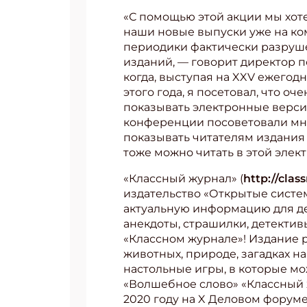
«С помощью этой акции мы хоте
наши новые выпуски уже на ко
периодики фактически разруше
изданий, — говорит директор 
когда, выступая на XXV ежего
этого года, я посетовал, что
показывать электронные верси
конференции посоветовали мне
показывать читателям издания
тоже можно читать в этой элек
«Классный журнал» (
http://clas
издательство «Открытые систем
актуальную информацию для дет
анекдоты, страшилки, детективы
«Классном журнале»! Издание 
животных, природе, загадках н
настольные игры, в которые мо
«Волшебное слово» «Классный 
2020 году на X Деловом форум