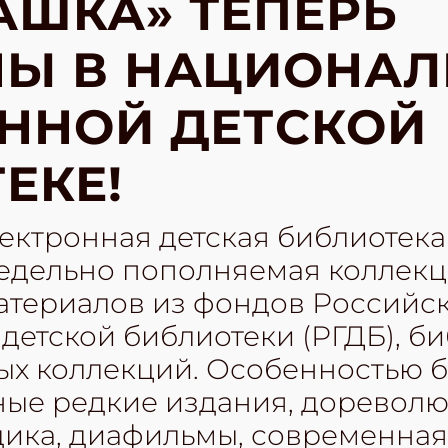
ШКА» ТЕПЕРЬ
НЫ В НАЦИОНА
ННОЙ ДЕТСКОЙ
ЕКЕ!
ектронная детская библиотека
едельно пополняемая коллек
териалов из фондов Российс
детской библиотеки (РГДБ), би
ных коллекций. Особенностью 
ные редкие издания, доревол
дика, диафильмы, современная