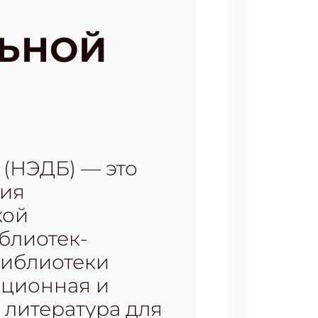
ЛЬНОЙ
 (НЭДБ) — это
ция
кой
блиотек-
библиотеки
юционная и
 литература для