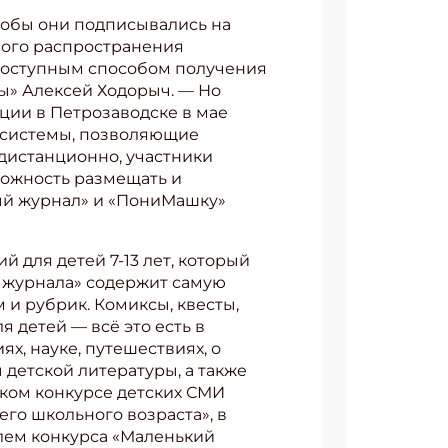
чтобы они подписывались на
ного распространения
доступным способом получения
ы» Алексей Ходорыч. — Но
ции в Петрозаводске в мае
е системы, позволяющие
дистанционно, участники
можность размещать и
ный журнал» и «ПониМашку»
 для детей 7-13 лет, который
о журнала» содержит самую
 и рубрик. Комиксы, квесты,
я детей — всё это есть в
, науке, путешествиях, о
 детской литературы, а также
ском конкурсе детских СМИ
го школьного возраста», в
лем конкурса «Маленький