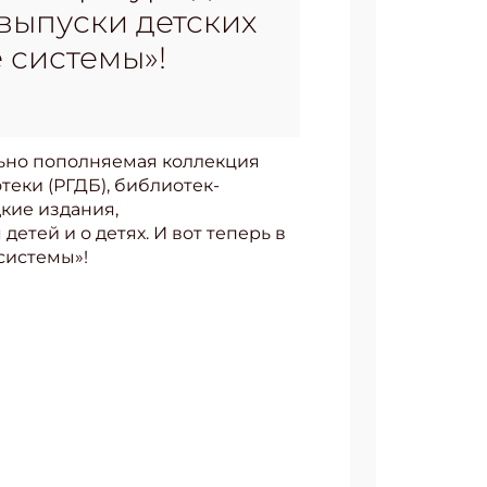
 выпуски детских
 системы»!
льно пополняемая коллекция
еки (РГДБ), библиотек-
кие издания,
етей и о детях. И вот теперь в
системы»!