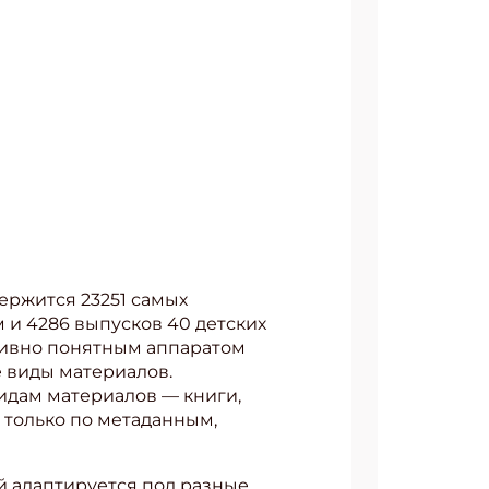
ержится 23251 самых
 и 4286 выпусков 40 детских
тивно понятным аппаратом
 виды материалов.
идам материалов — книги,
 только по метаданным,
й адаптируется под разные