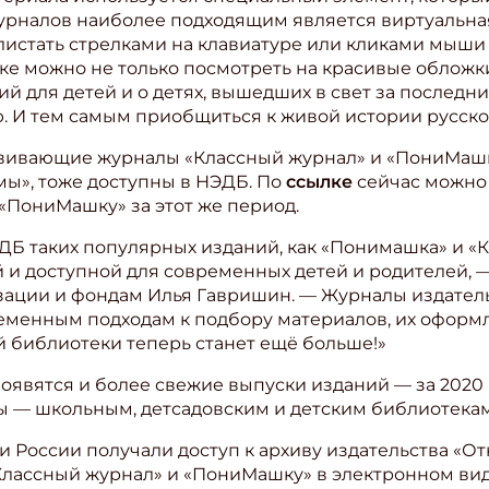
журналов наиболее подходящим является виртуальна
листать стрелками на клавиатуре или кликами мыши
е можно не только посмотреть на красивые обложки, 
й для детей и о детях, вышедших в свет за последние
. И тем самым приобщиться к живой истории русско
звивающие журналы «Классный журнал» и «ПониМашк
мы», тоже доступны в НЭДБ. По
ссылке
сейчас можно
«ПониМашку» за этот же период.
Б таких популярных изданий, как «Понимашка» и «К
 и доступной для современных детей и родителей, 
зации и фондам Илья Гавришин. — Журналы издател
еменным подходам к подбору материалов, их оформле
й библиотеки теперь станет ещё больше!»
оявятся и более свежие выпуски изданий — за 2020 
 — школьным, детсадовским и детским библиотека
и России получали доступ к архиву издательства «О
Классный журнал» и «ПониМашку» в электронном вид