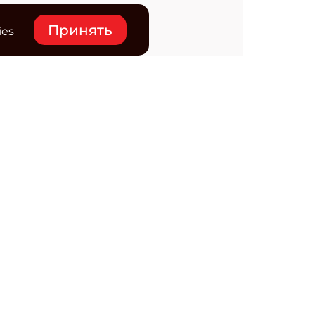
Принять
ies
нтакты
ктронная почта редакции:
ss@osp.ru
ефон редакции:
+7 (495) 725-4780
редитель