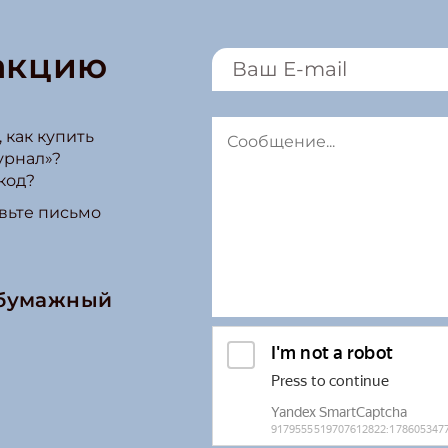
акцию
 как купить
урнал»?
код?
вьте письмо
 бумажный