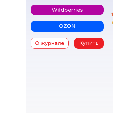
Wildberries
OZON
Купить
О журнале