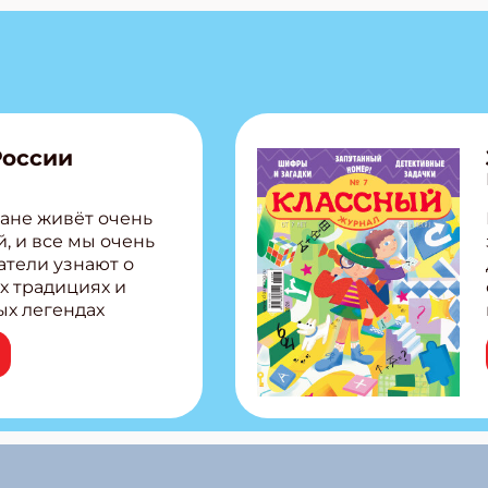
России
ане живёт очень
, и все мы очень
атели узнают о
х традициях и
ых легендах
сии! Внутри:
ар, башкир и
тольная игра
из Алтая Очень
лова Традиционные
родов России
кс про