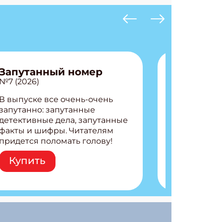
Запутанный номер
№7 (2026)
В выпуске все очень-очень
запутанно: запутанные
детективные дела, запутанные
факты и шифры. Читателям
придется поломать голову!
Внутри: Шифры и
Купить
расшифровки Плетем
запутанные поделки
Разгадываем головоломки
Ищем коды 3 комикса