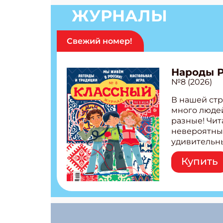
ЖУРНАЛЫ
Свежий номер!
Народы 
№8 (2026)
В нашей стр
много людей
разные! Чит
невероятны
удивительн
народов Рос
Купить
Легенды тат
бурятов Нас
Страшилка 
странные с
рецепты на
Новый коми