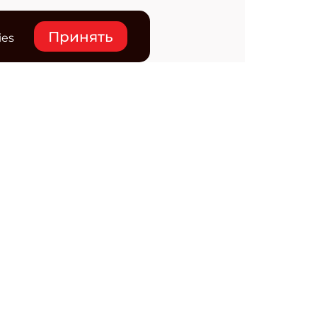
Принять
ies
нтакты
ктронная почта редакции:
ss@osp.ru
ефон редакции:
+7 (495) 725-4780