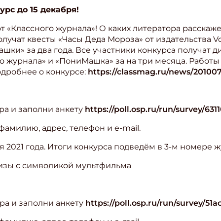
урс до 15 декабря!
т «Классного журнала»! О каких литератора расскаж
олучат квесты «Часы Деда Мороза» от издательства V
шки» за два года. Все участники конкурса получат 
о журнала» и «ПониМашка» за на три месяца. Работы
одробнее о конкурсе:
https://classmag.ru/news/20100
ра и заполни анкету
https://poll.osp.ru/run/survey/631
амилию, адрес, телефон и e-mail.
 2021 года. Итоги конкурса подведём в 3-м номере ж
изы с символикой мультфильма
ра и заполни анкету
https://poll.osp.ru/run/survey/51a