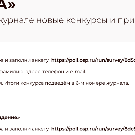
А»
журнале новые конкурсы и при
ра и заполни анкету
https://poll.osp.ru/run/survey/8d
амилию, адрес, телефон и e-mail.
. Итоги конкурса подведём в 6-м номере журнала.
идение»
ра и заполни анкету
https://poll.osp.ru/run/survey/8dc