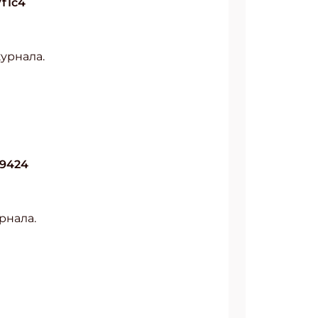
7f1c4
урнала.
АТЬСЯ
39424
рнала.