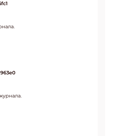
5fc1
рнала.
2a963e0
журнала.