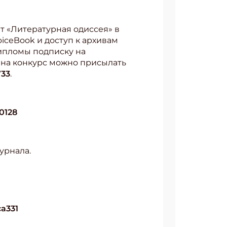
ет «Литературная одиссея» в
oiceBook и доступ к архивам
дипломы подписку на
 на конкурс можно присылать
733
.
10128
урнала.
ca331