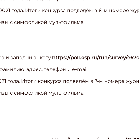
021 года. Итоги конкурса подведём в 8-м номере жу
изы с симфоликой мультфильма.
ра и заполни анкету
https://poll.osp.ru/run/survey/e67
амилию, адрес, телефон и e-mail.
21 года. Итоги конкурса подведём в 7-м номере журн
изы с симфоликой мультфильма.
ишись на рассылку
 электронный "Классный журнал" в подарок!
ите имя