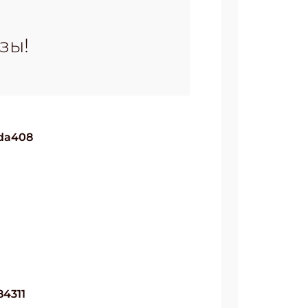
зы!
5da408
84311