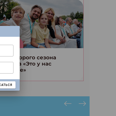
Новости
тоги второго сезона
онкурса «Это у нас
емейное»
САТЬСЯ