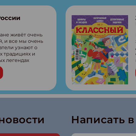
России
ане живёт очень
, и все мы очень
атели узнают о
х традициях и
ых легендах
сии! Внутри:
ар, башкир и
тольная игра
из Алтая Очень
лова Традиционные
родов России
кс про
е приключения!
 новости
Написать 