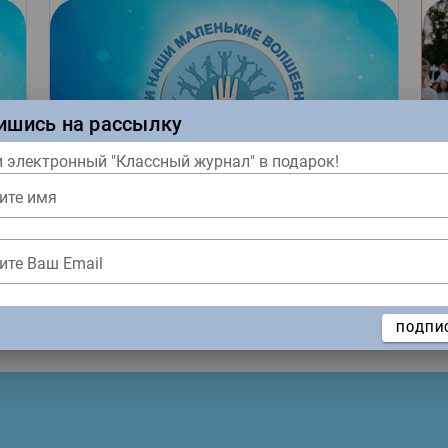
ишись на рассылку
 электронный "Классный журнал" в подарок!
Читать как дышать
ите имя
Четыре весёлых рассказа от
И
двух серьёзных писателей из
к
ите Ваш Email
Москвы
с
ТЬ
ПОДПИ