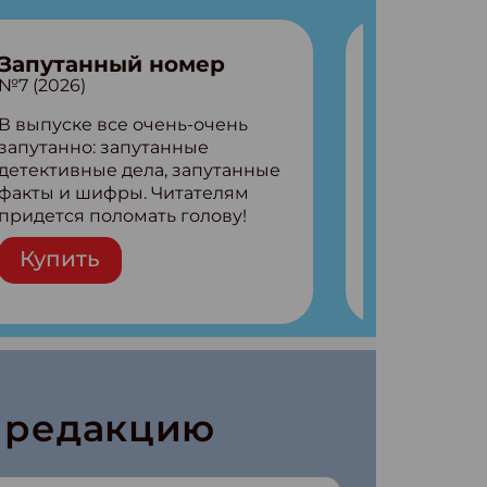
Запутанный номер
№7 (2026)
В выпуске все очень-очень
запутанно: запутанные
детективные дела, запутанные
факты и шифры. Читателям
придется поломать голову!
Внутри: Шифры и
Купить
расшифровки Плетем
запутанные поделки
Разгадываем головоломки
Ищем коды 3 комикса
в редакцию