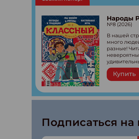
Народы 
№8 (2026)
В нашей стр
много людей
разные! Чит
невероятны
удивительн
народов Рос
Купить
Легенды тат
бурятов Нас
Страшилка 
странные с
рецепты на
Новый коми
космически
Подписаться на