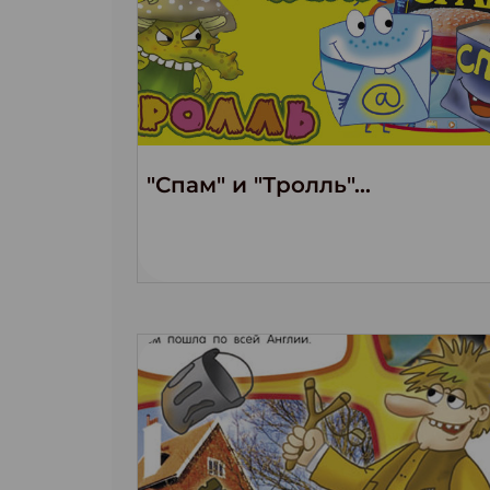
"Спам" и "Тролль"...