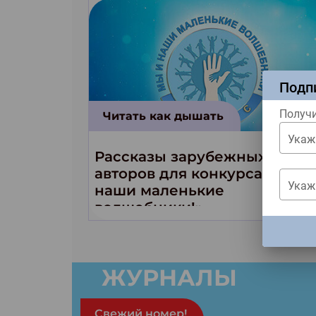
Подп
Получи
Читать как дышать
Укаж
Рассказы зарубежных
авторов для конкурса «Мы и
Укаж
наши маленькие
волшебники!»
ЗАКРЫ
ЖУРНАЛЫ
Свежий номер!