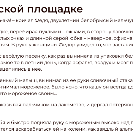
тской площадке
-а-а-а! – кричал Федя, двухлетний белобрысый мальч
ке, перебирая пухлыми ножками, в сторону лавочки
лых очках и длинной серой юбке – наверное, офисна
я. В руке у женщины Федор увидел то, что заставил
 весёлую песенку, как раз вынимала из упаковки бел
мое то в летний день, когда асфальт, воздух и мозг 
 вцепились в нее.
тенький малыш, вынимая из ее руки сливочный стакан
нимал мороженое, было ясно, что кашу он всегда доед
 это мороженое своим…
 показывая пальчиком на лакомство, и дёргал потеря
я и быстро подняла руку с мороженым высоко над 
тался вскарабкаться ей на колени, как заядлый альп