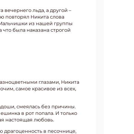
а вечернего льда, а другой –
ью повторял Никита слова
. Мальчишки из нашей группы
за что была наказана строгой
 разноцветными глазами, Никита
очим, самое красивое из всех,
адоши, смеялась без причины.
мешинка в рот попала. И только
ая настоящая любовь.
ою драгоценность в песочнице,