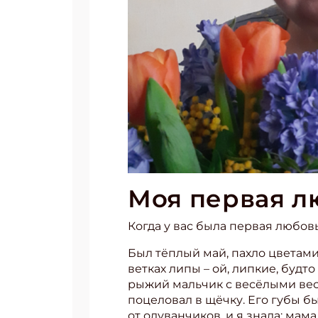
Моя первая л
Когда у вас была первая любовь
Был тёплый май, пахло цветами
ветках липы – ой, липкие, будт
рыжий мальчик с весёлыми вес
поцеловал в щёчку. Его губы б
от одуванчиков, и я знала: мам