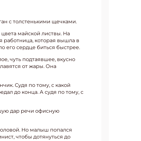
уган с толстенькими щечками.
 цвета майской листвы. На
я работница, которая вышла в
о его сердце биться быстрее.
ое, чуть подтаявшее, вкусно
плавятся от жары. Она
чик. Судя по тому, с какой
ал до конца. А судя по тому, с
вшую дар речи офисную
головой. Но малыш попался
инист, чтобы дотянуться до