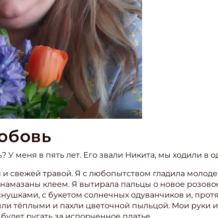
юбовь
? У меня в пять лет. Его звали Никита, мы ходили в о
 и свежей травой. Я с любопытством гладила молод
о намазаны клеем. Я вытирала пальцы о новое розово
нушками, с букетом солнечных одуванчиков и, протя
ыли тёплыми и пахли цветочной пыльцой. Мои руки 
а будет ругать за испорченное платье.