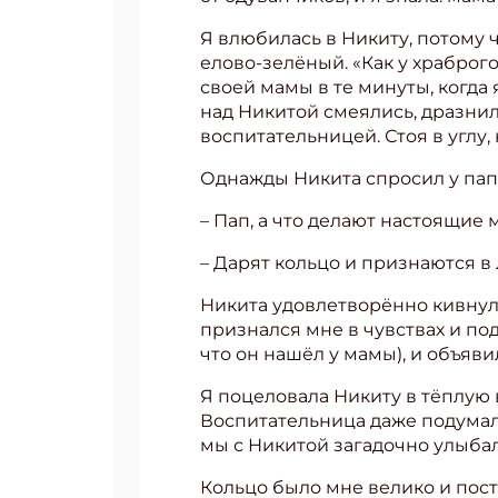
Я влюбилась в Никиту, потому ч
елово-зелёный. «Как у храброг
своей мамы в те минуты, когда
над Никитой смеялись, дразнили
воспитательницей. Стоя в углу,
Однажды Никита спросил у пап
– Пап, а что делают настоящие
– Дарят кольцо и признаются в 
Никита удовлетворённо кивнул.
признался мне в чувствах и по
что он нашёл у мамы), и объявил
Подп
Я поцеловала Никиту в тёплую 
Воспитательница даже подумала,
Получи
мы с Никитой загадочно улыбал
Укаж
Кольцо было мне велико и пост