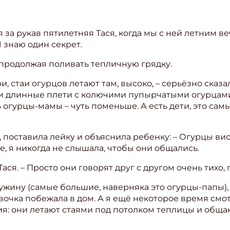
я за рукав пятилетняя Тася, когда мы с ней летним 
 знаю один секрет.
, продолжая поливать тепличную грядку.
, стаи огурцов летают там, высоко, – серьёзно сказа
ели длинные плети с колючими пупырчатыми огурцами.
 огурцы-мамы – чуть поменьше. А есть дети, это самы
я, поставила лейку и объяснила ребенку: – Огурцы ви
е, я никогда не слышала, чтобы они общались.
Тася. – Просто они говорят друг с другом очень тихо,
 ужину (самые большие, наверняка это огурцы-папы),
девочка побежала в дом. А я ещё некоторое время смот
ия: они летают стаями под потолком теплицы и обща