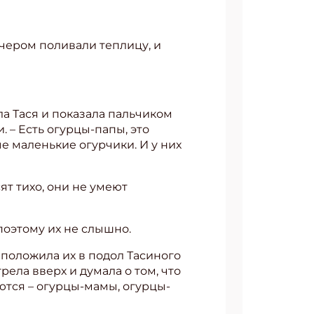
вечером поливали теплицу, и
ла Тася и показала пальчиком
 – Есть огурцы-папы, это
е маленькие огурчики. И у них
сят тихо, они не умеют
 поэтому их не слышно.
 положила их в подол Тасиного
рела вверх и думала о том, что
ются – огурцы-мамы, огурцы-