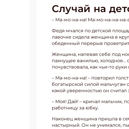
Случай на де
– Ма-мо-на-на! Ма-мо-на-на-на
Федя мчался по детской площад
лавочке сидела женщина в круг
обеденный перерыв проветритьс
Женщина, напевая себе под нос
пахнущее ванилью, холодное… са
почувствовала, как чьи-то руки
– Ма-мо-на-на! – повторил толс
богатырской силой мальчуган от
какой уверенностью он считал
– Моя! Дай! – кричал мальчик,
работницу за юбку.
Наконец женщина пришла в себ
настырный. Он не унимался, пы