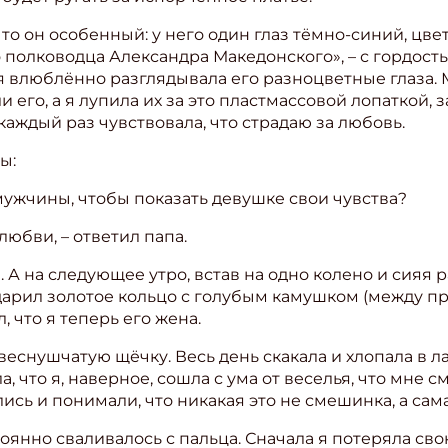
то он особенный: у него один глаз тёмно-синий, цвет
о полководца Александра Македонского», – с гордост
 я влюблённо разглядывала его разноцветные глаза
 его, а я лупила их за это пластмассовой лопаткой, 
 каждый раз чувствовала, что страдаю за любовь.
ы:
 мужчины, чтобы показать девушке свои чувства?
любви, – ответил папа.
 А на следующее утро, встав на одно колено и сияя
дарил золотое кольцо с голубым камушком (между пр
, что я теперь его жена.
ишись на рассылку
веснушчатую щёчку. Весь день скакала и хлопала в л
 что я, наверное, сошла с ума от веселья, что мне с
 электронный "Классный журнал" в подарок!
ись и понимали, что никакая это не смешинка, а сам
ите имя
оянно сваливалось с пальца. Сначала я потеряла св