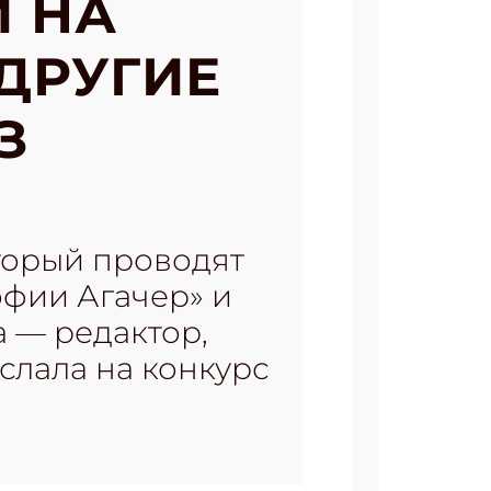
Й НА
ДРУГИЕ
З
оторый проводят
офии Агачер» и
 — редактор,
слала на конкурс