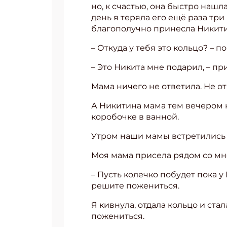
но, к счастью, она быстро нашла
день я теряла его ещё раза три
Укаж
благополучно принесла Никити
– Откуда у тебя это кольцо? –
– Это Никита мне подарил, – пр
Мама ничего не ответила. Не от
А Никитина мама тем вечером н
коробочке в ванной.
Утром наши мамы встретились в
Моя мама присела рядом со мной
– Пусть колечко побудет пока у
решите пожениться.
Я кивнула, отдала кольцо и ст
пожениться.