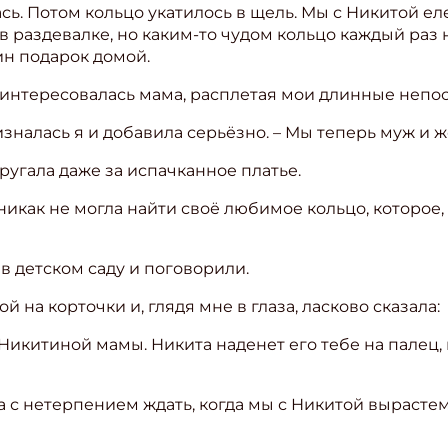
сь. Потом кольцо укатилось в щель. Мы с Никитой еле
 в раздевалке, но каким-то чудом кольцо каждый раз
ите Ваш Email
н подарок домой.
 поинтересовалась мама, расплетая мои длинные неп
ПОДПИС
изналась я и добавила серьёзно. – Мы теперь муж и ж
ругала даже за испачканное платье.
икак не могла найти своё любимое кольцо, которое,
 детском саду и поговорили.
 на корточки и, глядя мне в глаза, ласково сказала:
 Никитиной мамы. Никита наденет его тебе на палец,
ала с нетерпением ждать, когда мы с Никитой выраст