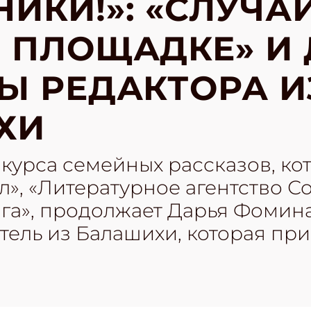
ИКИ!»: «СЛУЧА
 ПЛОЩАДКЕ» И 
Ы РЕДАКТОРА И
ХИ
нкурса семейных рассказов, к
», «Литературное агентство С
га», продолжает Дарья Фомина
тель из Балашихи, которая при