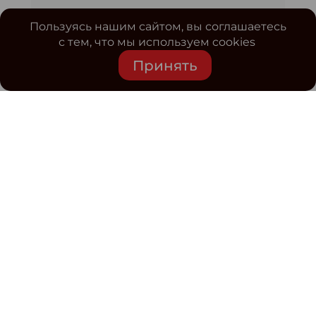
Пользуясь нашим сайтом, вы соглашаетесь
с тем, что мы используем cookies
Принять
Средство массовой информации www.classmag.ru
Свидетельство о регистрации СМИ сетевого издания
Эл.№ ФС77-63739 от 16 ноября 2015 г. выдано
Роскомнадзором.
Политика обработки
персональных данных