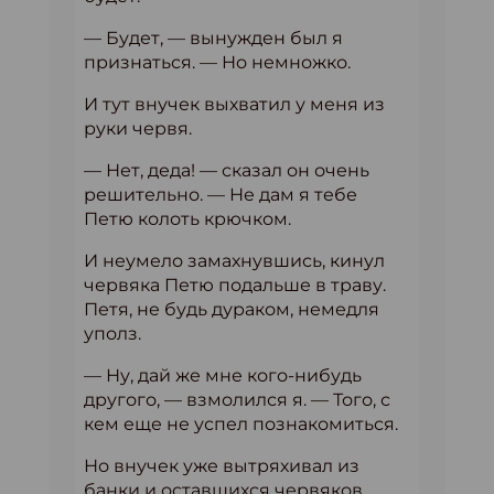
— Будет, — вынужден был я
признаться. — Но немножко.
И тут внучек выхватил у меня из
руки червя.
— Нет, деда! — сказал он очень
решительно. — Не дам я тебе
Петю колоть крючком.
И неумело замахнувшись, кинул
червяка Петю подальше в траву.
Петя, не будь дураком, немедля
уполз.
— Ну, дай же мне кого-нибудь
другого, — взмолился я. — Того, с
кем еще не успел познакомиться.
Но внучек уже вытряхивал из
банки и оставшихся червяков.