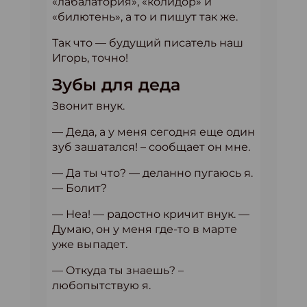
«лабалатория», «колидор» и
«билютень», а то и пишут так же.
Так что — будущий писатель наш
Игорь, точно!
Зубы для деда
Звонит внук.
— Деда, а у меня сегодня еще один
зуб зашатался! – сообщает он мне.
— Да ты что? — деланно пугаюсь я.
— Болит?
— Неа! — радостно кричит внук. —
Думаю, он у меня где-то в марте
уже выпадет.
— Откуда ты знаешь? –
любопытствую я.