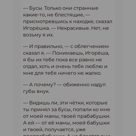
— Бусы. Только они странные
какие-то, не блестящие, —
присмотревшись к находке, сказал
Игорёшка. — Некрасивые. Нет, не
возьму я их.
— И правильно, — с облегчением
сказал я. — Понимаешь, Игорёша,
я бы их тебе пока все равно не
отдал, хоть и очень тебя люблю и
мне для тебя ничего не жалко.
— А почему? — обиженно надул
губы внук.
— Видишь ли, эти чётки, которые
ты принял за бусы, попали ко мне
от моей мамы, твоей прабабушки.
А ей — от её мамы, моей бабушки
и твоей, получается, уже