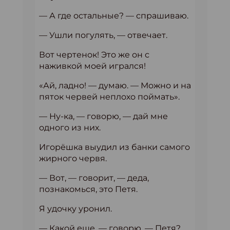
— А где остальные? — спрашиваю.
— Ушли погулять, — отвечает.
Вот чертенок! Это же он с
наживкой моей игрался!
«Ай, ладно! — думаю. — Можно и на
пяток червей неплохо поймать».
— Ну-ка, — говорю, — дай мне
одного из них.
Игорёшка выудил из банки самого
жирного червя.
— Вот, — говорит, — деда,
познакомься, это Петя.
Я удочку уронил.
— Какой еще, — говорю, — Петя?