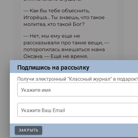
— Как бы тебе объяснить,
Игорёша… Ты знаешь, что такое
молитва, кто такой Бог?
— Нет, мы ему еще не
рассказывали про такие вещи, —
поторопилась вмешаться мама
Оксана. — Ещё не время.
Подпишись на рассылку
— А расскажите сейчас! —
загорелись глаза у внука.
Получи электронный "Классный журнал" в подарок!
— О, мой юный друг, это длинная
Укажите имя
история, — вздохнул я. — Но все
же, давай я тебе попробую
рассказать. Тысячи лет назад, когда
Укажите Ваш Email
всем жилось ну очень тяжело — не
было ни электричества, ни
телевизоров и компьютеров,
ЗАКРЫТЬ
машин и самолетов, школ и