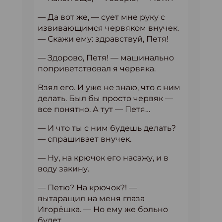
— Да вот же, — сует мне руку с
извивающимся червяком внучек.
— Скажи ему: здравствуй, Петя!
— Здорово, Петя! — машинально
поприветствовал я червяка.
Взял его. И уже не знаю, что с ним
делать. Был бы просто червяк —
все понятно. А тут — Петя…
— И что ты с ним будешь делать?
— спрашивает внучек.
— Ну, на крючок его насажу, и в
воду закину.
— Петю? На крючок?! —
вытаращил на меня глаза
Игорёшка. — Но ему же больно
будет.