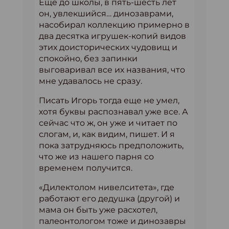
Еще до школы, в пять-шесть лет
он, увлекшийся… динозаврами,
насобирал коллекцию примерно в
два десятка игрушек-копий видов
этих доисторических чудовищ и
спокойно, без запинки
выговаривал все их названия, что
мне удавалось не сразу.
Писать Игорь тогда еще не умел,
хотя буквы распознавал уже все. А
сейчас что ж, он уже и читает по
слогам, и, как видим, пишет. И я
пока затрудняюсь предположить,
что же из нашего парня со
временем получится.
«Дилектолом нивелситета», где
работают его дедушка (другой) и
мама он быть уже расхотел,
палеонтологом тоже и динозавры