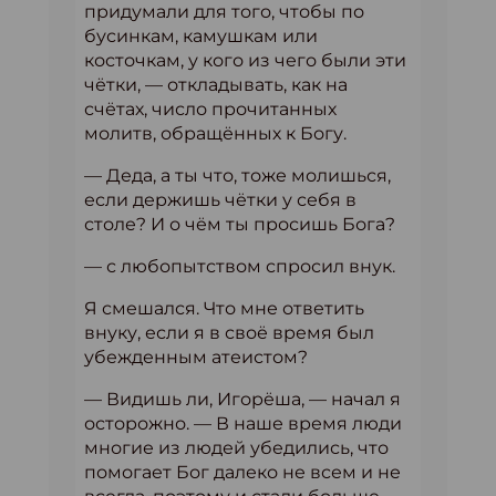
придумали для того, чтобы по
бусинкам, камушкам или
косточкам, у кого из чего были эти
чётки, — откладывать, как на
счётах, число прочитанных
молитв, обращённых к Богу.
— Деда, а ты что, тоже молишься,
если держишь чётки у себя в
столе? И о чём ты просишь Бога?
— с любопытством спросил внук.
Я смешался. Что мне ответить
внуку, если я в своё время был
убежденным атеистом?
— Видишь ли, Игорёша, — начал я
осторожно. — В наше время люди
многие из людей убедились, что
помогает Бог далеко не всем и не