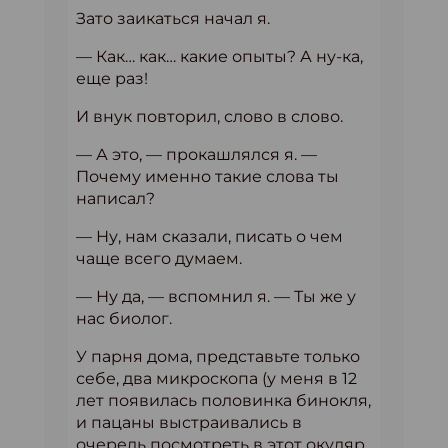
Зато заикаться начал я.
— Как… как… какие опыты? А ну-ка,
еще раз!
И внук повторил, слово в слово.
— А это, — прокашлялся я. —
Почему именно такие слова ты
написал?
— Ну, нам сказали, писать о чем
чаще всего думаем.
— Ну да, — вспомнил я. — Ты же у
нас биолог.
У парня дома, представьте только
себе, два микроскопа (у меня в 12
лет появилась половинка бинокля,
и пацаны выстраивались в
очередь посмотреть в этот окуляр,