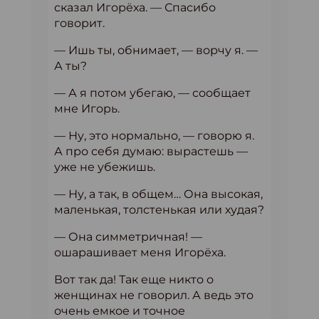
сказал Игорёха. — Спасибо
говорит.
— Ишь ты, обнимает, — ворчу я. —
А ты?
— А я потом убегаю, — сообщает
мне Игорь.
— Ну, это нормально, — говорю я.
А про себя думаю: вырастешь —
уже не убежишь.
— Ну, а так, в общем… Она высокая,
маленькая, толстенькая или худая?
— Она симметричная! —
ошарашивает меня Игорёха.
Вот так да! Так еще никто о
женщинах не говорил. А ведь это
очень емкое и точное