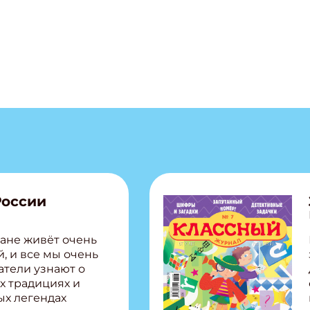
ишись на рассылку
 электронный "Классный журнал" в подарок!
ите имя
ите Ваш Email
ПОДПИС
России
ане живёт очень
, и все мы очень
атели узнают о
х традициях и
ых легендах