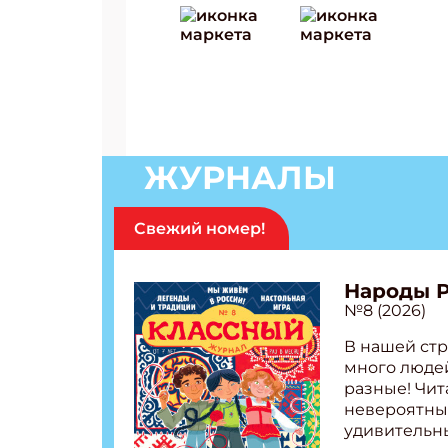
Подп
Получи
Укаж
ЖУРНАЛЫ
Укаж
Свежий номер!
Народы 
№8 (2026)
В нашей стр
много людей
разные! Чит
невероятны
удивительн