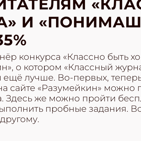
ИТАТЕЛЯМ «КЛА
А» И «ПОНИМАШ
35%
ёр конкурса «Классно быть хо
н», о котором «Классный журна
л ещё лучше. Во-первых, тепер
на сайте «Разумейкин» можно 
а. Здесь же можно пройти бес
ыполнить пробные задания. Во
 другому.