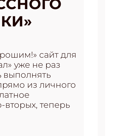
ССНОГО
КИ»
рошим!» сайт для
л» уже не раз
ь выполнять
прямо из личного
платное
-вторых, теперь