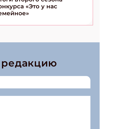
онкурса «Это у нас
емейное»
в редакцию