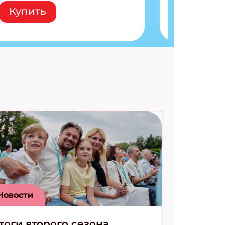
Внутри: Шифры и
Купить
расшифровки Плетем
запутанные поделки
Разгадываем головоломки
Ищем коды 3 комикса
Новости
тоги второго сезона