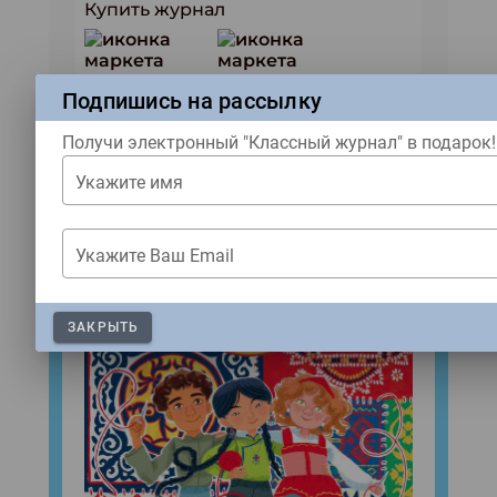
Купить журнал
Подпишись на рассылку
ЖУРНАЛЫ
Получи электронный "Классный журнал" в подарок!
Свежий номер!
Укажите имя
Укажите Ваш Email
ЗАКРЫТЬ