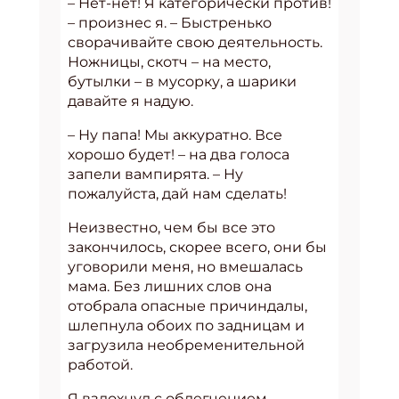
– Нет-нет! Я категорически против!
– произнес я. – Быстренько
сворачивайте свою деятельность.
Ножницы, скотч – на место,
бутылки – в мусорку, а шарики
давайте я надую.
– Ну папа! Мы аккуратно. Все
хорошо будет! – на два голоса
запели вампирята. – Ну
пожалуйста, дай нам сделать!
Неизвестно, чем бы все это
закончилось, скорее всего, они бы
уговорили меня, но вмешалась
мама. Без лишних слов она
отобрала опасные причиндалы,
шлепнула обоих по задницам и
загрузила необременительной
работой.
Я вздохнул с облегчением.