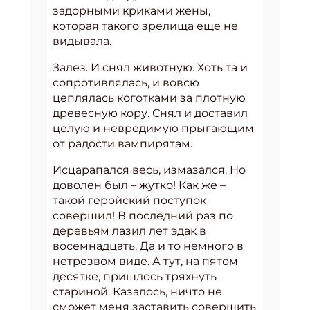
задорными криками жены,
которая такого зрелища еще не
видывала.
Залез. И снял животную. Хоть та и
сопротивлялась, и вовсю
цеплялась коготками за плотную
древесную кору. Снял и доставил
целую и невредимую прыгающим
от радости вампирятам.
Исцарапался весь, измазался. Но
доволен был – жутко! Как же –
такой геройский поступок
совершил! В последний раз по
деревьям лазил лет эдак в
восемнадцать. Да и то немного в
нетрезвом виде. А тут, на пятом
десятке, пришлось тряхнуть
стариной. Казалось, ничто не
сможет меня заставить совершить