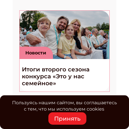
Новости
Итоги второго сезона
конкурса «Это у нас
семейное»
Пользуясь нашим сайтом, вы соглашаетесь
с тем, что мы используем cookies
Принять
Подписаться на
новости