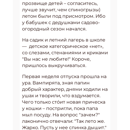
прозвище детей – согласитесь,
лучше звучит, чем спиногрызы)
летом были под присмотром. Ибо
у бабушек с дедушками садово-
огородный сезон начался.
На садик и летний лагерь в школе
— детское категорическое «нет»,
со слезами, стенаниями и криками
"Вы нас не любите!" Короче,
пришлось выкручиваться.
Первая неделя отпуска прошла на
ура. Вампирята, зная папин
добрый характер, днями ходили на
ушах и творили, что вздумается.
Чего только сто́ит новая прическа
у кошки – постригли, пока папа
мыл посуду. На вопрос "зачем?"
лаконично отвечали: "Так лето же.
Жарко. Пусть у нее спинка дышит."