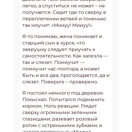
легко, а спуститься не может – не
получается. Сидит где-то сверху в
переплетении ветвей и тоненько
так мяучит: «Мииуу! Мииуу!».
Я-то понимаю, жена понимает и
старший сын в курсе, что
зверушку следует приучать к
самостоятельности. Как залезла —
так и слезет. Помяучит —
помяучит час-полтора, а может
быть и все два, проголодается, да и
слезет. Поверьте – проверено.
Я постоял немного под деревом.
Покыскал. Попытался подманить
кормом. Ноль реакции. Глядит
сверху огромными зелеными
глазищами, разевает розовый
ротик с остренькими зубками, и
издает протяжные: «Мииуу!