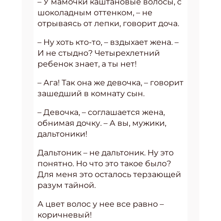
– У мамочки каштановые волосы, с
шоколадным оттенком, – не
отрываясь от лепки, говорит доча.
– Ну хоть кто-то, – вздыхает жена. –
И не стыдно? Четырехлетний
ребенок знает, а ты нет!
– Ага! Так она же девочка, – говорит
зашедший в комнату сын.
– Девочка, – соглашается жена,
обнимая дочку. – А вы, мужики,
дальтоники!
Дальтоник – не дальтоник. Ну это
понятно. Но что это такое было?
Для меня это осталось терзающей
разум тайной.
А цвет волос у нее все равно –
коричневый!