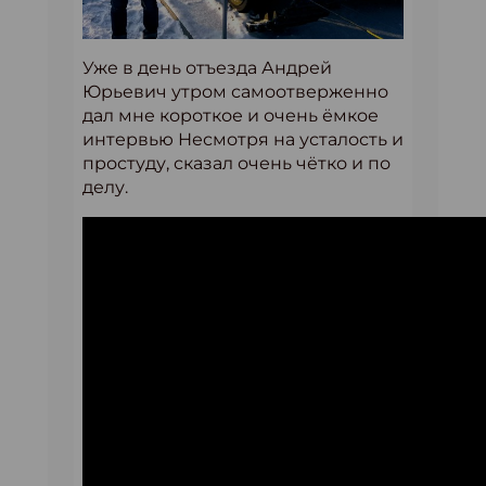
Уже в день отъезда Андрей
Юрьевич утром самоотверженно
дал мне короткое и очень ёмкое
интервью Несмотря на усталость и
простуду, сказал очень чётко и по
делу.