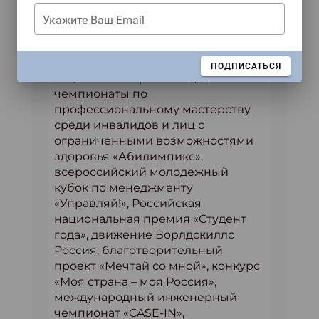
всероссийский
Укажите Ваш Email
профессиональный конкурс
«Флагманы образования»,
всероссийский конкурс «Лучший
ЗАКРЫТЬ
ПОДПИСАТЬСЯ
социальный проект года»,
чемпионаты по
профессиональному мастерству
среди инвалидов и лиц с
ограниченными возможностями
здоровья «Абилимпикс»,
всероссийский молодежный
кубок по менеджменту
«Управляй!», Российская
национальная премия «Студент
года», движение Ворлдскиллс
Россия, благотворительный
проект «Мечтай со мной», конкурс
«Моя страна – моя Россия»,
международный инженерный
чемпионат «CASE-IN»,