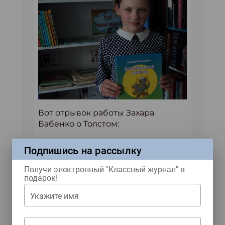
Вот отрывок работы Захара
Бабенко о Толстом:
Большинство исследователей
Подпишись на рассылку
жизни и творчества Толстого
сходятся на том, что с Ясной
Получи электронный "Классный журнал" в
Поляной связаны наиболее
подарок!
значимые события в жизни
Укажите имя
писателя. В любимой усадьбе он
прожил более 50 лет. Но давайте
же прогуляемся по усадьбе и