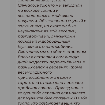
охоте он не знал устали.
Случалось так, что мы выходили
на восходе солнца и
возвращались домой около
полуночи. Обыкновенно хмурый и
задумчивый, на охоте он был
неузнаваем: живой, весёлый,
разговорчивый, с мужиками
ласковый и добродушный.
Мужики его очень любили...
Охотились мы по обеим сторонам
Волги и оставляли дом иногда
дней на десять, переночёвывая в
разных сёлах и деревнях. Кроме
весьма удобного,
приспособленного к охоте
тарантаса с нами шла верховая
арабская лошадь. Приезд наш в
какую-либо деревню для ночлега
для мужиков был праздник. В избе
толпа. Кто разбирает вещи, кто