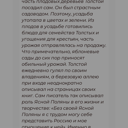
часть плодовых деревьев Толстой
посадил сам. Он был страстным
садоводом. Поэтому, усадьба
утопала в цветах и зелени. Из
плодов в усадьбе готовились
блюда для семейства Толстых и
угощения для крестьян, часть
урожая отправлялась на продажу.
Что примечательно, яблоневые
сады до сих пор приносят
обильный урожай. Толстой
ежедневно гулял по своим
владениям, а березовую аллею
при входе неоднократно
описывал на страницах своих
книг. Сам писатель так описывал
роль Ясной Поляны в его жизни и
творчестве: «Без своей Ясной
Поляны я с трудом могу себе
представить Россию и мое
отношение к ней». Именно в