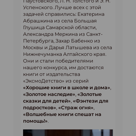
Паустовского, Л. Н. Толстого и Э. Н.
Успенского. Лучше всех с этой
задачей справились: Екатерина
Абрашкина из села Большая
Глушица Самарской области,
Александра Меркина из Санкт-
Петербурга, Захар Бабенко из
Москвы и Дарья Латышева из села
Нижнечуманка Алтайского края.
Они и стали победителями
нашего конкурса, им достаются
книги от издательства
«ЭксмоДетство» из серий
«Хорошие книги в школе и дома»
,
«Золотое наследие»
,
«Золотые
сказки для детей»
,
«Фэнтези для
подростков»
,
«Страж огня»
,
«Волшебные книги спешат на
помощь!»
.