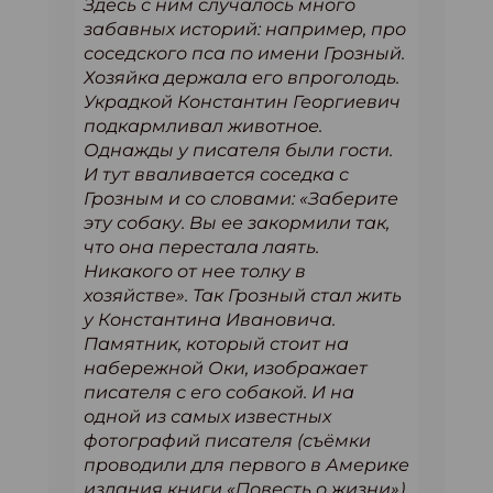
Здесь с ним случалось много
забавных историй: например, про
соседского пса по имени Грозный.
Хозяйка держала его впроголодь.
Украдкой Константин Георгиевич
подкармливал животное.
Однажды у писателя были гости.
И тут вваливается соседка с
Грозным и со словами: «Заберите
эту собаку. Вы ее закормили так,
что она перестала лаять.
Никакого от нее толку в
хозяйстве». Так Грозный стал жить
у Константина Ивановича.
Памятник, который стоит на
набережной Оки, изображает
писателя с его собакой. И на
одной из самых известных
фотографий писателя (съёмки
проводили для первого в Америке
издания книги «Повесть о жизни»)