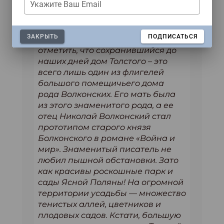
Укажите Ваш Email
посмотрим, что окружало
писателя, когда он создавал свои
произведения! Многих поражает
ЗАКРЫТЬ
ПОДПИСАТЬСЯ
скромность дома Толстого. Стоит
отметить, что сохранившийся до
наших дней дом Толстого – это
всего лишь один из флигелей
большого помещичьего дома
рода Волконских. Его мать была
из этого знаменитого рода, а ее
отец Николай Волконский стал
прототипом старого князя
Болконского в романе «Война и
мир». Знаменитый писатель не
любил пышной обстановки. Зато
как красивы роскошные парк и
сады Ясной Поляны! На огромной
территории усадьбы — множество
тенистых аллей, цветников и
плодовых садов. Кстати, большую