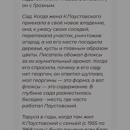
он с Грозным.
Сад. Когда жена К.Паустовского
приехала в своё новое владение,
она, к ужасу своих соседей,
перепахала участок, уничтожив
огород, а на его месте посадила
деревья, кусты и главным образом
цветы. Писатель обожал флоксы
за их изумительный аромат. Когда
его спросили, почему в его саду
нет георгин, он ответил шутливо,
мол георгины — это форма, а вот
флоксы — это содержание. В
глубине сада разместилась
беседка – место, где часто
работал Паустовский.
Таруса в годы, когда там жил
К.Паустовский с семьёй (с 1955 по
1968 годы), была лишена всех благ