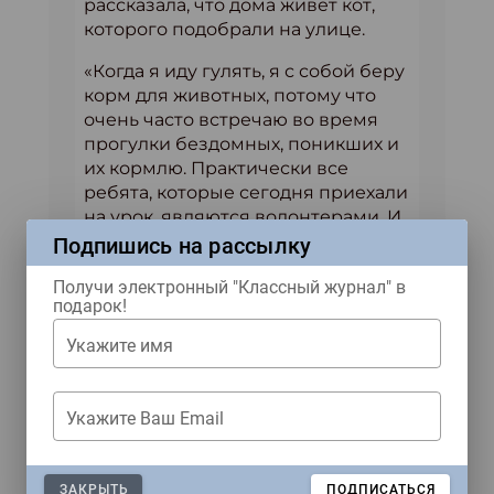
рассказала, что дома живет кот,
которого подобрали на улице.
«Когда я иду гулять, я с собой беру
корм для животных, потому что
очень часто встречаю во время
прогулки бездомных, поникших и
их кормлю. Практически все
ребята, которые сегодня приехали
на урок, являются волонтерами. И
именно поэтому я предлагаю
Подпишись на рассылку
создать общую всероссийскую
Получи электронный "Классный журнал" в
карту приютов для животных.
подарок!
Поскольку я занимаюсь этой
проблемой довольно давно, я уже
Укажите имя
успела изучить все приюты
для бездомных животных в своём
Укажите Ваш Email
регионе. Я предлагаю, чтобы
каждый ребёнок из своей области,
создал свою карту, на которой
ЗАКРЫТЬ
ПОДПИСАТЬСЯ