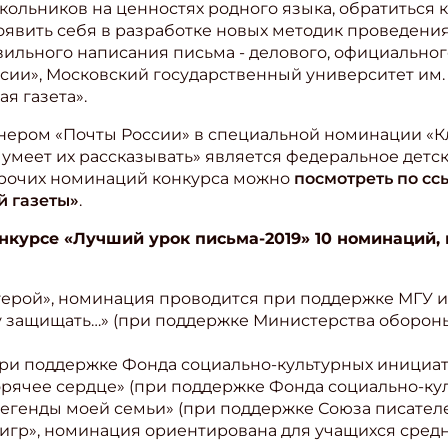
льников на ценностях родного языка, обратиться к
явить себя в разработке новых методик проведения 
вильного написания письма - делового, официальног
сии», Московский государственный университет им.
я газета».
тнером «Почты России» в специальной номинации «К
о умеет их рассказывать» является федеральное дет
прочих номинаций конкурса можно
посмотреть по сс
й газеты»
.
онкурсе «Лучший урок письма-2019» 10 номинаций
рой», номинация проводится при поддержке МГУ им
ну защищать…» (при поддержке Министерства оборо
при поддержке Фонда социально-культурных инициат
рячее сердце» (при поддержке Фонда социально-кул
легенды моей семьи» (при поддержке Союза писателе
тигр», номинация ориентирована для учащихся средн