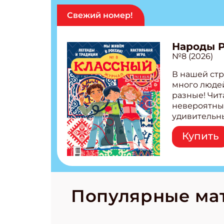
Свежий номер!
Народы 
№8 (2026)
В нашей стр
много людей
разные! Чит
невероятны
удивительн
народов Рос
Купить
Легенды тат
бурятов Нас
Страшилка 
странные с
рецепты на
Новый коми
Популярные ма
космически