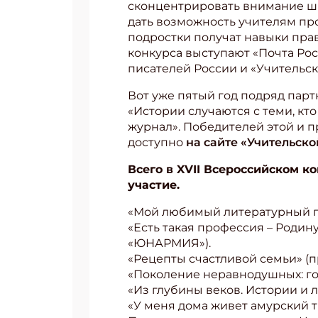
сконцентрировать внимание шко
дать возможность учителям про
подростки получат навыки пра
конкурса выступают «Почта Рос
писателей России и «Учительска
Вот уже пятый год подряд пар
«Истории случаются с теми, кт
журнал». Победителей этой и 
доступно
на сайте «Учительско
Всего в XVII Всероссийском к
участие.
«Мой любимый литературный ге
«Есть такая профессия – Роди
«ЮНАРМИЯ»).
«Рецепты счастливой семьи» (
«Поколение неравнодушных: го
«Из глубины веков. Истории и 
«У меня дома живет амурский 