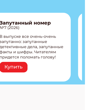
Запутанный номер
№7 (2026)
В выпуске все очень-очень
запутанно: запутанные
детективные дела, запутанные
факты и шифры. Читателям
придется поломать голову!
Внутри: Шифры и
Купить
расшифровки Плетем
запутанные поделки
Разгадываем головоломки
Ищем коды 3 комикса