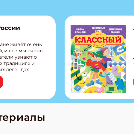
России
ане живёт очень
, и все мы очень
атели узнают о
х традициях и
ых легендах
сии! Внутри:
ар, башкир и
тольная игра
из Алтая Очень
лова Традиционные
родов России
кс про
териалы
е приключения!