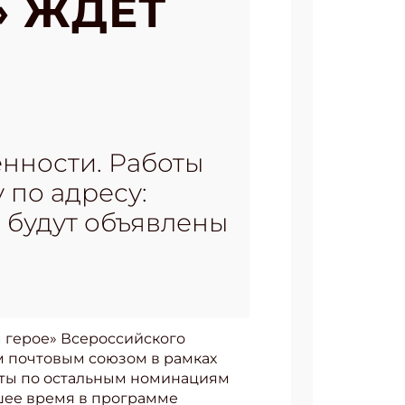
» ЖДЁТ
енности. Работы
 по адресу:
и будут объявлены
 герое» Всероссийского
м почтовым союзом в рамках
оты по остальным номинациям
айшее время в программе