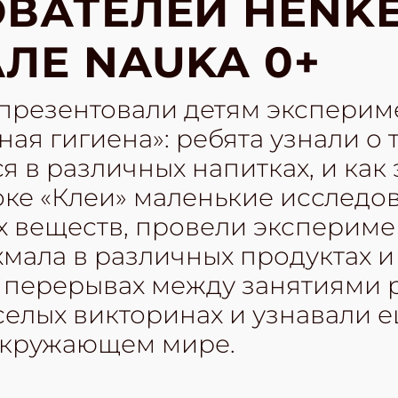
ВАТЕЛЕЙ HENKE
ЛЕ NAUKA 0+
 презентовали детям эксперим
ая гигиена»: ребята узнали о 
я в различных напитках, и как 
роке «Клеи» маленькие исследо
х веществ, провели экспериме
мала в различных продуктах и
В перерывах между занятиями 
селых викторинах и узнавали 
окружающем мире.