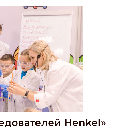
ите Ваш Email
ПОДПИС
едователей Henkel»