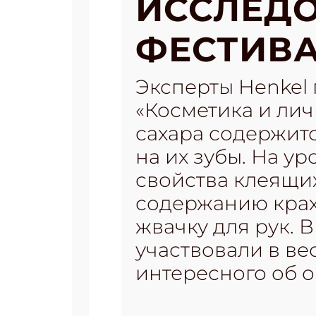
ИССЛЕДО
ФЕСТИВА
Эксперты Henkel
«Косметика и личн
сахара содержитс
на их зубы. На у
свойства клеящи
содержанию крах
жвачку для рук. 
участвовали в ве
интересного об 