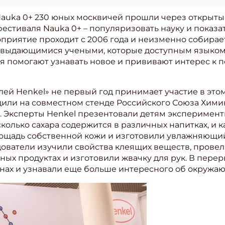
Nauka 0+ 230 юных москвичей прошли через открыт
естиваля Nauka 0+ – популяризовать науку и показат
приятие проходит с 2006 года и неизменно собирает
с выдающимися учеными, которые доступным языком
ля помогают узнавать новое и прививают интерес к
ей Henkel» не первый год принимает участие в это
одили на совместном стенде Российского Союза Хими
 Эксперты Henkel презентовали детям эксперименты
сколько сахара содержится в различных напитках, и ка
ощадь собственной кожи и изготовили увлажняющий
дователи изучили свойства клеящих веществ, прове
ных продуктах и изготовили жвачку для рук. В пере
инах и узнавали еще больше интересного об окружа