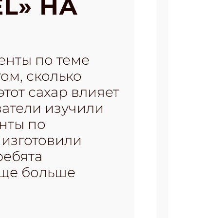
L» НА
енты по теме
том, сколько
этот сахар влияет
ватели изучили
нты по
 изготовили
ребята
еще больше