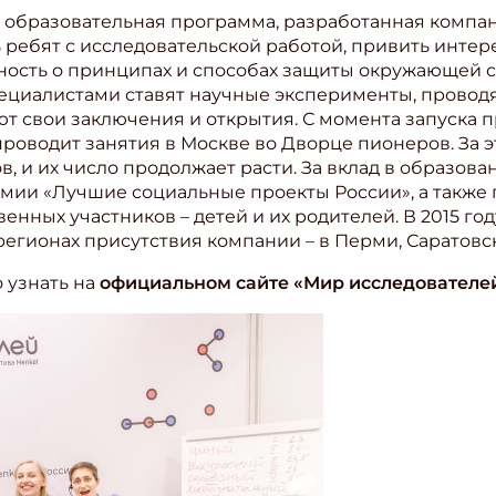
 образовательная программа, разработанная компани
ребят с исследовательской работой, привить интере
ность о принципах и способах защиты окружающей с
пециалистами ставят научные эксперименты, провод
т свои заключения и открытия. С момента запуска пр
проводит занятия в Москве во Дворце пионеров. За 
в, и их число продолжает расти. За вклад в образов
мии «Лучшие социальные проекты России», а также
енных участников – детей и их родителей. В 2015 го
регионах присутствия компании – в Перми, Саратовс
 узнать на
официальном сайте «Мир исследователе