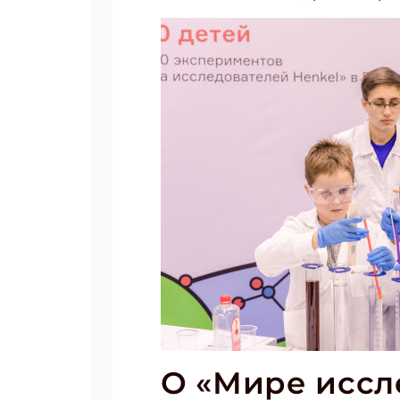
Укаж
О «Мире иссл