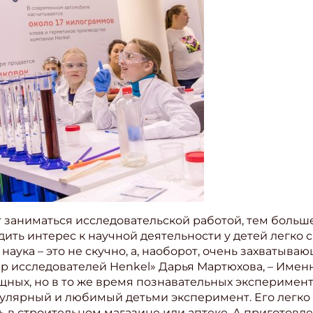
 заниматься исследовательской работой, тем больш
дить интерес к научной деятельности у детей легко
о наука – это не скучно, а, наоборот, очень захватыв
 исследователей Henkel» Дарья Мартюхова, – Имен
ных, но в то же время познавательных эксперимент
пулярный и любимый детьми эксперимент. Его легко 
 в строительном магазине или аптеке. А приготовле