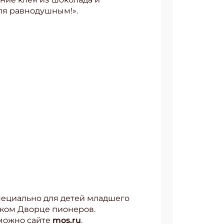
ля равнодушным!».
пециально для детей младшего
ском Дворце пионеров.
 можно сайте
mos.ru
.