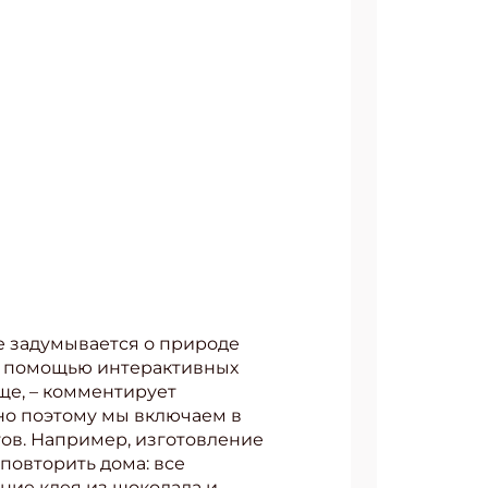
е задумывается о природе
 с помощью интерактивных
ающе, – комментирует
но поэтому мы включаем в
ов. Например, изготовление
повторить дома: все
ние клея из шоколада и