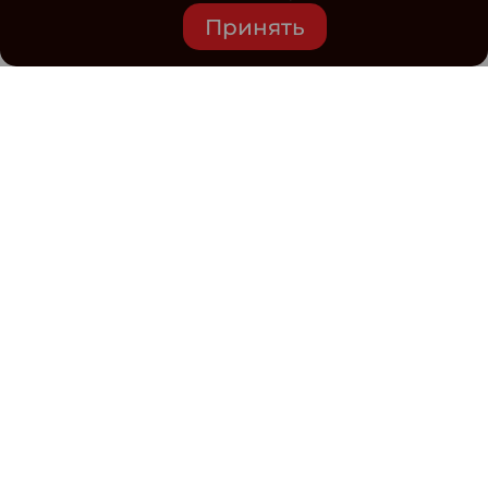
Принять
Средство массовой информации www.classmag.ru
Свидетельство о регистрации СМИ сетевого издания
Эл.№ ФС77-63739 от 16 ноября 2015 г. выдано
Роскомнадзором.
Политика обработки
персональных данных
Контакты