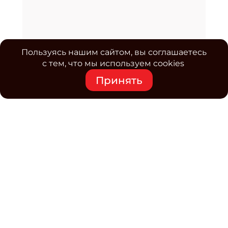
Пользуясь нашим сайтом, вы соглашаетесь
с тем, что мы используем cookies
Принять
Средство массовой информации www.classmag.ru
Свидетельство о регистрации СМИ сетевого издания
Эл.№ ФС77-63739 от 16 ноября 2015 г. выдано
Роскомнадзором.