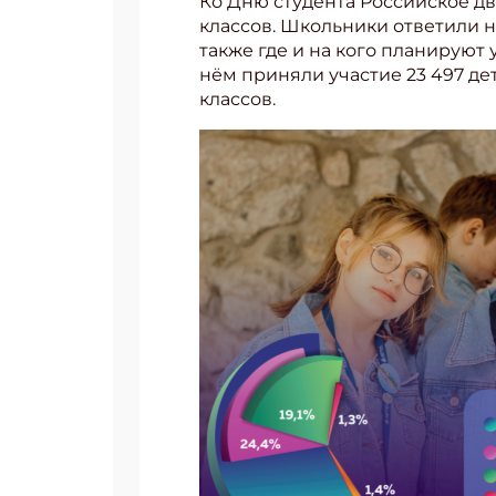
Ко Дню студента Российское д
классов. Школьники ответили н
также где и на кого планируют у
нём приняли участие 23 497 де
классов.