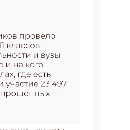
иков провело
1 классов.
ьности и вузы
 и на кого
ах, где есть
и участие 23 497
 опрошенных —