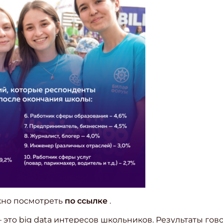
ите Ваш Email
ПОДПИС
жно посмотреть
по ссылке
.
 это big data интересов школьников. Результаты гов