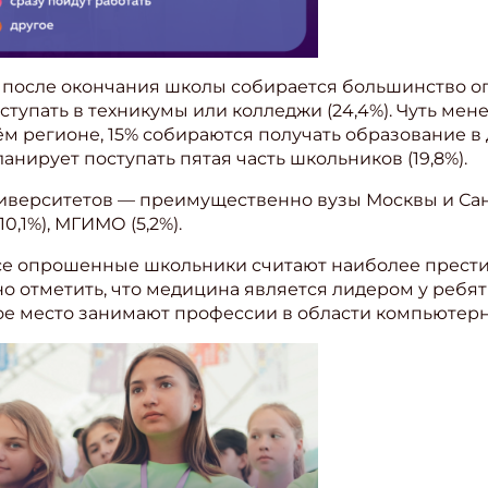
после окончания школы собирается большинство оп
ступать в техникумы или колледжи (24,4%). Чуть ме
оём регионе, 15% собираются получать образование в
анирует поступать пятая часть школьников (19,8%).
иверситетов — преимущественно вузы Москвы и Са
0,1%), МГИМО (5,2%).
все опрошенные школьники считают наиболее прест
 отметить, что медицина является лидером у ребят с 
вое место занимают профессии в области компьютерн