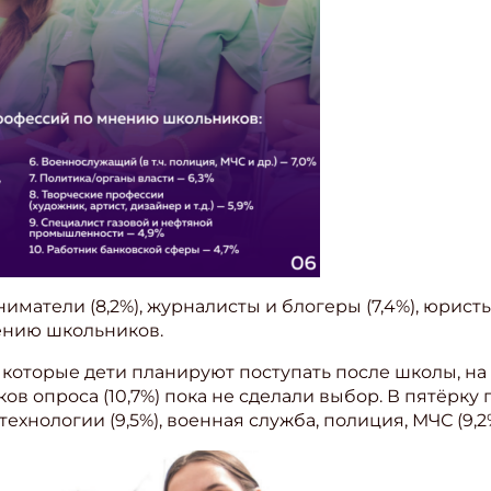
ниматели (8,2%), журналисты и блогеры (7,4%), юристы
ению школьников.
 которые дети планируют поступать после школы, н
ишись на рассылку
иков опроса (10,7%) пока не сделали выбор. В пятёрк
технологии (9,5%), военная служба, полиция, МЧС (9,2%
 электронный "Классный журнал" в подарок!
ите имя