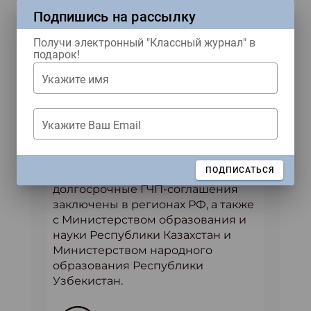
1,6 млн преподавателей, 15,3 млн
Подпишись на рассылку
учащихся, и 10,5 млн родителей.
Российский «Дневник.ру» входит в
Получи электронный "Классный журнал" в
топ-10 самых посещаемых
подарок!
образовательных сайтов мира, а
Укажите имя
платформы в Казахстане и
Узбекистане – в топ-10 самых
популярных сайтов каждой из
Укажите Ваш Email
стран. При внедрении всех
платформ используется модель
государственно-частного
ЗАКРЫТЬ
ПОДПИСАТЬСЯ
партнерства, в частности,
долгосрочные ГЧП-соглашения
заключены в регионах РФ, а также
с Министерством образования и
науки Республики Казахстан и
Министерством народного
образования Республики
Узбекистан.