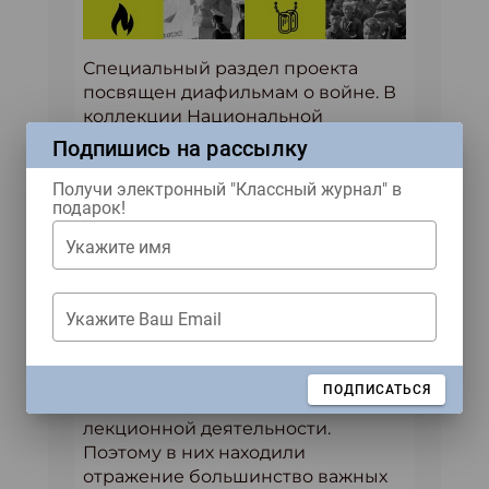
Специальный раздел проекта
посвящен диафильмам о войне. В
коллекции Национальной
электронной детской библиотеки
Подпишись на рассылку
собрана внушительная коллекция
цветных и чёрно-белых
Получи электронный "Классный журнал" в
подарок!
диафильмов, как художественных,
так и документальных, которые
Укажите имя
охватывают все аспекты истории
Великой Отечественной войны. В
советское время диафильмы
Укажите Ваш Email
служили не просто для
развлечения и проведения досуга,
а являлись важным инструментом
ЗАКРЫТЬ
ПОДПИСАТЬСЯ
агитации, просветительской и
лекционной деятельности.
Поэтому в них находили
отражение большинство важных