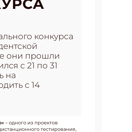
КУРСА
льного конкурса
идентской
се они прошли
ся с 21 по 31
ь на
дить с 14
о»
– одного из проектов
 дистанционного тестирования,