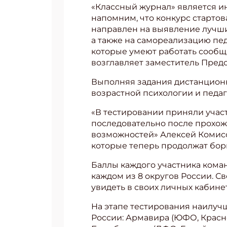
«Классный журнал» является 
напомним, что конкурс старто
направлен на выявление лучши
а также на самореализацию пед
которые умеют работать сообщ
возглавляет заместитель Пред
Выполняя задания дистанционн
возрастной психологии и педаго
«В тестировании приняли учас
последовательно после прохож
возможностей» Алексей Комисса
которые теперь продолжат бор
Баллы каждого участника кома
каждом из 8 округов России. С
увидеть в своих личных кабине
На этапе тестирования наилуч
России: Армавира (ЮФО, Красно