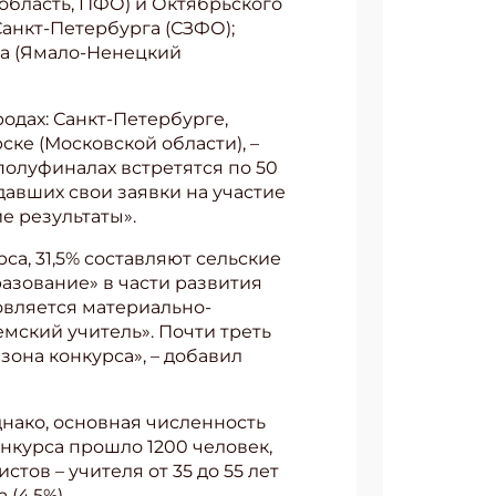
область, ПФО) и Октябрьского
Санкт-Петербурга (СЗФО);
ка (Ямало-Ненецкий
родах: Санкт-Петербурге,
ске (Московской области), –
полуфиналах встретятся по 50
давших свои заявки на участие
е результаты».
са, 31,5% составляют сельские
азование» в части развития
овляется материально-
емский учитель». Почти треть
зона конкурса», – добавил
днако, основная численность
нкурса прошло 1200 человек,
стов – учителя от 35 до 55 лет
(4,5%).