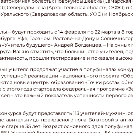
автономная область); Новокуйбышевска (Самарская 
); Северодвинска (Архангельская область, СЗФО) и 
-Уральского (Свердловская область, УФО) и Ноябрьс
ы – будут проходить с 14 февраля по 22 марта в 8 го
бурге, Уфе, Грозном, Ростове-на-Дону и Солнечногор
 «Учитель будущего» Андрей Богданцев. – На очных 
уга. Важно отметить, что большинство учителей, по
активность, прошли тестирование и показали высоки
чьи учителя продолжат участие в полуфиналах конкур
 успешной реализации национального проекта «Обр
аются новые центры образования «Точки роста», обн
а с этого года стартовала федеральная программа «З
сел – это важный показатель успешности первого се
ишись на рассылку
конкурса будут представлять 113 учителей-мужчин, о
 электронный "Классный журнал" в подарок!
ставительницы прекрасного пола. Во второй этап ко
ите имя
я не старше 35 лет. Возраст основного ядра полуфинали
8%). Учителей более старшего возраста – 54 человека 