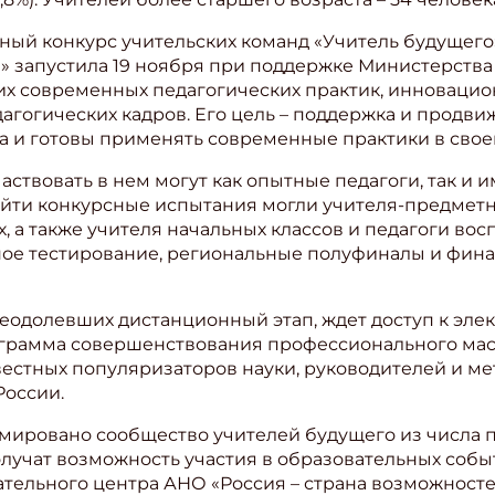
ый конкурс учительских команд «Учитель будущего
ите Ваш Email
й» запустила 19 ноября при поддержке Министерств
х современных педагогических практик, инновацио
агогических кадров. Его цель – поддержка и продви
ПОДПИС
а и готовы применять современные практики в свое
частвовать в нем могут как опытные педагоги, так и
йти конкурсные испытания могли учителя-предметни
 а также учителя начальных классов и педагоги вос
ое тестирование, региональные полуфиналы и фина
реодолевших дистанционный этап, ждет доступ к эл
ограмма совершенствования профессионального ма
вестных популяризаторов науки, руководителей и м
России.
рмировано сообщество учителей будущего из числа 
лучат возможность участия в образовательных собы
тельного центра АНО «Россия – страна возможностей