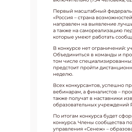
Первый масштабный федеральн
Укаж
«Россия – страна возможносте
направлен на выявление лучши
а также на самореализацию пед
которые умеют работать сообщ
В конкурсе нет ограничений: у
Объединиться в команды и про
том числе специализированных,
предстоит пройти дистанционн
неделю.
Всех конкурсантов, успешно п
вебинарам, а финалистов – пр
также получат в наставники из
образовательных учреждений 
По итогам конкурса будет сфо
конкурса. Члены сообщества по
управления «Сенеж» – образова