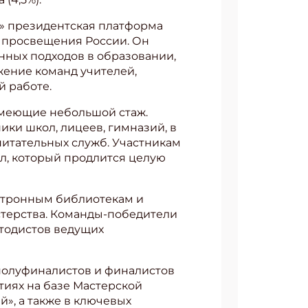
» президентская платформа
а просвещения России. Он
нных подходов в образовании,
жение команд учителей,
АТЬСЯ
й работе.
 имеющие небольшой стаж.
ки школ, лицеев, гимназий, в
питательных служб. Участникам
л, который продлится целую
ектронным библиотекам и
стерства. Команды-победители
етодистов ведущих
полуфиналистов и финалистов
тиях на базе Мастерской
», а также в ключевых