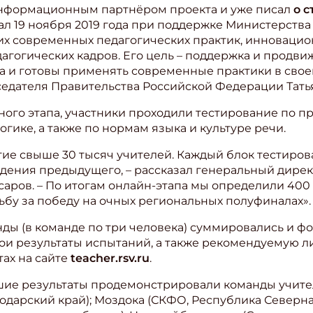
информационным партнёром проекта и уже писал
о с
вал 19 ноября 2019 года при поддержке Министерств
х современных педагогических практик, инновацио
агогических кадров. Его цель – поддержка и продви
а и готовы применять современные практики в свое
седателя Правительства Российской Федерации Тать
ого этапа, участники проходили тестирование по п
гике, а также по нормам языка и культуре речи.
тие свыше 30 тысяч учителей. Каждый блок тестиро
дения предыдущего, – рассказал генеральный дирек
ров. – По итогам онлайн-этапа мы определили 400 к
ьбу за победу на очных региональных полуфиналах».
нды (в команде по три человека) суммировались и 
вои результаты испытаний, а также рекомендуемую л
тах на сайте
teacher.rsv.ru
.
шие результаты продемонстрировали команды учите
дарский край); Моздока (СКФО, Республика Северная