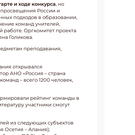
тарте и ходе конкурса
, но
а просвещения России и
нных подходов в образовании,
жение команд учителей,
й работе. Оргкомитет проекта
яна Голикова.
редметам преподавания,
вания открывался
тор АНО «Россия – страна
оманд – всего 1200 человек,
формировали рейтинг команды в
итературу участники смогут
лей из следующих субъектов
 Осетия – Алания);