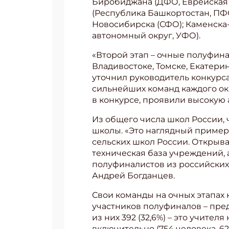
Биробиджана (ДФО, Еврейская 
(Республика Башкортостан, ПФО
Новосибирска (СФО); Каменска
автономный округ, УФО).
«Второй этап – очные полуфинал
Владивостоке, Томске, Екатерин
уточнил руководитель конкурса
сильнейших команд каждого окр
в конкурсе, проявили высокую 
Из общего числа школ России, 
школы. «Это наглядный пример
сельских школ России. Открыв
техническая база учреждений, 
полуфиналистов из российских 
Андрей Богданцев.
Подп
Свои команды на очных этапах 
Получи
участников полуфиналов – пред
Укаж
из них 392 (32,6%) – это учител
включительно (754 человека, 62,