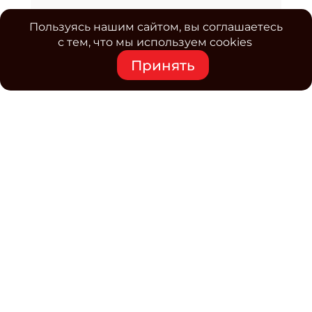
Пользуясь нашим сайтом, вы соглашаетесь
с тем, что мы используем cookies
Принять
Средство массовой информации www.classmag.ru
Свидетельство о регистрации СМИ сетевого издания
Эл.№ ФС77-63739 от 16 ноября 2015 г. выдано
Роскомнадзором.
Политика обработки
персональных данных