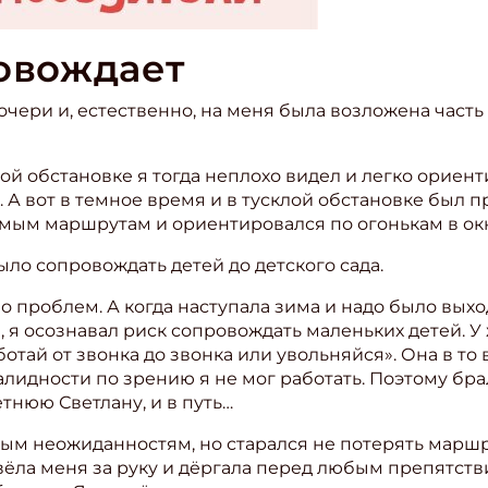
ровождает
очери и, естественно, на меня была возложена часть 
лой обстановке я тогда неплохо видел и легко ориент
 А вот в темное время и в тусклой обстановке был 
комым маршрутам и ориентировался по огонькам в о
ло сопровождать детей до детского сада.
о проблем. А когда наступала зима и надо было выхо
я осознавал риск сопровождать маленьких детей. У
тай от звонка до звонка или увольняйся». Она в т
ишись на рассылку
алидности по зрению я не мог работать. Поэтому бра
тнюю Светлану, и в путь…
 электронный "Классный журнал" в подарок!
ым неожиданностям, но старался не потерять маршру
ите имя
вёла меня за руку и дёргала перед любым препятств