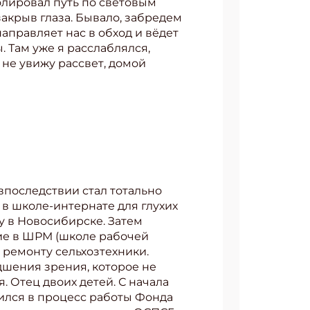
олировал путь по световым
акрыв глаза. Бывало, забредем
направляет нас в обход и вёдет
. Там уже я расслаблялся,
 не увижу рассвет, домой
АТЬСЯ
впоследствии стал тотально
 в школе-интернате для глухих
бу в Новосибирске. Затем
ние в ШРМ (школе рабочей
 ремонту сельхозтехники.
дшения зрения, которое не
. Отец двоих детей. С начала
чился в процесс работы Фонда