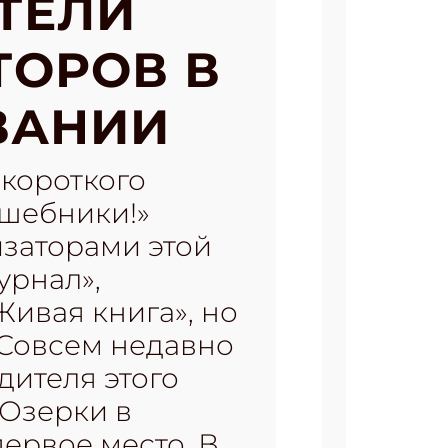
ТЕЛИ
ТОРОВ В
ВАНИИ
короткого
лшебники!»
изаторами этой
урнал»,
Живая книга», но
 Совсем недавно
дителя этого
 Озерки в
первое место. В