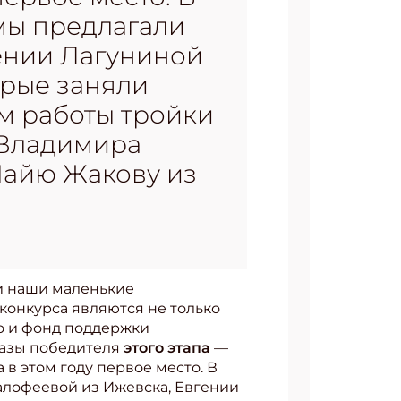
мы предлагали
ении Лагуниной
орые заняли
ам работы тройки
 Владимира
Майю Жакову из
и наши маленькие
конкурса являются не только
но и фонд поддержки
казы победителя
этого этапа
—
 в этом году первое место. В
лофеевой из Ижевска, Евгении