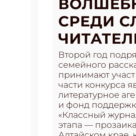
ВОЛШЕБН
СРЕДИ С
ЧИТАТЕЛ
Второй год подр
семейного расск
принимают участ
части конкурса я
литературное аге
и фонд поддержк
«Классный журна
этапа — прозаик
Алтайском крае, 