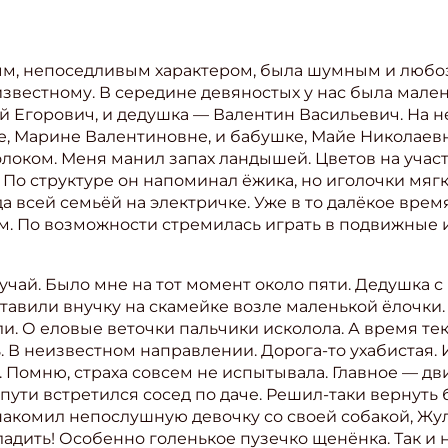
вым, непоседливым характером, была шумным и люб
известному. В середине девяностых у нас была мален
й Егорович, и дедушка — Валентин Васильевич. На 
, Марине Валентиновне, и бабушке, Майе Николаевн
локом. Меня манил запах ландышей. Цветов на участ
По структуре он напоминал ёжика, но иголочки мягк
да всей семьёй на электричке. Уже в то далёкое вре
 По возможности стремилась играть в подвижные и
чай. Было мне на тот момент около пяти. Дедушка 
тавили внучку на скамейке возле маленькой ёлочки.
ли. О еловые веточки пальчики исколола. А время те
ь. В неизвестном направлении. Дорога-то ухабистая. 
. Помню, страха совсем не испытывала. Главное — дв
пути встретился сосед по даче. Решил-таки вернуть 
знакомил непослушную девочку со своей собакой, Жу
ладить! Особенно голенькое пузечко щенёнка. Так и 