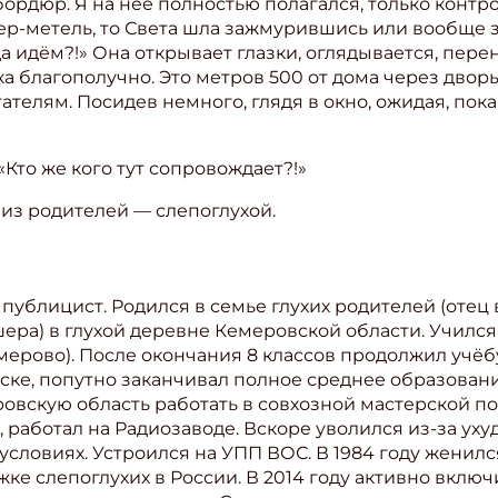
ордюр. Я на неё полностью полагался, только контр
ер-метель, то Света шла зажмурившись или вообще з
ите Ваш Email
уда идём?!» Она открывает глазки, оглядывается, пере
ка благополучно. Это метров 500 от дома через дворы
ателям. Посидев немного, глядя в окно, ожидая, пока
ПОДПИС
«Кто же кого тут сопровождает?!»
н из родителей — слепоглухой.
ублицист. Родился в семье глухих родителей (отец 
ера) в глухой деревне Кемеровской области. Учился
Кемерово). После окончания 8 классов продолжил учё
рске, попутно заканчивал полное среднее образова
ровскую область работать в совхозной мастерской по
 работал на Радиозаводе. Вскоре уволился из-за уху
словиях. Устроился на УПП ВОС. В 1984 году женился
жке слепоглухих в России. В 2014 году активно вклю