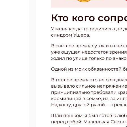
Кто кого соп
У меня когда-то родились две д
синдром Ушера.
В светлое время суток и в свет
уже ощущал недостаток зрения.
ходил по улице только по зна
Одной из моих обязанностей бы
В теплое время это не создавал
вызывало сильное напряжение, 
принципиально требовали «рабо
Подп
кормилицей в семье, из-за инв
Надюшу, другой рукой — трехле
Получи
Шли пешком, я был готов к люб
Укаж
перед собой. Маленькая Света 