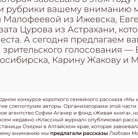
и рубрики вашему вниманию 
 Малофеевой из Ижевска, Евг
зата Цурова из Астрахани, кот
места. А сегодня предлагаем в
м зрительского голосования —
осибирска, Карину Жакову и 
одном конкурсе короткого семейного рассказа «Мы 
ие слепоглухие авторы. Организаторами этой части 
ое агентство Софии Агачер и фонд «Живая книга», 
овсем недавно «Классный журнал» опубликовал расс
станицы Озерки в Алтайском крае, которая завоевала
шему вниманию мы
предлагали рассказы
Любови Ма