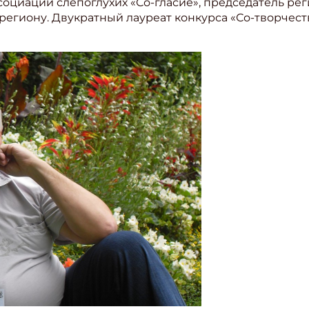
социации слепоглухих «Со-гласие», председатель р
гиону. Двукратный лауреат конкурса «Со-творчество»