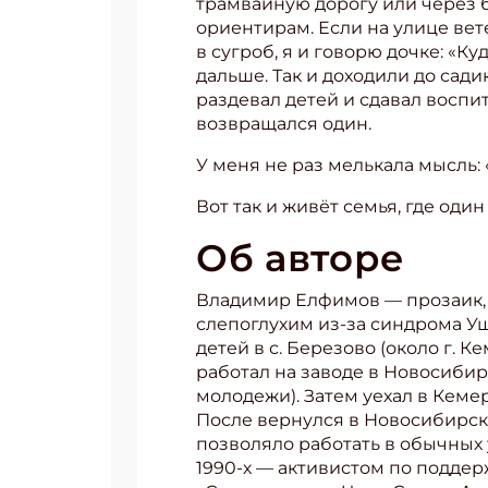
трамвайную дорогу или через б
ориентирам. Если на улице вет
Укаж
в сугроб, я и говорю дочке: «К
дальше. Так и доходили до сади
раздевал детей и сдавал воспит
возвращался один.
У меня не раз мелькала мысль: 
Вот так и живёт семья, где оди
Об авторе
Владимир Елфимов — прозаик, п
слепоглухим из-за синдрома Уш
детей в с. Березово (около г. 
работал на заводе в Новосиби
молодежи). Затем уехал в Кеме
После вернулся в Новосибирск,
позволяло работать в обычных у
1990-х — активистом по поддер