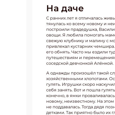
На даче
С ранних лет я отличалась жи
тянулась ко всему новому и не
построили прадедушка, Васили
овощи. Я любила помогать маме
свежую клубнику и малину с мо
привлекал кустарник чемшира. 
его обнять. Часто мы ездили ту
путешествиям и перемещениям.
соседской девчонкой Алёнкой.
А однажды произошёл такой слу
хозяйственными хлопотами. Ос
гулять. Игрушки скоро наскучи
себя занять. Вот и пошла гулят
конечно, в ямки проваливалась
новому, неизвестному. На этом 
не поддавалась. Тогда дядя по
детками. Так приятно было их г