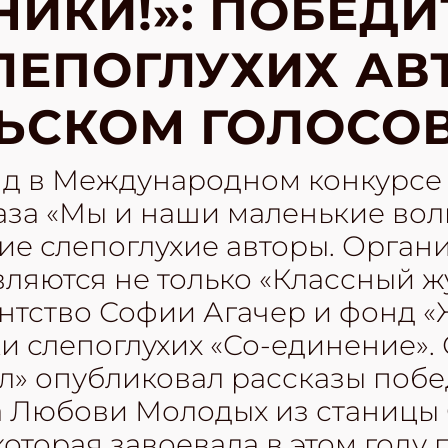
ИКИ!»: ПОБЕДИ
ЛЕПОГЛУХИХ АВ
ЬСКОМ ГОЛОСО
яд в Международном конкурсе 
аза «Мы и наши маленькие во
ие слепоглухие авторы. Орган
вляются не только «Классный ж
нтство Софии Агачер и фонд «
и слепоглухих «Со-единение».
л» опубликовал рассказы побе
а Любови Молодых из станицы
которая завоевала в этом году 