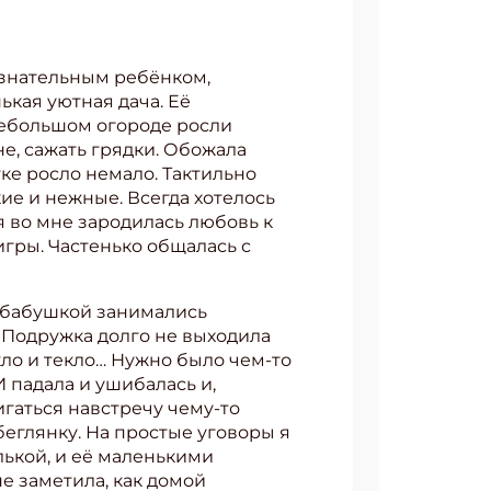
ознательным ребёнком,
ькая уютная дача. Её
небольшом огороде росли
е, сажать грядки. Обожала
ке росло немало. Тактильно
ие и нежные. Всегда хотелось
мя во мне зародилась любовь к
гры. Частенько общалась с
с бабушкой занимались
 Подружка долго не выходила
кло и текло… Нужно было чем-то
И падала и ушибалась и,
игаться навстречу чему-то
беглянку. На простые уговоры я
лькой, и её маленькими
не заметила, как домой