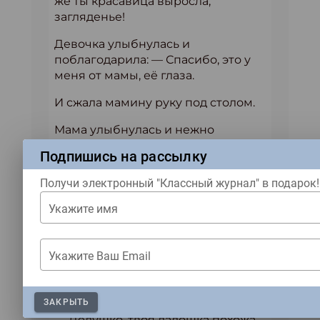
же ты красавица выросла,
загляденье!
Девочка улыбнулась и
поблагодарила: — Спасибо, это у
меня от мамы, её глаза.
И сжала мамину руку под столом.
Мама улыбнулась и нежно
погладила руку дочки.
Подпишись на рассылку
Дедушко
Получи электронный "Классный журнал" в подарок!
— Де?душко, дай ладошку!
Укажите имя
— Вот, Витенька.
— Дедушко, а ты переверни
Укажите Ваш Email
мягким вверх!
Дед перевернул. Витя гладит.
ЗАКРЫТЬ
— Дедушко, твоя ладошка похожа