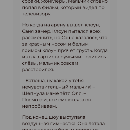
собаки, жонглёры. Мальчик словно
попал в фильм, который видел по
телевизору.
Но когда на арену вышел клоун,
Саня замер. Клоун пытался всех
рассмешить, но Саше казалось, что
за красным носом и белым
гримом клоун прячет грусть. Когда
из глаз артиста ручьями полились
слёзы, мальчик совсем
расстроился.
– Катюша, ну какой у тебя
нечувствительный мальчик! –
Шепнула маме тётя Оля. –
Посмотри, все смеются, а он
непробиваем.
Под конец шоу выступала
воздушная гимнастка. Она летала
под куполом с белым пером на