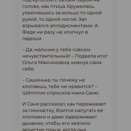
голове, как птица. Кружилась,
ухватившись за кольцо то одной
рукой, то одной ногой. Зал
взрывался аплодисментами. А
Федя ни разу не хлопнул в
ладоши.
– Да, мальчик у тебя совсем
нечувствительный! – Подвела итог
Ольга Максимовна, кивнув сама
себе.
– Сашенька, ты почему не
хлопаешь, тебе не нравится? –
Шёпотом спросила мама Саню.
И Саня рассказал, как переживает
за гимнастку, боится напугать её
хлопками и даже задерживает
дыхание, чтобы его хватило
артистке-птице, когда она