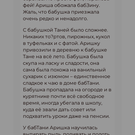
фей! Ариша обожала бабЗину.
Жаль, что бабушка приезжала
очень редко и ненадолго.
С бабушкой Таней было сложнее.
Никаких то?ртов, пирожных, кукол
в туфельках и с фатой. Аришку
привозили в деревню к бабушке
Тане на всё лето. Бабушка была
скупа на ласку и сладости, она
сама была похожа на ванильный
сухарик с изюмом – единственное
сладкое к чаю в доме бабТани.
Бабушка пропадала на огороде и в
курятнике почти всё свободное
время, иногда убегала в школу,
куда её звали дать совет или
подхватить уроки даже на пенсии.
У бабТани Аришка научилась
вытирать пыль, поливать и полоть