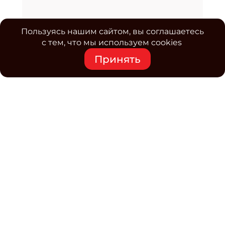
Пользуясь нашим сайтом, вы соглашаетесь
с тем, что мы используем cookies
Принять
Средство массовой информации www.classmag.ru
Свидетельство о регистрации СМИ сетевого издания
Эл.№ ФС77-63739 от 16 ноября 2015 г. выдано
Роскомнадзором.
Политика обработки
персональных данных