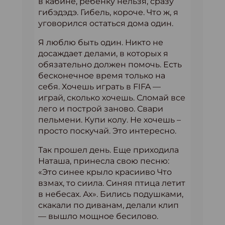
в кабине, ребенку нельзя, сразу
гибэдэдэ. Гибель, короче. Что ж, я
уговорился остаться дома один.
Я люблю быть один. Никто не
досаждает делами, в которых я
обязательно должен помочь. Есть
бесконечное время только на
себя. Хочешь играть в FIFA —
играй, сколько хочешь. Сломай все
лего и построй заново. Свари
пельмени. Купи колу. Не хочешь –
просто поскучай. Это интересно.
Так прошел день. Еще приходила
Наташа, принесла свою песню:
«Это синее крыло красииво Что
взмах, то сиила. Синяя птица летит
в небесах. Ах». Бились подушками,
скакали по диванам, делали клип
— вышло мощное бесилово.