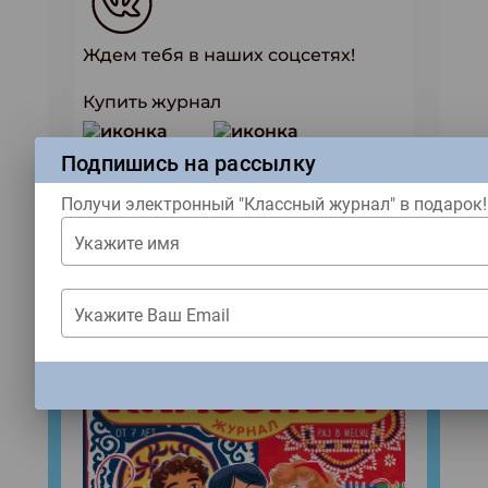
Ждем тебя в наших соцсетях!
Купить журнал
Подпишись на рассылку
ЖУРНАЛЫ
Получи электронный "Классный журнал" в подарок!
Укажите имя
Свежий номер!
Укажите Ваш Email
ЗАКРЫТЬ