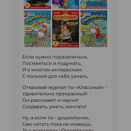
Если нужно поразвлечься,
Посмеяться и подумать,
И о многом интересном
С пользой для себя узнать,
Открывай журнал ты «Классный» -
Удивительно прекрасный!
Он расскажет и научит
Создавать, уметь, мечтать!
Ну, а если ты - дошкольник,
Сам читать пока не можешь,
То с журналом «ПониМашка»