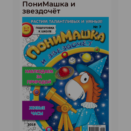
ПониМашка и
звездочёт