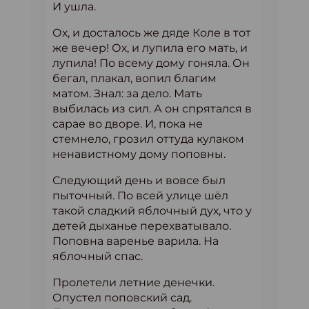
И ушла.
Ох, и досталось же дяде Коле в тот
же вечер! Ох, и лупила его мать, и
лупила! По всему дому гоняла. Он
бегал, плакал, вопил благим
матом. Знал: за дело. Мать
выбилась из сил. А он спрятался в
сарае во дворе. И, пока не
стемнело, грозил оттуда кулаком
ненавистному дому поповны.
Следующий день и вовсе был
пыточный. По всей улице шёл
такой сладкий яблочный дух, что у
детей дыханье перехватывало.
Поповна варенье варила. На
яблочный спас.
Пролетели летние денечки.
Опустел поповский сад.