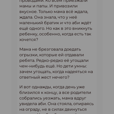
проводами. Ко всем приезжали
мамы и папы. И привозили
вкусное. Только мама всё ждала,
ждала. Она знала, что у неё
маленький братик и что аби ждёт
ещё одного. Но как в это вникнуть
ребенку, особенно, когда есть так
хочется?
Мама не брезговала доедать
огрызки, которые ей отдавали
ребята. Редко-редко её угощали
чем-нибудь ещё. Но дети умны:
зачем угощать, когда надеяться на
ответный жест нечего?
И вот однажды, когда день уже
близился к концу, а все родители
собрались уезжать, мама вдруг
увидела аби. Она стояла, опираясь
на ограду, не в силах двинуться