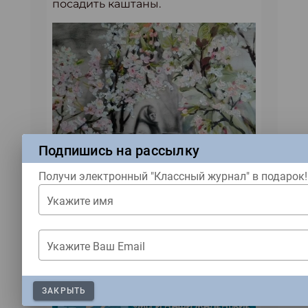
посадить каштаны.
Подпишись на рассылку
Получи электронный "Классный журнал" в подарок!
Укажите имя
Рисунок Татьяны Трубниковой
Укажите Ваш Email
ЗАКРЫТЬ