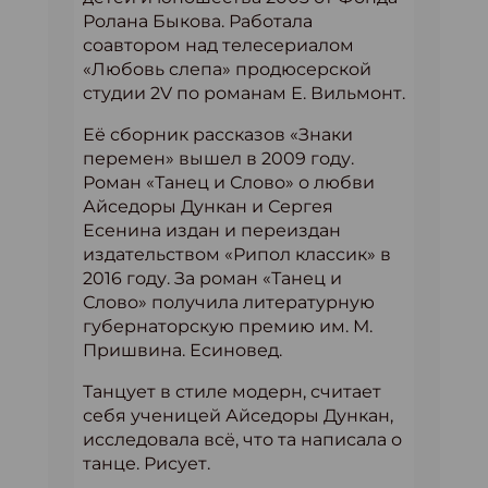
Ролана Быкова. Работала
соавтором над телесериалом
«Любовь слепа» продюсерской
студии 2V по романам Е. Вильмонт.
Её сборник рассказов «Знаки
перемен» вышел в 2009 году.
Роман «Танец и Слово» о любви
Айседоры Дункан и Сергея
Есенина издан и переиздан
издательством «Рипол классик» в
2016 году. За роман «Танец и
Слово» получила литературную
губернаторскую премию им. М.
Пришвина. Есиновед.
Танцует в стиле модерн, считает
себя ученицей Айседоры Дункан,
исследовала всё, что та написала о
танце. Рисует.