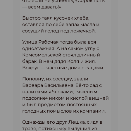
что если не успеешь, «Сорок пять
— всем давать!»
Быстро таял кусочек хлеба,
оставляя по себе запах масла и
сосущий голод под ложечкой.
Улица Рабочая тогда была вся
одноэтажная. А на самом углу с
Комсомольской стоял длинный
барак. В нем дядя Коля и жил.
Вокруг — частные дома с садами.
Поповну, их соседку, звали
Варвара Васильевна. Её-то сад с
налитыми яблоками, тяжёлым
подсолнечником и кислой вишней
и был предметом постоянных
голодных помыслов их компании.
Однажды его друг Лешка, сидя в
траве, потихоньку вылущил из