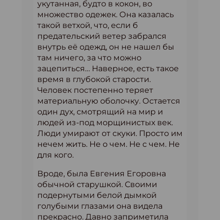
укутанная, будто в кокон, во
множество одежек. Она казалась
такой ветхой, что, если б
предательский ветер забрался
внутрь её одежд, он не нашел бы
там ничего, за что можно
зацепиться… Наверное, есть такое
время в глубокой старости.
Человек постепенно теряет
материальную оболочку. Остается
один дух, смотрящий на мир и
людей из-под морщинистых век.
Люди умирают от скуки. Просто им
нечем жить. Не о чем. Не с чем. Не
для кого.
Вроде, была Евгения Егоровна
обычной старушкой. Своими
подернутыми белой дымкой
голубыми глазами она видела
прекрасно. Давно заприметила