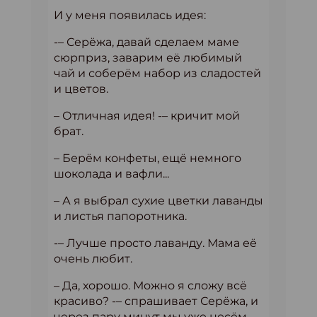
И у меня появилась идея:
-– Серёжа, давай сделаем маме
сюрприз, заварим её любимый
чай и соберём набор из сладостей
и цветов.
– Отличная идея! -– кричит мой
брат.
– Берём конфеты, ещё немного
шоколада и вафли...
– А я выбрал сухие цветки лаванды
и листья папоротника.
-– Лучше просто лаванду. Мама её
очень любит.
– Да, хорошо. Можно я сложу всё
красиво? -– спрашивает Серёжа, и
через пару минут мы уже несём