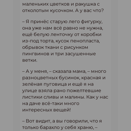
маленьких цветков и ракушка с
отколотым кусочком. А у вас что?
– Я принёс старую лего фигурку,
она уже нам всё равно не нужна,
ещё белую ленточку от коробки
из-под торта, кусок пенопласта,
обрывок ткани с рисунком
пингвинов и три засушенные
ветки.
– А у меня, – сказала мама, – много
разноцветных бусинок, красная и
зелёная пуговица и ещё я на
улице взяла рано пожелтевшие
листики сливы и малины. Как у нас
на даче всё-таки много
интересных вещей!
– Вот видит, а вы говорили, что я
только барахло у себя храню, –