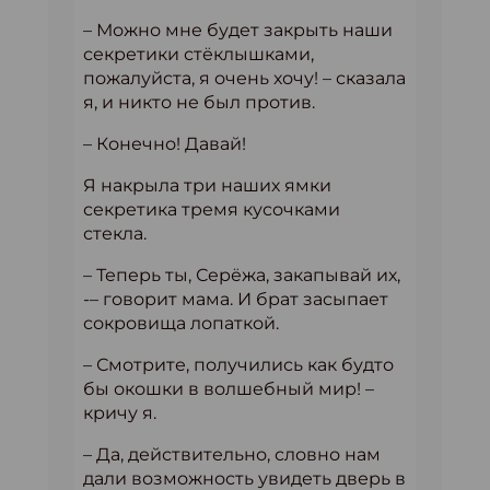
– Можно мне будет закрыть наши
секретики стёклышками,
пожалуйста, я очень хочу! – сказала
я, и никто не был против.
– Конечно! Давай!
Я накрыла три наших ямки
секретика тремя кусочками
стекла.
– Теперь ты, Серёжа, закапывай их,
-– говорит мама. И брат засыпает
сокровища лопаткой.
– Смотрите, получились как будто
бы окошки в волшебный мир! –
кричу я.
– Да, действительно, словно нам
дали возможность увидеть дверь в