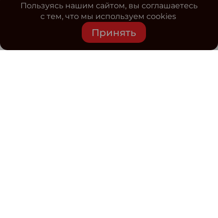
Пользуясь нашим сайтом, вы соглашаетесь
с тем, что мы используем cookies
Принять
Средство массовой информации www.classmag.ru
Свидетельство о регистрации СМИ сетевого издания
Эл.№ ФС77-63739 от 16 ноября 2015 г. выдано
Роскомнадзором.
Политика обработки
персональных данных