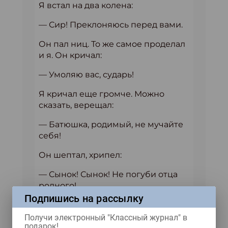
Я встал на два колена:
— Сир! Преклоняюсь перед вами.
Он пал ниц. То же самое проделал
и я. Он кричал:
— Умоляю вас, сударь!
Я кричал еще громче. Можно
сказать, верещал:
— Батюшка, родимый, не мучайте
себя!
Он шептал, хрипел:
— Сынок! Сынок! Не погуби отца
родного!
Подпишись на рассылку
Надо заметить, дело происходило
поздней осенью, и дощатое
Получи электронный "Классный журнал" в
подарок!
крыльцо, на котором мы лежали и,