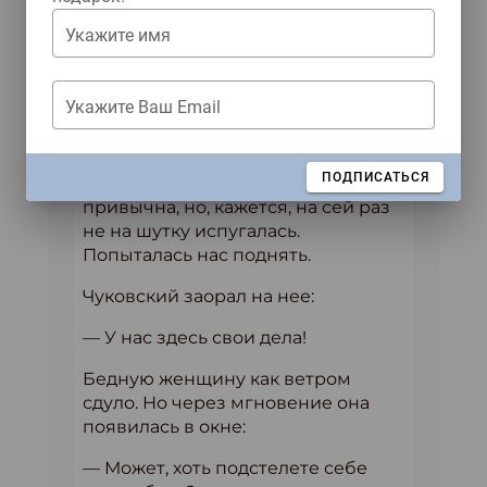
как могло показаться со стороны,
Укажите имя
бились в конвульсиях, было
холодным. Но уступать никто из
нас не хотел.
Укажите Ваш Email
Из дома выбежала домработница
Корнея Ивановича, всплеснула
ЗАКРЫТЬ
ПОДПИСАТЬСЯ
руками. Она была ко всему
привычна, но, кажется, на сей раз
не на шутку испугалась.
Попыталась нас поднять.
Чуковский заорал на нее:
— У нас здесь свои дела!
Бедную женщину как ветром
сдуло. Но через мгновение она
появилась в окне:
— Может, хоть подстелете себе