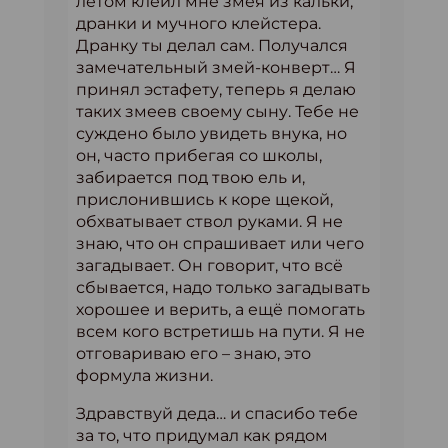
летом клеил мне змея из кальки,
дранки и мучного клейстера.
Дранку ты делал сам. Получался
замечательный змей-конверт… Я
принял эстафету, теперь я делаю
таких змеев своему сыну. Тебе не
суждено было увидеть внука, но
он, часто прибегая со школы,
забирается под твою ель и,
прислонившись к коре щекой,
обхватывает ствол руками. Я не
знаю, что он спрашивает или чего
загадывает. Он говорит, что всё
сбывается, надо только загадывать
хорошее и верить, а ещё помогать
всем кого встретишь на пути. Я не
отговариваю его – знаю, это
формула жизни.
Здравствуй деда… и спасибо тебе
за то, что придумал как рядом