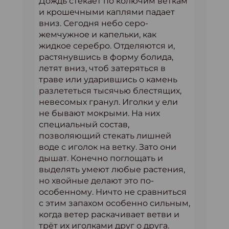
Дождь стекает по колючим веткам
и крошечными каплями падает
вниз. Сегодня небо серо-
жемчужное и капельки, как
жидкое серебро. Отделяются и,
растянувшись в форму болида,
летят вниз, чтоб затеряться в
траве или ударившись о камень
разлететься тысячью блестящих,
невесомых гранул. Иголки у ели
не бывают мокрыми. На них
специальный состав,
позволяющий стекать лишней
воде с иголок на ветку. Зато они
дышат. Конечно поглощать и
выделять умеют любые растения,
но хвойные делают это по-
особенному. Ничто не сравниться
с этим запахом особенно сильным,
когда ветер раскачивает ветви и
трёт их иголками друг о друга.