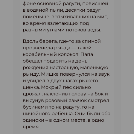
фоне основной радуги, повисшей
в водяной пыли, десятки радуг
поменьше, вспыхивавших на миг,
во время взлетающих под
разными углами потоков воды.
Вдоль берега, где-то за спиной
прозвенела рында — такой
корабельный колокол. Папа
обещал подарить на день
рождения настоящую, маленькую
рынду. Мишка повернулся на звук
и увидел в двух шагах рыжего
щенка. Мокрый пёс сильно
дрожал, наклонив голову на бок и
высунув розовый язычок смотрел
бусинами то на радугу, то на
ничейного ребёнка. Они были оба
одиноки – в одном месте, в одно
время…