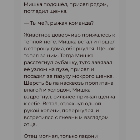
Мишка подошёл, присел рядом,
погладил щенка.
— Ты чей, рыжая команда?
Животное доверчиво прижалось к
тёплой ноге. Мишка встал и пошёл
в сторону дома, обернулся. Щенок
топал за ним. Тогда Мишка
расстегнул рубашку, туго завязал
её узлом на пузе, присел и
посадил за пазуху мокрого щенка.
Шерсть была насквозь пропитана
влагой и холодом. Мишка
вздрогнул, сильнее прижал щенка
к себе. Встал, отряхнул одной
рукой колени, повернулся, и
встретился с гневным взглядом
отца.
Отец молчал, только ладони