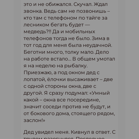
это и не обижался. Скучал. Ждал
звонка. Ведь сам не позвонишь –
кто там с телефоном по тайге за
лесником бегать будет —
медведь?!! Да и мобильных
телефонов тогда не было. Зима в
тот год для меня была неудачной.
Беготни много, толку мало. Дело
на работе встало… В общем умотал
я на неделю на рыбалку.
Приезжаю, а под окном дед с
лопатой, ёлочки высаживает – две
с одной стороны окна, две с
другой. Я сразу подумал: «Умный
какой – окна все посередине,
значит соседи против не будут, и
от бокового дома, стоящего рядом,
заслон!»
Дед увидел меня. Кивнул в ответ. С
трудом разогнулся. Последнее