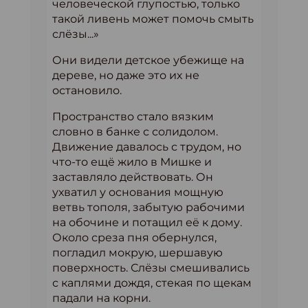
человеческой глупостью, только
такой ливень может помочь смыть
слёзы...»
Они видели детское убежище на
дереве, но даже это их не
остановило.
Пространство стало вязким
словно в банке с солидолом.
Движение давалось с трудом, но
что-то ещё жило в Мишке и
заставляло действовать. Он
ухватил у основания мощную
ветвь тополя, забытую рабочими
на обочине и потащил её к дому.
Около среза пня обернулся,
погладил мокрую, шершавую
поверхность. Слёзы смешивались
с каплями дождя, стекая по щекам
падали на корни.