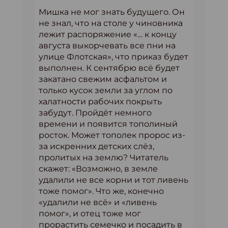
Мишка не мог знать будущего. Он
не знал, что на столе у чиновника
лежит распоряжение «… к концу
августа выкорчевать все пни на
улице Флотская», что приказ будет
выполнен. К сентябрю всё будет
закатано свежим асфальтом и
только кусок земли за углом по
халатности рабочих покрыть
забудут. Пройдёт немного
времени и появится тополиный
росток. Может тополек пророс из-
за искренних детских слёз,
пролитых на землю? Читатель
скажет: «Возможно, в земле
удалили не все корни и тот ливень
тоже помог». Что же, конечно
«удалили не всё» и «ливень
помог», и отец тоже мог
прорастить семечко и посадить в