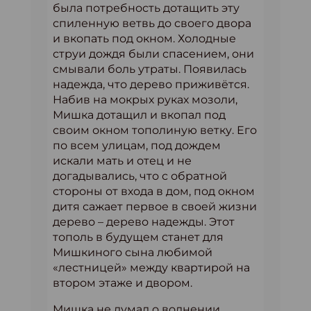
была потребность дотащить эту
спиленную ветвь до своего двора
и вкопать под окном. Холодные
струи дождя были спасением, они
смывали боль утраты. Появилась
надежда, что дерево приживётся.
Набив на мокрых руках мозоли,
Мишка дотащил и вкопал под
своим окном тополиную ветку. Его
по всем улицам, под дождем
искали мать и отец и не
догадывались, что с обратной
стороны от входа в дом, под окном
дитя сажает первое в своей жизни
дерево – дерево надежды. Этот
тополь в будущем станет для
Мишкиного сына любимой
«лестницей» между квартирой на
втором этаже и двором.
Мишка не думал о волнении