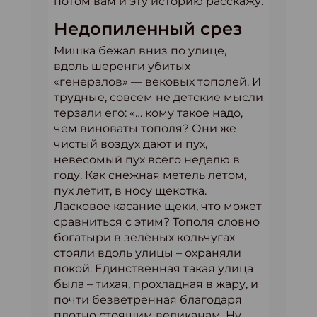
потом вам и эту историю расскажу.
Недопиленный срез
Мишка бежал вниз по улице,
вдоль шеренги убитых
«генералов» — вековых тополей. И
трудные, совсем не детские мысли
терзали его: «… кому такое надо,
чем виноваты тополя? Они же
чистый воздух дают и пух,
невесомый пух всего неделю в
году. Как снежная метель летом,
пух летит, в носу щекотка.
Ласковое касание щеки, что может
сравниться с этим? Тополя словно
богатыри в зелёных кольчугах
стояли вдоль улицы – охраняли
покой. Единственная такая улица
была – тихая, прохладная в жару, и
почти безветренная благодаря
плотно стоящим великанам. Ну,