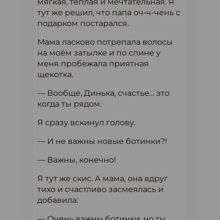
мягкая, тёплая и мечтательная. Я
тут же решил, что папа оч-ч-чень с
подарком постарался.
Мама ласково потрепала волосы
на моём затылке и по спине у
меня пробежала приятная
щекотка.
— Вообще, Динька, счастье… это
когда ты рядом.
Я сразу вскинул голову.
— И не важны новые ботинки?!
— Важны, конечно!
Я тут же скис. А мама, она вдруг
тихо и счастливо засмеялась и
добавила:
— Очень важны ботинки, но ты