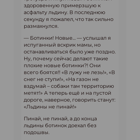
здоровенную примерзшую к
асфальту льдину. В последнюю
секунду я пожалел, что так сильно
размахнулся.
— Ботинки! Новые… — услышал я
испуганный вскрик мамы, но
останавливаться было уже поздно.
Ну, почему сейчас делают такие
плохие новые ботинки?! Они
всего боятся!! «В лужу не лезь!», «В
снег не ступи!», «На газон не
вздумай – собаки там территорию
метят!» А теперь ещё и на пустой
дороге, наверное, говорить станут:
«Льдины не пинай!»
Пинай, не пинай, а до конца
льдины ботинок доехал без
подошвы.