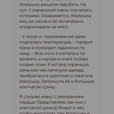
Хохлушку решили зарубить. На
суп. У маленькой мамы случилась
истерика. Оказывается, Хохлушка
яиц не несла и её изначально
откармливали на мясо.
– У меня от переживаний даже
поднялась температура, – говорит
мама и проводит ладонями по
лицу. – Всю ночь я металась по
кровати, а наутро в моей голове
созрел план. Я встала пораньше,
сама кое-как натянула одежду,
пробралась в курятник и схватила
Хохлушку. Запихнула её в большую
клетчатую сумку.
Я слушаю маму с замиранием
сердца. Представляю, как она с
клетчатой сумкой бежит в лес,
чтобы выпустить там Хохлушку и