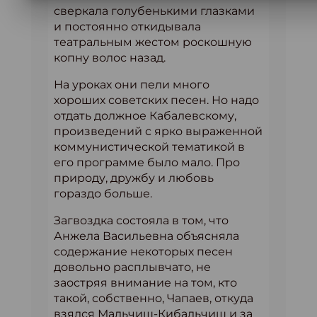
сверкала голубенькими глазками
и постоянно откидывала
театральным жестом роскошную
копну волос назад.
На уроках они пели много
хороших советских песен. Но надо
отдать должное Кабалевскому,
произведений с ярко выраженной
коммунистической тематикой в
его программе было мало. Про
природу, дружбу и любовь
гораздо больше.
Загвоздка состояла в том, что
Анжела Васильевна объясняла
содержание некоторых песен
довольно расплывчато, не
заостряя внимание на том, кто
такой, собственно, Чапаев, откуда
взялся Мальчиш-Кибальчиш и за