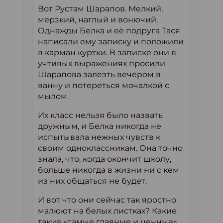
Вот Рустам Шарапов. Мелкий,
мерзкий, наглый и вонючий.
Однажды Белка и её подруга Тася
написали ему записку и положили
в карман куртки. В записке они в
учтивых выражениях просили
Шарапова залезть вечером в
ванну и потереться мочалкой с
мылом.
Их класс нельзя было назвать
дружным, и Белка никогда не
испытывала нежных чувств к
своим одноклассникам. Она точно
знала, что, когда окончит школу,
больше никогда в жизни ни с кем
из них общаться не будет.
И вот что они сейчас так яростно
малюют на белых листках? Какие
такие «самые главные и ценные»