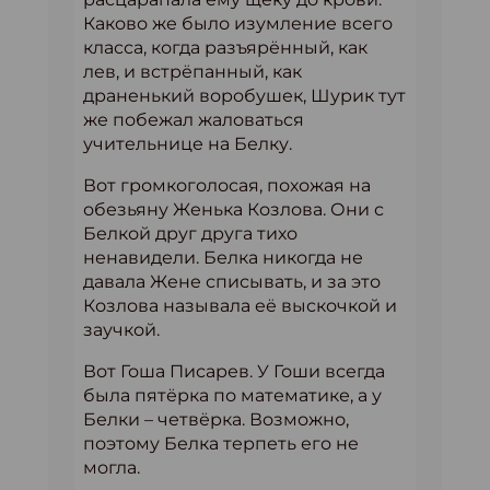
Каково же было изумление всего
класса, когда разъярённый, как
лев, и встрёпанный, как
драненький воробушек, Шурик тут
же побежал жаловаться
учительнице на Белку.
Вот громкоголосая, похожая на
обезьяну Женька Козлова. Они с
Белкой друг друга тихо
ненавидели. Белка никогда не
давала Жене списывать, и за это
Козлова называла её выскочкой и
заучкой.
Вот Гоша Писарев. У Гоши всегда
была пятёрка по математике, а у
Белки – четвёрка. Возможно,
поэтому Белка терпеть его не
могла.