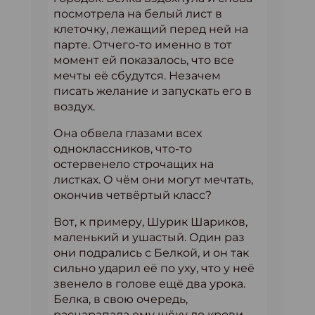
посмотрела на белый лист в
клеточку, лежащий перед ней на
парте. Отчего-то именно в тот
момент ей показалось, что все
мечты её сбудутся. Незачем
писать желание и запускать его в
воздух.
Она обвела глазами всех
одноклассников, что-то
остервенело строчащих на
листках. О чём они могут мечтать,
окончив четвёртый класс?
Вот, к примеру, Шурик Шариков,
маленький и ушастый. Один раз
они подрались с Белкой, и он так
сильно ударил её по уху, что у неё
звенело в голове ещё два урока.
Белка, в свою очередь,
расцарапала ему щёку до крови.