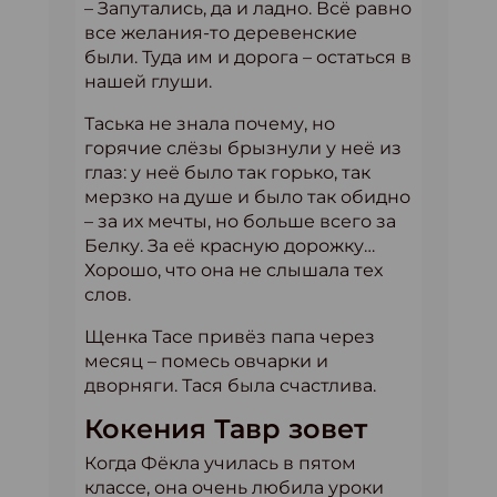
– Запутались, да и ладно. Всё равно
все желания-то деревенские
были. Туда им и дорога – остаться в
нашей глуши.
Таська не знала почему, но
горячие слёзы брызнули у неё из
глаз: у неё было так горько, так
мерзко на душе и было так обидно
– за их мечты, но больше всего за
Белку. За её красную дорожку…
Хорошо, что она не слышала тех
слов.
Щенка Тасе привёз папа через
месяц – помесь овчарки и
дворняги. Тася была счастлива.
Кокения Тавр зовет
Когда Фёкла училась в пятом
классе, она очень любила уроки