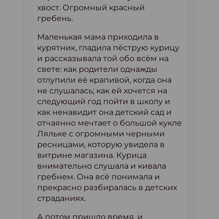
хвост. Огромный красный
гребень.
Маленькая мама приходила в
курятник, гладила пёструю курицу
и рассказывала той обо всём на
свете: как родители однажды
отлупили её крапивой, когда она
не слушалась; как ей хочется на
следующий год пойти в школу и
как ненавидит она детский сад и
отчаянно мечтает о большой кукле
Ляльке с огромными черными
ресницами, которую увидела в
витрине магазина. Курица
внимательно слушала и кивала
гребнем. Она всё понимала и
прекрасно разбиралась в детских
страданиях.
А потом пришло время, и