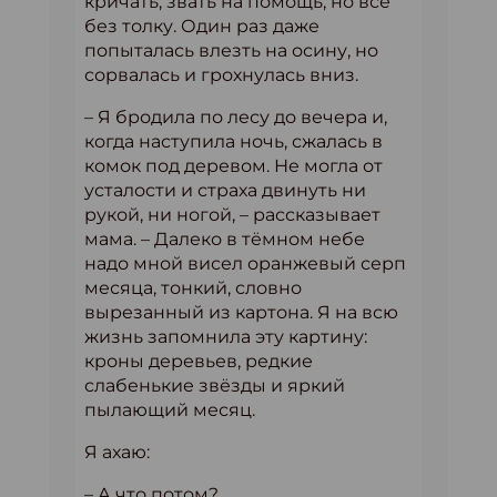
кричать, звать на помощь, но все
без толку. Один раз даже
попыталась влезть на осину, но
сорвалась и грохнулась вниз.
– Я бродила по лесу до вечера и,
когда наступила ночь, сжалась в
комок под деревом. Не могла от
усталости и страха двинуть ни
рукой, ни ногой, – рассказывает
мама. – Далеко в тёмном небе
надо мной висел оранжевый серп
месяца, тонкий, словно
вырезанный из картона. Я на всю
жизнь запомнила эту картину:
кроны деревьев, редкие
слабенькие звёзды и яркий
пылающий месяц.
Я ахаю:
– А что потом?