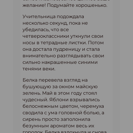
желание! Подумайте хорошенько.
Учительница подождала
несколько секунд, пока не
убедилась, что все
четвероклассники уткнули свои
носы в тетрадные листки. Потом
она достала пудреницу и стала
внимательно разглядывать свои
сильно накрашенные синими
тенями веки.
Белка перевела взгляд на
бушующую за окном майскую
зелень. Май в этом году стоял
чудесный. Яблони взрывались
белоснежным цветом, черемуха
сводила с ума головной болью, а
сирень просто заполонила
безумным ароматом весь их
городок. Белка вздохнула и снова