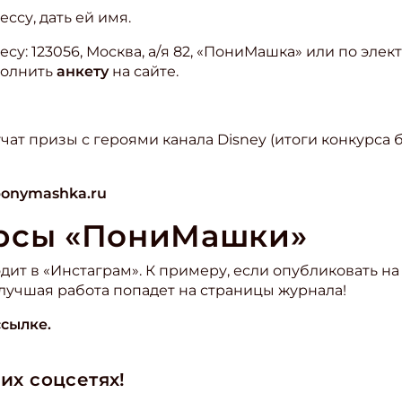
ссу, дать ей имя.
су: 123056, Москва, а/я 82, «ПониМашка» или по элек
полнить
анкету
на сайте.
чат призы с героями канала Disney (итоги конкурса
/ponymashka.ru
урсы «ПониМашки»
ит в «Инстаграм». К примеру, если опубликовать на
учшая работа попадет на страницы журнала!
ссылке.
их соцсетях!