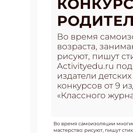
КОНКУРС
РОДИТЕ
Во время самоизо
возраста, занима
рисуют, пишут ст
Activityedu.ru п
издатели детских 
конкурсов от 9 и
«Классного журн
Во время самоизоляции многие 
мастерство: рисуют, пишут стих