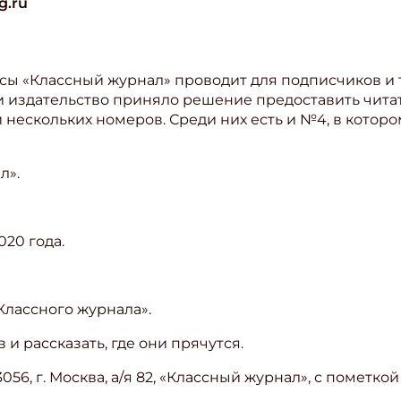
g.ru
»
ы «Классный журнал» проводит для подписчиков и те
и издательство приняло решение предоставить чит
нескольких номеров. Среди них есть и №4, в котор
л».
020 года.
Классного журнала».
и рассказать, где они прячутся.
3056, г. Москва, а/я 82, «Классный журнал», с пометк