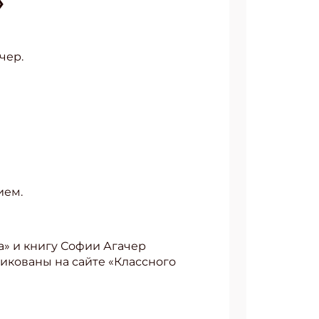
»
чер.
ием.
а» и книгу Софии Агачер
ликованы на сайте «Классного