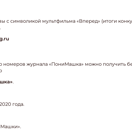
зы с символикой мультфильма «Вперед» (итоги конку
.
g.ru
ко номеров журнала «ПониМашка» можно получить б
р
шка»
.
2020 года.
иМашки».