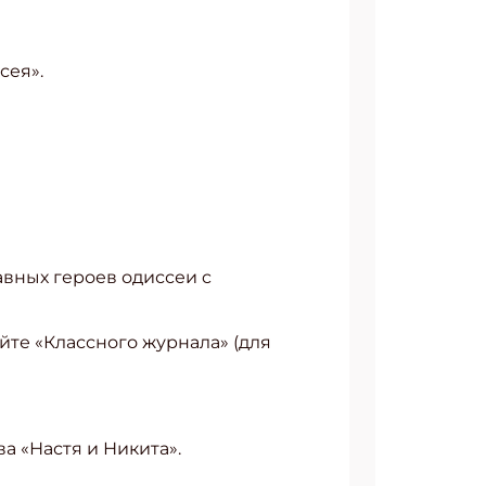
сея».
авных героев одиссеи c
айте «Классного журнала» (для
а «Настя и Никита».