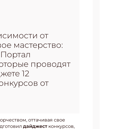
исимости от
вое мастерство:
 Портал
 которые проводят
жете 12
конкурсов от
орчеством, оттачивая свое
подготовил
дайджест
конкурсов,