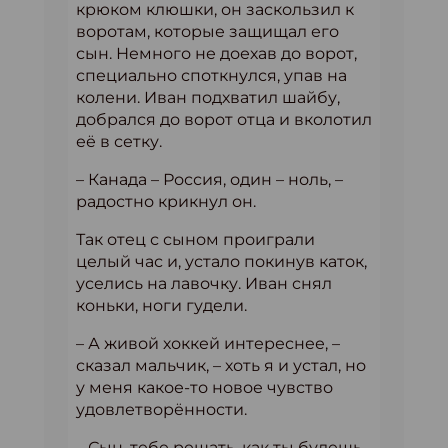
крюком клюшки, он заскользил к
воротам, которые защищал его
сын. Немного не доехав до ворот,
специально споткнулся, упав на
колени. Иван подхватил шайбу,
добрался до ворот отца и вколотил
её в сетку.
– Канада – Россия, один – ноль, –
радостно крикнул он.
Так отец с сыном проиграли
целый час и, устало покинув каток,
уселись на лавочку. Иван снял
коньки, ноги гудели.
– А живой хоккей интереснее, –
сказал мальчик, – хоть я и устал, но
у меня какое-то новое чувство
удовлетворённости.
– Сын, тебе решать, как ты будешь