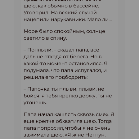
шею, как обычно в бассейне.
Уговорил! На всякий случай
нацепили нарукавники. Мало ли…
Море было спокойным, солнце
светило в спину.
– Поплыли, – сказал папа, все
дальше отходя от берега. Но в
какой-то момент остановился. Я
подумала, что папа испугался, и
решила его подбодрить:
– Папочка, ты плыви, плыви, не
бойся, я тебя крепко держу, ты не
утонешь.
Папа начал кашлять сквозь смех. Я
еще крепче обхватила шею. Тогда
папа попросил, чтобы я не очень
зажимала шею: «Я ж не Нептун,