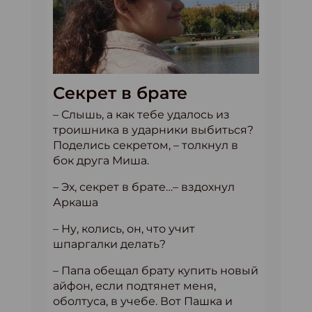
Секрет в брате
– Слышь, а как тебе удалось из
троишника в ударники выбиться?
Поделись секретом, – толкнул в
бок друга Миша.
– Эх, секрет в брате…– вздохнул
Аркаша
– Ну, колись, он, что учит
шпаргалки делать?
– Папа обещал брату купить новый
айфон, если подтянет меня,
оболтуса, в учебе. Вот Пашка и