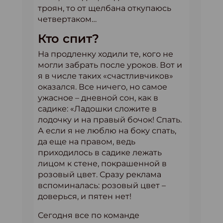
троян, то от щелбана откупаюсь
четвертаком…
Кто спит?
На продленку ходили те, кого не
могли забрать после уроков. Вот и
я в числе таких «счастливчиков»
оказался. Все ничего, но самое
ужасное – дневной сон, как в
садике: «Ладошки сложите в
лодочку и на правый бочок! Спать.
А если я не люблю на боку спать,
да еще на правом, ведь
приходилось в садике лежать
лицом к стене, покрашенной в
розовый цвет. Сразу реклама
вспоминалась: розовый цвет –
доверься, и пятен нет!
Сегодня все по команде