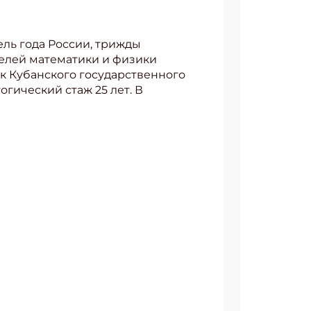
ель года России, трижды
телей математики и физики
АТЬСЯ
ук Кубанского государственного
огический стаж 25 лет. В