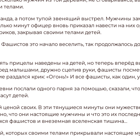
и телами.
анда, а потом тупой звенящий выстрел. Мужчины за
олько минут офицер вновь приказал навести на них о
риков, закрывая своими телами детей.
 Фашистов это начало веселить, так продолжалось до
опять прицелы наведены на детей, но теперь вперёд
перед малышами, дружно сцепив руки, фашисты посме
 раздался крик: «Огонь!» И все фашисты, как один, 
евни послали одного парня за помощью, сказали, что
асут детей.
ценой своих. В эти тянущиеся минуты они мужеств
ишись на рассылку
жно, что они настоящие мужчины и что это их послед
 электронный "Классный журнал" в подарок!
хся фашистов и внеземная вселенская тишина…
ите имя
ей, которых своими телами прикрывали настоящие 