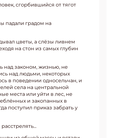
овек, сгорбившийся от тягот
зы падали градом на
адывал цветы, а слёзы ливнем
еходя на стон из самых глубин
 над законом, жизнью, не
ись над людьми, некоторых
сь в поведении односельчан, и
телей села на центральной
е места или уйти в лес, не
треблённых и закопанных в
да поступил приказ забрать у
расстрелять...
вышли из общей массы и встали