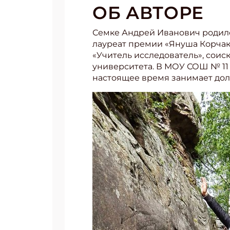
ОБ АВТОРЕ
Укаж
Семке Андрей Иванович родился
лауреат премии «Януша Корчак
«Учитель исследователь», соис
университета. В МОУ СОШ № 11 г
настоящее время занимает дол