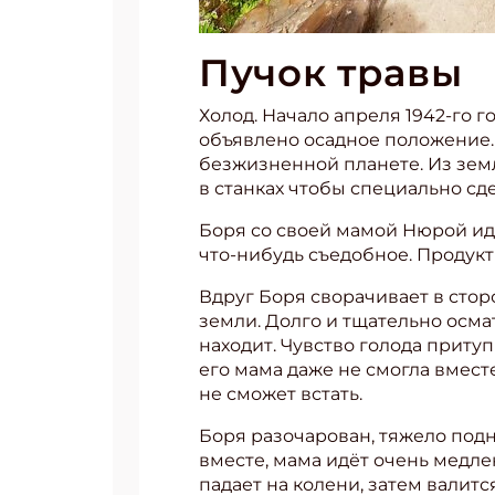
Пучок травы
Холод. Начало апреля 1942-го г
объявлено осадное положение. П
безжизненной планете. Из земл
в станках чтобы специально с
Боря со своей мамой Нюрой иду
что-нибудь съедобное. Продукт
Вдруг Боря сворачивает в стор
земли. Долго и тщательно осма
находит. Чувство голода приту
его мама даже не смогла вместе
не сможет встать.
Боря разочарован, тяжело подн
вместе, мама идёт очень медле
падает на колени, затем валитс