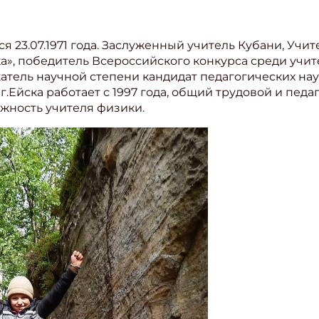
ите Ваш Email
 23.07.1971 года. Заслуженный учитель Кубани, Учит
а», победитель Всероссийского конкурса среди учи
ПОДПИС
катель научной степени кандидат педагогических на
.Ейска работает с 1997 года, общий трудовой и педаг
жность учителя физики.