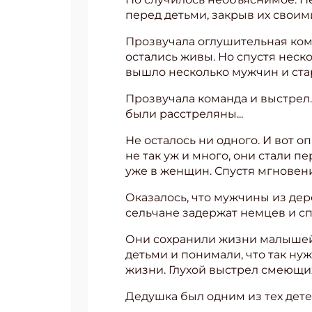
перед детьми, закрыв их своим
Прозвучала оглушительная ком
остались живы. Но спустя неск
вышло несколько мужчин и ста
Прозвучала команда и выстрел.
были расстреляны...
Не осталось ни одного. И вот 
не так уж и много, они стали 
уже в женщин. Спустя мгновение
Оказалось, что мужчины из дер
сельчане задержат немцев и сп
Они сохранили жизни малышей 
Подп
детьми и понимали, что так ну
Получи
жизни. Глухой выстрел смеющи
Укаж
Дедушка был одним из тех дет