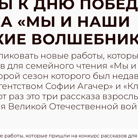
Ы К ДНЮ ПОБЕ
А «МЫ И НАШИ
ИЕ ВОЛШЕБНИК
иковать новые работы, котор
ов для семейного чтения «Мы 
орой сезон которого был неда
гентством Софии Агачер» и «К
т раз это три рассказа взросл
мя Великой Отечественной во
 работы, которые пришли на конкурс рассказов для