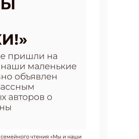
ДЫ
И!»
ые пришли на
и наши маленькие
вно объявлен
лассным
ых авторов о
йны
 семейного чтения «Мы и наши