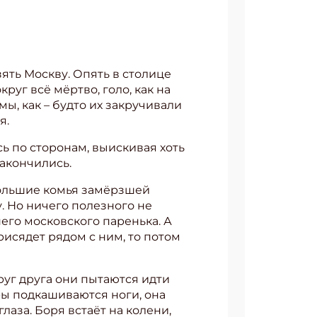
зять Москву. Опять в столице
руг всё мёртво, голо, как на
, как – будто их закручивали
я.
сь по сторонам, выискивая хоть
закончились.
ебольшие комья замёрзшей
. Но ничего полезного не
его московского паренька. А
рисядет рядом с ним, то потом
руг друга они пытаются идти
юры подкашиваются ноги, она
лаза. Боря встаёт на колени,