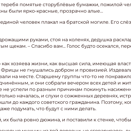
 теребя помятые сторублёвые бумажки, пожилой чел
жны были ярко-красные, прозрачно алые…
диной человек плакал на братской могиле. Его слё
– дрожащими руками, стоя на коленях, дедушка раскл
 щекам. – Спасибо вам... Голос будто осекался, пер
ак хозяева жизни, как высшая сила, имеющая власть
. Фрицы не гнушались добром и провизией. Издевал
али на месте. Старшему группы что-то не понравило
одчинённым, и они собрали вечером всех детей и жи
 не успели по разным причинам покинуть насиженны
 только началась, и слухи о сожженных деревнях, ис
шли до каждого советского гражданина. Поэтому, ког
даже подумать, что будут с ними делать.
их была ровно дюжина, и поставили к стенке, чтобы 
сколько мужчин из той деревни, не сговариваясь, 