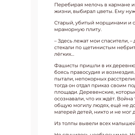
Перебирая мелочь в кармане и
жизни, выбирал цветы. Ему ну
Старый, убитый морщинами и се
мраморную плиту.
– Здесь лежат мои спасители, 
стекали по щетинистым небритым
лёгких…
Фашисты пришли в их деревню к
боясь правосудия и возмездия
пытали, непокорных расстрелив
тогда он отдал приказ своим п
площади. Деревенские, которые
осознавали, что их ждёт. Война
общую могилу людях, ещё не до
матерей детей, никто и не мог 
Из толпы вывели всех малышей, 
Но случилось необъяснимое. Не