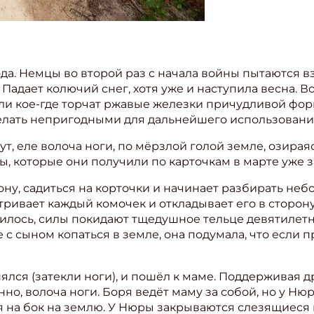
ода. Немцы во второй раз с начала войны пытаются в
адает колючий снег, хотя уже и наступила весна. Вок
и кое-где торчат ржавые железки причудливой формы
делать непригодными для дальнейшего использовани
т, еле волоча ноги, по мёрзлой голой земле, озирая
ы, которые они получили по карточкам в марте уже 
ону, садиться на корточки и начинает разбирать н
тривает каждый комочек и откладывает его в сторону
пилось, силы покидают тщедушное тельце девятилетн
 с сыном копаться в земле, она подумала, что если п
ялся (затекли ноги), и пошёл к маме. Поддерживая д
нно, волоча ноги. Боря ведёт маму за собой, но у Н
я на бок на землю. У Нюры закрываются слезящиеся г