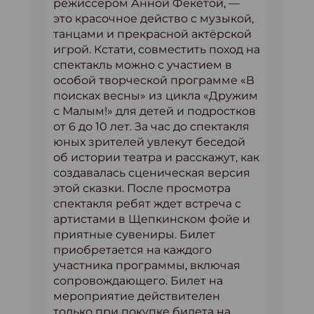
режиссером Анной Фекетой, —
это красочное действо с музыкой,
танцами и прекрасной актёрской
игрой. Кстати, совместить поход на
спектакль можно с участием в
особой творческой программе «В
поисках весны» из цикла «Дружим
с Малым!» для детей и подростков
от 6 до 10 лет. За час до спектакля
юных зрителей увлекут беседой
об истории театра и расскажут, как
создавалась сценическая версия
этой сказки. После просмотра
спектакля ребят ждет встреча с
артистами в Щепкинском фойе и
приятные сувениры. Билет
приобретается на каждого
участника программы, включая
сопровождающего. Билет на
мероприятие действителен
только при покупке билета на