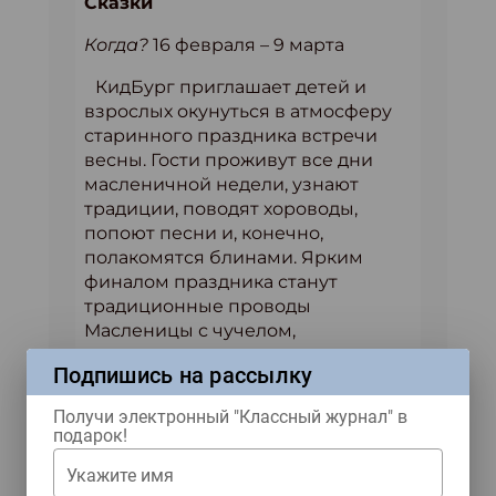
Сказки
Когда?
16 февраля – 9 марта
КидБург приглашает детей и
взрослых окунуться в атмосферу
старинного праздника встречи
весны. Гости проживут все дни
масленичной недели, узнают
традиции, поводят хороводы,
попоют песни и, конечно,
полакомятся блинами. Ярким
финалом праздника станут
традиционные проводы
Масленицы с чучелом,
символизирующим зиму.
Подпишись на рассылку
Подробнее
Получи электронный "Классный журнал" в
подарок!
23 февраля и 8 марта в КидБург
Профессии
Укажите имя