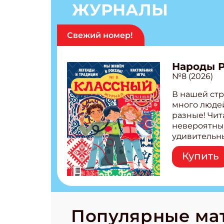
ЖУРНАЛЫ
Свежий номер!
Народы 
№8 (2026)
В нашей стр
много людей
разные! Чит
невероятны
удивительн
народов Рос
Купить
Легенды тат
бурятов Нас
Страшилка 
странные с
рецепты на
Новый коми
Популярные ма
космически