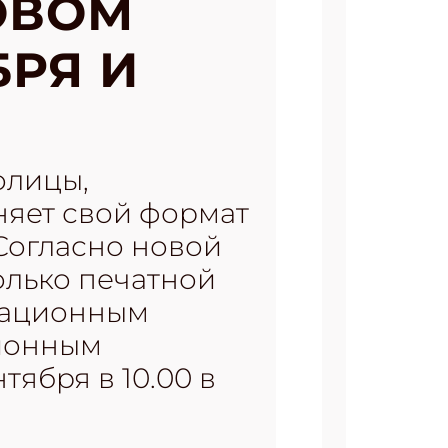
ОВОМ
БРЯ И
олицы,
няет свой формат
Согласно новой
олько печатной
мационным
зионным
ября в 10.00 в