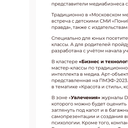
представители медиабизнеса с
Традиционно в «Московском ме
встреча с детскими СМИ «ПониМ
правда», также с издательства
Специально для юных посетите
классы. А для родителей прой
разработана с учётом начала уч
В кластере
«Бизнес и техноло
мастер-классы по традиционной
интеллекта в медиа. Арт-объек
представленная на ПМЭФ-2023.
в тематике «Красота и стиль»,
В зоне «
Увлечения»
журналы Di
Подп
которого можно будет оценить
заглянуть под капот и в багажн
Получи
самопрезентации и создания в
Укаж
психологии. Кроме того, компа