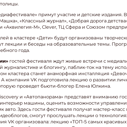
толицы.
диафестивале» примут участие и детские издания. В
ашка», «Классный журнал», «Добрая дорога детства»
ми «Аквилегия-М», Clever, ТЦ Сфера и Союзом предпр
лей в кластере «Дети» будут организованы творческ
дут лекции и беседы на образовательные темы. Прог
ебного года.
гии»
гостей фестиваля ждут живые встречи с медиал
 журналистике и блогингу, паблик-ток на тему исп
том кластера станет анаморфная инсталляция «Девоч
 А компания VK подготовила лекцию о развитии лич
 которую проведет бьюти-блогер Елена Юлкина.
scovery и «Автопанорама» представят вниманию гос
ишись на рассылку
 интерьер машины, оценить возможности управлени
ик авто. Здесь гости фестиваля получат мастер-класс
 электронный "Классный журнал" в подарок!
идеоблогов, смогут прослушать лекции о технология
ите имя
ния VK организовала: лекцию «ТОП-5 самых красивых