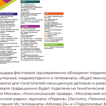
ощадка фестиваля одновременно объединит издания:
улярные, медиахолдинги и телеканалы, общественны
овили для посетителей насыщенную деловую и разв
валя традиционно будет поделена на тематические
яя Москва», «Комсомольская правда», «Московский к
Русское радио», журналы «Родина», Discovery, «Техник
мпания VK, телеканалы «Москва 24» и «Подмосковье 3