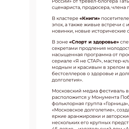
России» от тревел-блогера Тат
сценариста, продюсера, члена
Укаж
В кластере
«Книги»
посетителе
эпох, а также живые встречи с
новинки, новые исторические
В зоне
«Спорт и здоровье»
спе
секретами продления молодости
насыщенная программа от прое
сериале «Я не СТАР», мастер-к
модным и красивым в зрелом в
бестселлеров о здоровье и до
долголетия».
Московский медиа фестиваль в
расположится у Монумента Поб
фольклорная группа «Горница»,
«Московское долголетие», созд
яркие аранжировки и авторски
нескольких его крупных предст
45-летие – издательский дом «