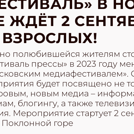
СТИВАЛЬ» В Н
 ЖДЁТ 2 СЕНТЯ
И ВЗРОСЛЫХ!
вно полюбившейся жителям ст
иваль прессы» в 2023 году ме
осковским медиафестивалем». 
риятия будет посвящено не т
фровым, новым медиа – инфор
ам, блогингу, а также телеви
. Мероприятие стартует 2 сент
 Поклонной горе