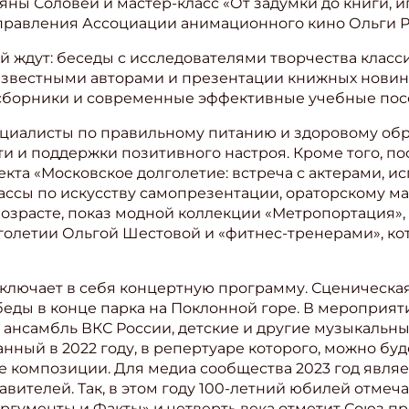
ьяны Соловей и мастер-класс «От задумки до книги, и
 правления Ассоциации анимационного кино Ольги Р
ите Ваш Email
й ждут: беседы с исследователями творчества класс
 известными авторами и презентации книжных новино
ПОДПИС
 сборники и современные эффективные учебные пос
циалисты по правильному питанию и здоровому обр
 и поддержки позитивного настроя. Кроме того, по
кта «Московское долголетие: встреча с актерами, 
лассы по искусству самопрезентации, ораторскому м
озрасте, показ модной коллекции «Метропортация», 
лголетии Ольгой Шестовой и «фитнес-тренерами», ко
ключает в себя концертную программу. Сценическа
еды в конце парка на Поклонной горе. В мероприят
 ансамбль ВКС России, детские и другие музыкальны
анный в 2022 году, в репертуаре которого, можно бу
е композиции. Для медиа сообщества 2023 год явля
авителей. Так, в этом году 100-летний юбилей отмеч
Аргументы и Факты» и четверть века отметит Союз 