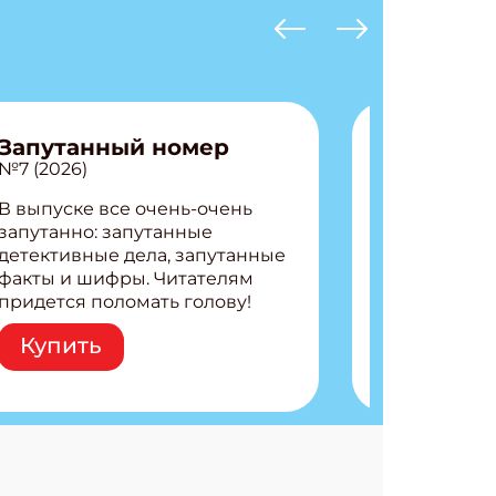
Запутанный номер
№7 (2026)
В выпуске все очень-очень
запутанно: запутанные
детективные дела, запутанные
факты и шифры. Читателям
придется поломать голову!
Внутри: Шифры и
Купить
расшифровки Плетем
запутанные поделки
Разгадываем головоломки
Ищем коды 3 комикса