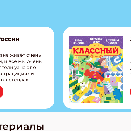
России
ане живёт очень
, и все мы очень
атели узнают о
х традициях и
ых легендах
сии! Внутри:
ар, башкир и
тольная игра
из Алтая Очень
лова Традиционные
родов России
кс про
териалы
е приключения!