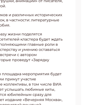
грушки, анимации» от писателя,
ой.
иков и различных исторических
к, в частности: литературные
АТЬСЯ
обия.
азу жизни поделятся
сетителей кластера будет ждать
исполняющими главные роли в
астерству и умению оставаться
встречи с автором
торые проведут «Зарядку
я площадка мероприятия будет
ии примут участие
е коллективы, в том числе ВИА
дет услышать любимые хиты,
ется юбилейным сразу для
ает издание «Вечерняя Москва»,
предприятий печатной