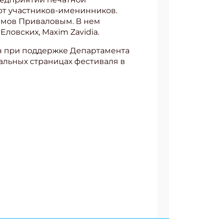
 от участников-именинников.
имов Приваловым. В нем
ловских, Maxim Zavidia.
н при поддержке Департамента
льных страницах фестиваля в