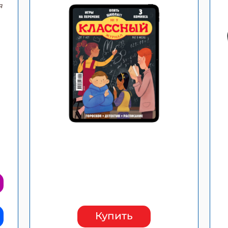
я
ишись на рассылку
 электронный "Классный журнал" в подарок!
ите имя
ите Ваш Email
ПОДПИС
Купить