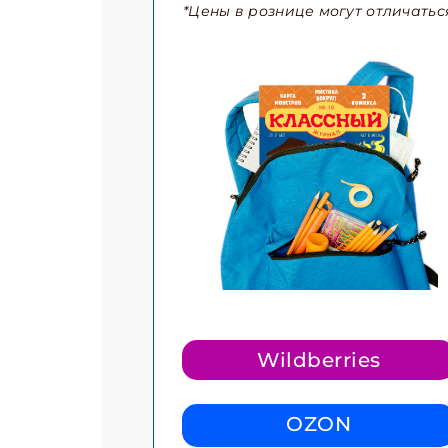
*Цены в рознице могут отличатьс
Подп
Получи
Укаж
Укаж
Wildberries
OZON