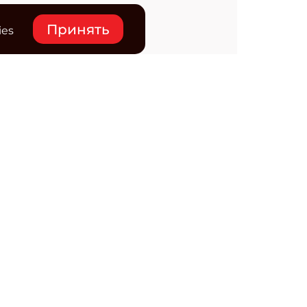
Принять
ies
нтакты
ктронная почта редакции:
ss@osp.ru
ефон редакции:
+7 (495) 725-4780
редитель