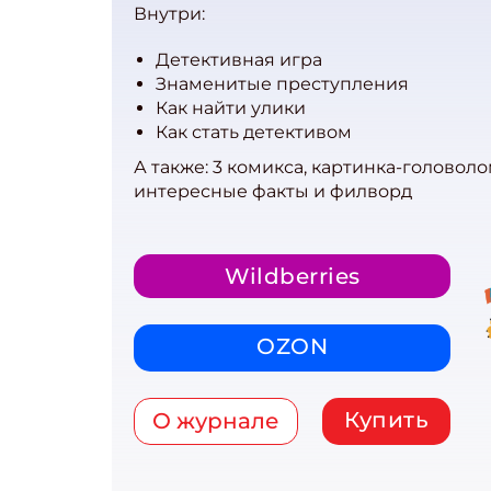
Внутри:
Детективная игра
Знаменитые преступления
Как найти улики
Как стать детективом
А также: 3 комикса, картинка-головоло
интересные факты и филворд
Wildberries
OZON
Купить
О журнале