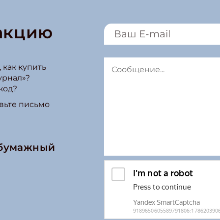
акцию
 как купить
урнал»?
код?
вьте письмо
 бумажный