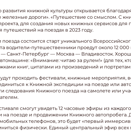
 развития книжной культуры открывается благодар
железные дороги». «Путешествие со смыслом. С кни
проекта, для создания новых книжных сервисов для 
путешествий на поездах в 2023 году.
поезда состоится старт уникального Всероссийско
вгуста водители-путешественники проедут около 12 00
 — Санкт-Петербург — Москва — Владивосток. Хороши
томашине: «Внимание: читаю за рулем!» (для тех, кт
ками книг, цитатами из произведений и портретам
будут проходить фестивали, книжные мероприятия, в
соединиться к Книжной экспедиции на поезде или ав
ти следования Книжного поезда на самолете или уча
ателям.
ишись на рассылку
иваля смогут увидеть 12 часовые эфиры из каждого
 электронный "Классный журнал" в подарок!
на поезде и продвижении Книжного автопробега. Для
 мобильных телефонов, это будет «первый иммерсивн
ите имя
ниться физически. Единый центральный эфир всех