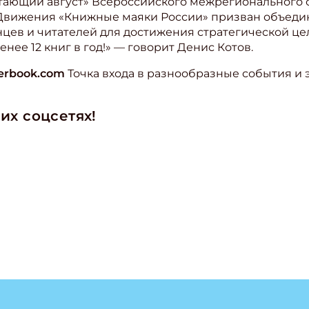
итающий август» Всероссийского межрегионального 
Движения «Книжные маяки России» призван объеди
нцев и читателей для достижения стратегической цел
нее 12 книг в год!» — говорит Денис Котов.
terbook.com
Точка входа в разнообразные события и
их соцсетях!