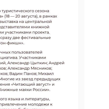
 туристического сезона
18 — 20 августа), в рамках
 выставка на центральной
редставителями книжной
и участниками проекта.
т сразу две фестивальные
Нон-фикшн».
ычных пользователей
ициатива. Участниками
кий, Александр Цыпкин; Андрей
хов; Александр Мясников;
ков; Вадим Панов; Михаил
. Многие из звезд предыдущих
ения «Читающий август» и
Книжные маяки России».
ого языка и литературы,
 привлечение молодежи к