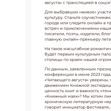
августа» с трансляцией в соцс
Укаж
Для выбравших «живое» участ
культуру. Станьте соучастника
городе или следите онлайн в п
встреч и приключениями наших
писатели, поэты, издатели, бл
главную онлайн-премьеру лета
На такое масштабное романтиче
будет первым культурным пало
столицы по краям нашей огром
По данным, заявленным прези
конференции в июне 2023 года,
«Читающего августа» уверены, ч
движением Книжной экспедиции
ценность книг и важность чтен
«Книжный маяк»? Мы хотим ликв
хроническую литературную нед
говорит инициатор фестиваля,