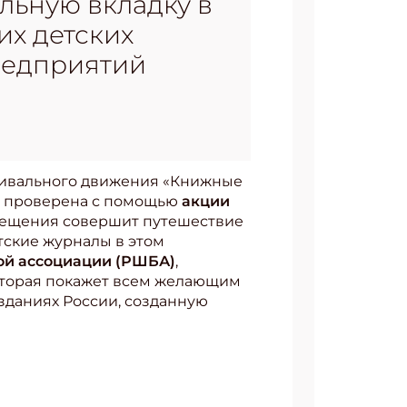
льную вкладку в
х детских
редприятий
тивального движения «Книжные
дет проверена с помощью
акции
емещения совершит путешествие
тские журналы в этом
ой ассоциации (РШБА)
,
которая покажет всем желающим
зданиях России, созданную