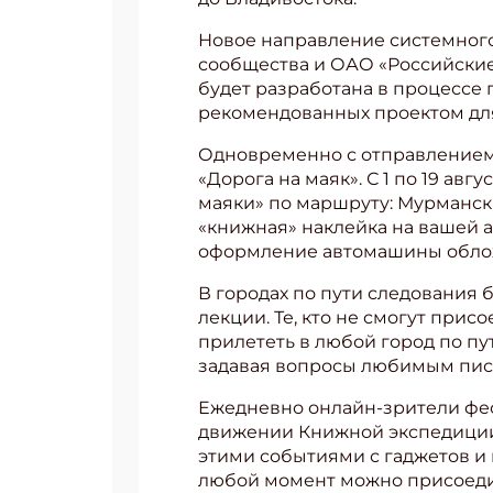
Новое направление системного
сообщества и ОАО «Российские 
будет разработана в процессе 
рекомендованных проектом для 
Одновременно с отправлением 
«Дорога на маяк». С 1 по 19 а
маяки» по маршруту: Мурманск
«книжная» наклейка на вашей ав
оформление автомашины облож
В городах по пути следования 
лекции. Те, кто не смогут при
прилететь в любой город по пу
задавая вопросы любимым пис
Подп
Ежедневно онлайн-зрители фест
Получи
движении Книжной экспедиции 
этими событиями с гаджетов и
Укаж
любой момент можно присоеди