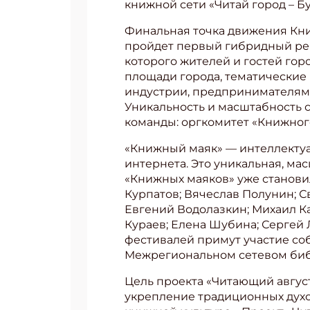
книжной сети «Читай город – Б
Финальная точка движения Кни
пройдет первый гибридный реги
которого жителей и гостей гор
площади города, тематические
индустрии, предпринимателям
Уникальность и масштабность с
команды: оргкомитет «Книжног
«Книжный маяк» — интеллектуа
интернета. Это уникальная, м
«Книжных маяков» уже станови
Курпатов; Вячеслав Полунин; С
Евгений Водолазкин; Михаил К
Кураев; Елена Шубина; Сергей 
фестивалей примут участие с
Межрегиональном сетевом биб
Цель проекта «Читающий август
укрепление традиционных духо