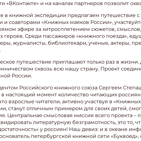
ети «ВКонтакте» и на каналах партнеров позволит ох
ите Ваш Email
ие в книжной экспедиции предлагаем путешествие 
ми и соавторами «Книжных маяков России», участвуйт
рямом эфире за хитросплетением сюжетов, смыслов, 
ПОДПИС
 героев. Среди пассажиров «книжного поезда», едущ
огеры, журналисты, библиотекари, ученые, актеры, п
.
ское путешествие приглашают только раз в жизни. 
мничеством сквозь всю нашу страну. Проект соедин
ной России.
дентом Российского книжного союза Сергеем Степа
 в настоящий момент количество читающих россиян 
то взрослые читатели, активно участвуя в «Книжных 
, станут отличным примером для своих детей, смог
ия. Центральная смысловая миссия всего проекта – л
идировать литературную безграмотность, это то, чт
остаточность» у россиян! Наш девиз: и в океане ин
 основатель петербургской книжной сети «Буквоед»