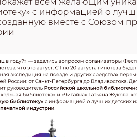
 покажет всем желающим уника
отеку» с информацией о лучши
 созданную вместе с Союзом п
рии
ц в году?» — задались вопросом организаторы Фес
отеза, что это август. С 1 по 20 августа гипотеза бу
ижная экспедиция на поезде и других средствах пер
ей России: от Санкт-Петербурга до Владивостока. Де
вит руководитель
Российской школьной библиотечн
кольная библиотека» и «Читайка» Татьяна Жукова, 
ную библиотеку»
с информацией о лучших детских и
печатной индустрии
.