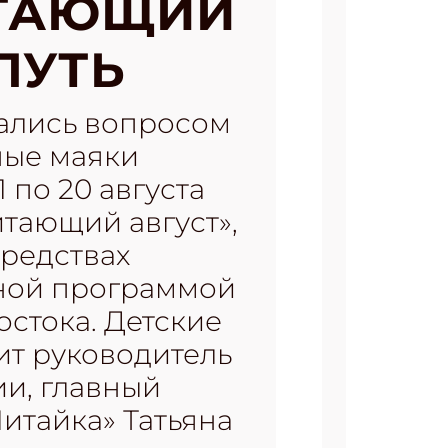
ИТАЮЩИЙ
ПУТЬ
дались вопросом
ные маяки
1 по 20 августа
тающий август»,
средствах
рной программой
остока. Детские
ит руководитель
и, главный
итайка» Татьяна