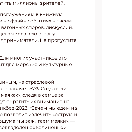
ватить миллионы зрителей.
с погружением в книжную
е в офлайн событиях в своем
вагонных споров, дискуссий,
АТЬСЯ
его через всю страну –
редприниматели. Не пропустите
Для многих участников это
ит две морские и культурные
шиным, на отраслевой
составляет 57%. Создатели
маяках», следя в семье за
ут обратить их внимание на
икбез-2023. «Зачем мы едем на
о позволит излечить «острую и
фошума мы зажигаем маяки», —
, совладелец объединенной