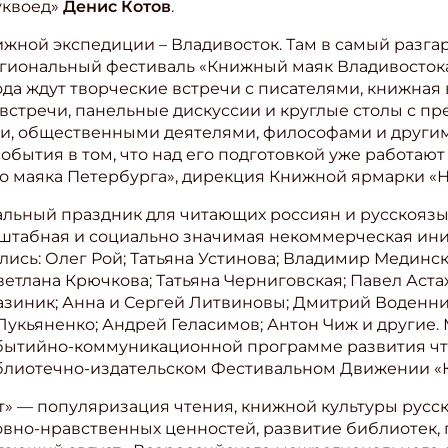
уквоед»
Денис Котов
.
жной экспедиции – Владивосток. Там в самый разгар
ональный фестиваль «Книжный маяк Владивостока» (
ода ждут творческие встречи с писателями, книжная
 встречи, панельные дискуссии и круглые столы с п
и, общественными деятелями, философами и другим
обытия в том, что над его подготовкой уже работаю
о маяка Петербурга», дирекция Книжной ярмарки «
льный праздник для читающих россиян и русскояз
асштабная и социально значимая некоммерческая ин
лись: Олег Рой; Татьяна Устинова; Владимир Мединс
ветлана Крючкова; Татьяна Черниговская; Павел Аста
азиник; Анна и Сергей Литвиновы; Дмитрий Воденни
Лукьяненко; Андрей Геласимов; Антон Чиж и другие
обытийно-коммуникационной программе развития чт
лиотечно-издательском Фестивальном Движении «
» — популяризация чтения, книжной культуры русск
вно-нравственных ценностей, развитие библиотек,