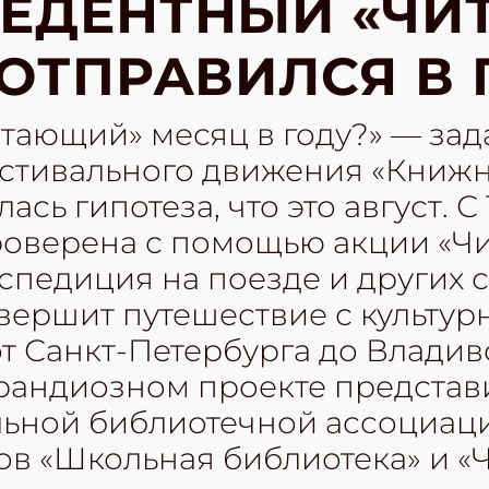
ЦЕДЕНТНЫЙ «Ч
 ОТПРАВИЛСЯ В 
итающий» месяц в году?» — за
стивального движения «Книж
сь гипотеза, что это август. С 
роверена с помощью акции «Чи
спедиция на поезде и других 
ершит путешествие с культу
от Санкт-Петербурга до Владив
грандиозном проекте представ
ьной библиотечной ассоциаци
в «Школьная библиотека» и «Ч