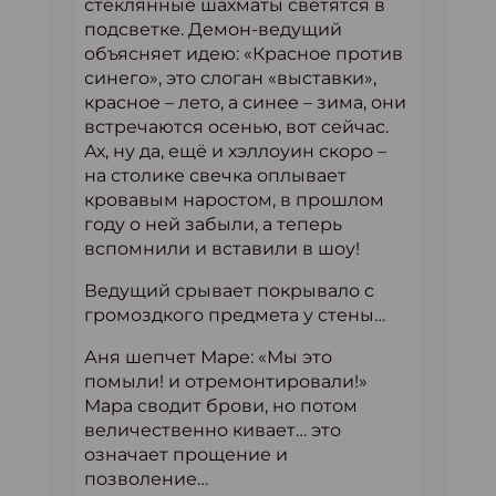
стеклянные шахматы светятся в
подсветке. Демон-ведущий
объясняет идею: «Красное против
синего», это слоган «выставки»,
красное – лето, а синее – зима, они
встречаются осенью, вот сейчас.
Ах, ну да, ещё и хэллоуин скоро –
на столике свечка оплывает
кровавым наростом, в прошлом
году о ней забыли, а теперь
вспомнили и вставили в шоу!
Ведущий срывает покрывало с
громоздкого предмета у стены…
Аня шепчет Маре: «Мы это
помыли! и отремонтировали!»
Мара сводит брови, но потом
величественно кивает… это
означает прощение и
позволение…