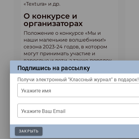
«Textura» и др.
О конкурсе и
организаторах
Положение о конкурсе «Мы и
наши маленькие волшебники!»
сезона 2023-24 годов, в котором
могут принимать участие и
взрослые и дети, а также порядок
Подпишись на рассылку
отправки работ на конкурс,
смотрите
по ссылке
. Рассказы
Получи электронный "Классный журнал" в подарок!
финалистов сезонов 2018-2019 гг
можно прочитать
по ссылке
и в
Укажите имя
отдельном сборнике рассказов
«Дети и взрослые детям и
взрослым»
на Ridero. Рассказы
Укажите Ваш Email
финалистов 2020 года смотрите
по
этой ссылке
и в сборнике
семейных рассказов «Когда я
ЗАКРЫТЬ
пишу» на платформе Ridero
по