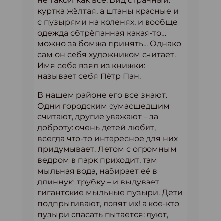
не такой, как все. Вид странный:
куртка жёлтая, а штаны красные и
с пузырями на коленях, и вообще
одежда обтрёпанная какая-то…
можно за бомжа принять… Однако
сам он себя художником считает.
Имя себе взял из книжки:
называет себя Пётр Пан.
В нашем районе его все знают.
Одни городским сумасшедшим
считают, другие уважают – за
доброту: очень детей любит,
всегда что-то интересное для них
придумывает. Летом с огромным
ведром в парк приходит, там
мыльная вода, набирает её в
длинную трубку – и выдувает
гигантские мыльные пузыри. Дети
подпрыгивают, ловят их! а кое-кто
пузыри спасать пытается: дуют,