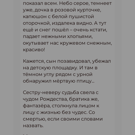
показал всем. Небо серое, темнеет
уже, дочка в розовой курточке,
капюшон с белой пушистой
оторочкой, издалека видно. А тут
ещё и снег пошёл – очень кстати,
падает нежными хлопьями,
окутывает нас кружевом снежным,
красиво!
Кажется, сын позавидовал, убежал
на детскую площадку. И там в
тёмном углу рядом с урной
обнаружил мёртвую птицу...
Сестру-неверу судьба свела с
чудом Рождества, братика же,
фантазёра, столкнула лицом к
лицу с жизнью без чудес. Со
смертью, если своими словами
назвать.