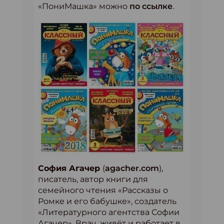
«ПониМашка» можно
по ссылке
.
София Агачер
(
agacher.com
),
писатель, автор книги для
семейного чтения «Рассказы о
Ромке и его бабушке», создатель
«Литературного агентства Софии
Агачер». Врач, живёт и работает в