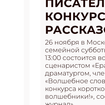
ПИСАТЕЛ
КОНКУР
РАССКАЗ
26 ноября в Мос
семейной субботы
13:00 состоится 
сценаристом «Ера
драматургом, чл
«Волшебное слов
конкурса коротк
волшебники!», со
журнал»