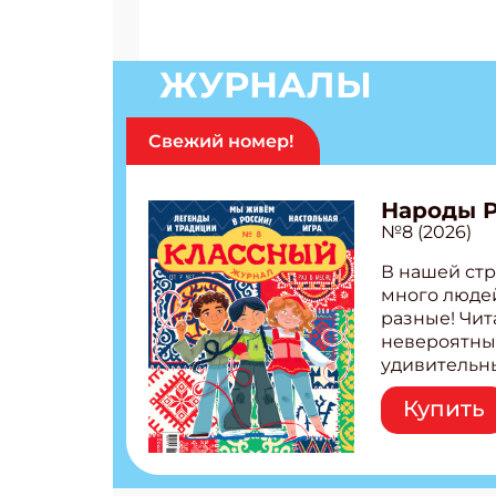
ЖУРНАЛЫ
Свежий номер!
Народы 
№8 (2026)
В нашей стр
много людей
разные! Чит
невероятны
удивительн
народов Рос
Купить
Легенды тат
бурятов Нас
Страшилка 
странные с