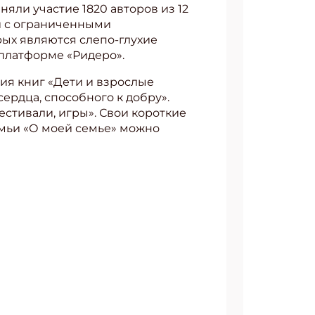
няли участие 1820 авторов из 12
ей с ограниченными
рых являются слепо-глухие
 платформе «Ридеро».
рия книг «Дети и взрослые
ердца, способного к добру».
естивали, игры». Свои короткие
емьи «О моей семье» можно