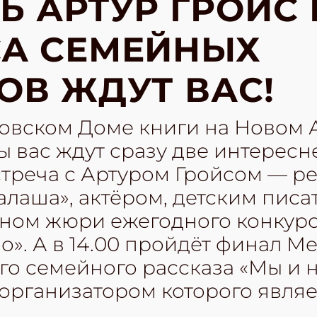
Ь АРТУР ГРОЙС
СА СЕМЕЙНЫХ
ОВ ЖДУТ ВАС!
ковском Доме книги на Новом 
 вас ждут сразу две интересн
встреча с Артуром Гройсом — 
лаша», актёром, детским писа
еном жюри ежегодного конкур
о». А в 14.00 пройдёт финал 
ого семейного рассказа «Мы и
организатором которого являе