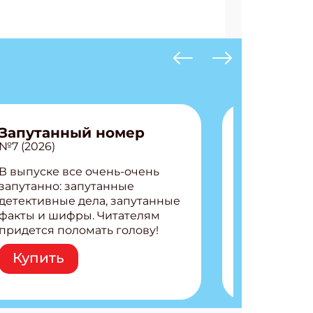
Запутанный номер
№7 (2026)
В выпуске все очень-очень
запутанно: запутанные
детективные дела, запутанные
факты и шифры. Читателям
придется поломать голову!
Внутри: Шифры и
Купить
расшифровки Плетем
запутанные поделки
Разгадываем головоломки
Ищем коды 3 комикса