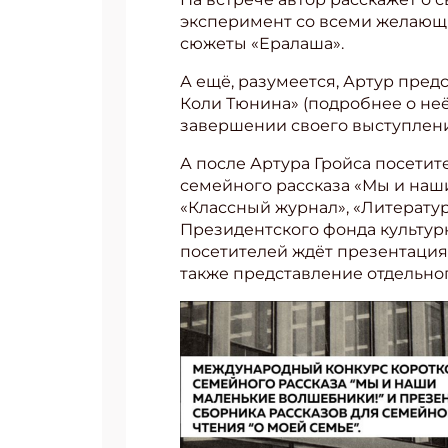
эксперимент со всеми желающим
сюжеты «Ералаша».
А ещё, разумеется, Артур пре
Коли Тюнина» (подробнее о неё
завершении своего выступлени
А после Артура Гройса посети
семейного рассказа «Мы и наш
«Классный журнал», «Литерату
Президентского фонда культур
посетителей ждёт презентация 
также представление отдельног
Подп
Получи
Укаж