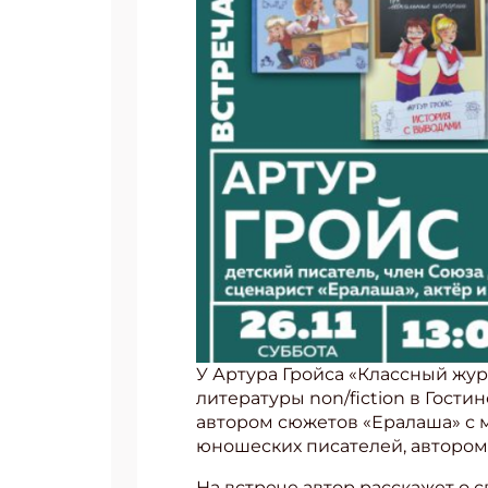
У Артура Гройса «Классный жу
литературы non/fiction в Гост
автором сюжетов «Ералаша» с 
юношеских писателей, автором
На встрече автор расскажет о 