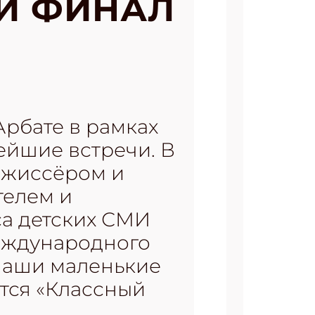
 И ФИНАЛ
Арбате в рамках
ейшие встречи. В
режиссёром и
телем и
са детских СМИ
Международного
 наши маленькие
тся «Классный