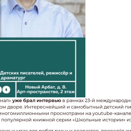
рнал»
уже брал интервью
в рамках 23-й международн
ином дворе. Интереснейший и самобытный детский пи
многомиллионными просмотрами на youtube-канале,
 популярной книжной серии «Школьные истории» из
своих книгах для ребят разных возрастов, проведёт