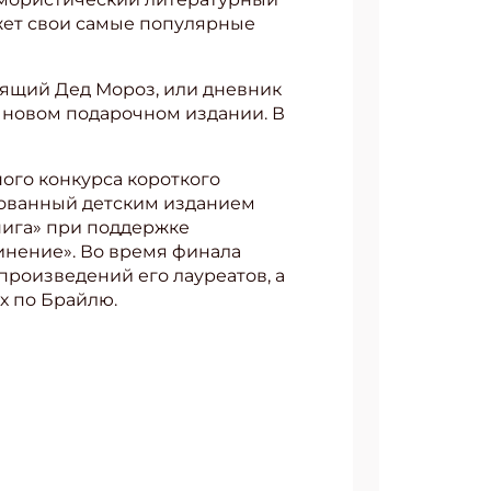
ажет свои самые популярные
оящий Дед Мороз, или дневник
в новом подарочном издании. В
ого конкурса короткого
изованный детским изданием
нига» при поддержке
инение». Во время финала
произведений его лауреатов, а
х по Брайлю.