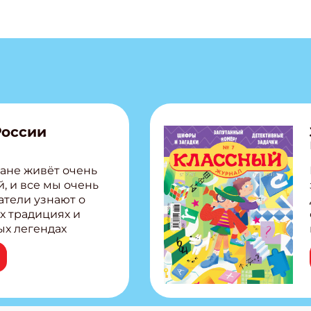
России
ане живёт очень
, и все мы очень
атели узнают о
х традициях и
ых легендах
сии! Внутри:
ар, башкир и
тольная игра
из Алтая Очень
лова Традиционные