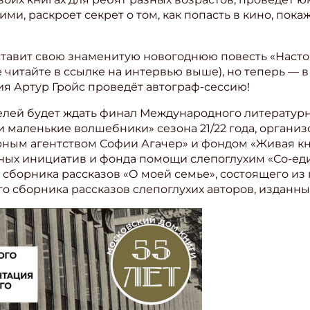
и, раскроет секрет о том, как попасть в кино, пок
дставит свою знаменитую новогоднюю повесть «Наст
 читайте в ссылке на интервью выше), но теперь — 
я Артур Гройс проведёт автограф-сессию!
телей будет ждать финал Международного литературн
и маленькие волшебники» сезона 21/22 года, орган
рным агентством Софии Агачер» и фондом «Живая к
ных инициатив и фонда помощи слепоглухим «Со-ед
сборника рассказов «О моей семье», состоящего из 
о сборника рассказов слепоглухих авторов, изданны
ишись на рассылку
 электронный "Классный журнал" в подарок!
ите имя