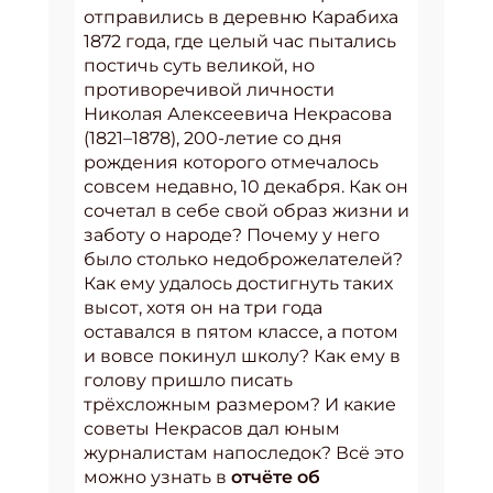
отправились в деревню Карабиха
1872 года, где целый час пытались
постичь суть великой, но
противоречивой личности
Николая Алексеевича Некрасова
(1821–1878), 200-летие со дня
рождения которого отмечалось
совсем недавно, 10 декабря. Как он
сочетал в себе свой образ жизни и
заботу о народе? Почему у него
было столько недоброжелателей?
Как ему удалось достигнуть таких
высот, хотя он на три года
оставался в пятом классе, а потом
и вовсе покинул школу? Как ему в
голову пришло писать
трёхсложным размером? И какие
советы Некрасов дал юным
журналистам напоследок? Всё это
можно узнать в
отчёте об