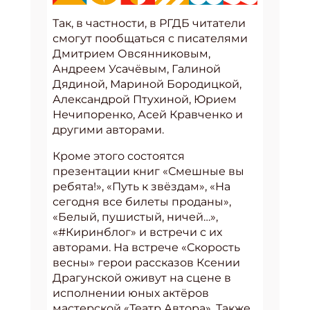
Так, в частности, в РГДБ читатели
смогут пообщаться с писателями
Дмитрием Овсянниковым,
Андреем Усачёвым, Галиной
Дядиной, Мариной Бородицкой,
Александрой Птухиной, Юрием
Нечипоренко, Асей Кравченко и
другими авторами.
Кроме этого состоятся
презентации книг «Смешные вы
ребята!», «Путь к звёздам», «На
сегодня все билеты проданы»,
«Белый, пушистый, ничей…»,
«#Киринблог» и встречи с их
авторами. На встрече «Скорость
весны» герои рассказов Ксении
Драгунской оживут на сцене в
исполнении юных актёров
мастерской «Театр Автора». Также