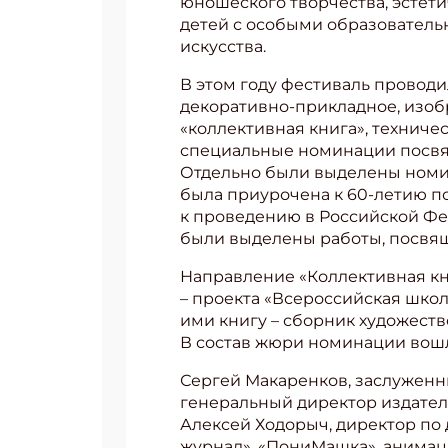
юношеского творчества, эстети
детей с особыми образователь
искусства.
В этом году фестиваль проводи
декоративно-прикладное, изобра
«коллективная книга», технич
специальные номинации посвяще
Отдельно были выделены номин
была приурочена к 60-летию по
к проведению в Российской Фе
были выделены работы, посвящ
Направление «Коллективная кн
– проекта «Всероссийская шко
ими книгу – сборник художест
В состав жюри номинации вош
Сергей Макаренков, заслуженны
генеральный директор издатель
Алексей Ходорыч, директор по
журнал», «ПониМашка», анимаци