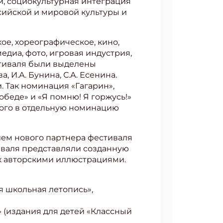
й, социокультурная интеграция
ийской и мировой культуры и
ое, хореографическое, кино,
едиа, фото, игровая индустрия,
стиваля были выделены
 И.А. Бунина, С.А. Есенина.
 Так номинация «Гагарин»,
обеде» и «Я помню! Я горжусь!»
того в отдельную номинацию
ием нового партнера фестиваля
иваля представляли созданную
х авторскими иллюстрациями.
я школьная летопись»,
 (издания для детей «Классный