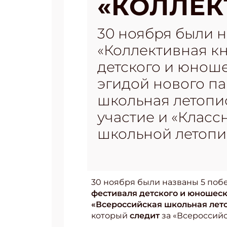
«КОЛЛЕК
30 ноября были н
«Коллективная к
детского и юноше
эгидой нового п
школьная летопи
участие и «Класс
школьной летопис
30 ноября были названы 5 поб
фестиваля детского и юношеск
«Всероссийская школьная лето
который
следит
за «Всероссийс