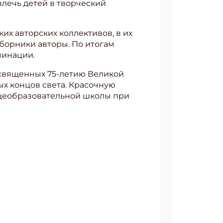
влечь детей в творческий
их авторских коллективов, в их
сборники авторы. По итогам
САТЬСЯ
минации.
освященных 75-летию Великой
х концов света. Красочную
бщеобразовательной школы при