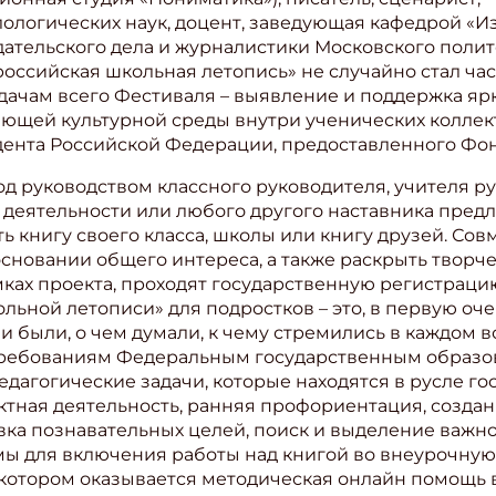
ологических наук, доцент, заведующая кафедрой «Из
дательского дела и журналистики Московского полит
ссийская школьная летопись» не случайно стал час
адачам всего Фестиваля – выявление и поддержка яр
ающей культурной среды внутри ученических коллект
ента Российской Федерации, предоставленного Фон
 руководством классного руководителя, учителя ру
деятельности или любого другого наставника предл
ать книгу своего класса, школы или книгу друзей. С
сновании общего интереса, а также раскрыть творч
амках проекта, проходят государственную регистраци
льной летописи» для подростков – это, в первую оч
и были, о чем думали, к чему стремились в каждом в
 требованиям Федеральным государственным образо
дагогические задачи, которые находятся в русле го
ишись на рассылку
ектная деятельность, ранняя профориентация, созда
 электронный "Классный журнал" в подарок!
овка познавательных целей, поиск и выделение важн
ы для включения работы над книгой во внеурочную д
ите имя
в котором оказывается методическая онлайн помощь