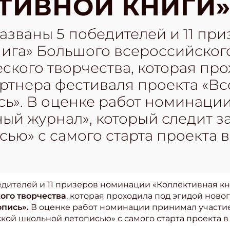
ТИВНОЙ КНИГИ»
азваны 5 победителей и 11 пр
нига» Большого всероссийског
ского творчества, которая пр
артнера фестиваля проекта «В
сь». В оценке работ номинаци
ный журнал», который следит 
ью» с самого старта проекта в 
едителей и 11 призеров номинации «Коллективная к
ого творчества
, которая проходила под эгидой ново
пись».
В оценке работ номинации принимал участие
кой школьной летописью» с самого старта проекта в 2