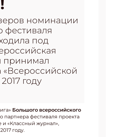
!
изеров номинации
о фестиваля
оходила под
сероссийская
и принимал
за «Всероссийской
2017 году
нига»
Большого всероссийского
го партнера фестиваля проекта
 и «Классный журнал»,
017 году.