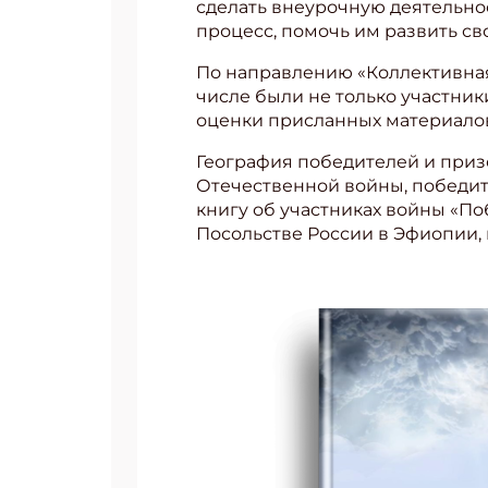
сделать внеурочную деятельнос
процесс, помочь им развить св
Укаж
По направлению «Коллективная 
числе были не только участник
ЗАКРЫ
оценки присланных материалов
География победителей и приз
Отечественной войны, победит
книгу об участниках войны «П
Посольстве России в Эфиопии, 