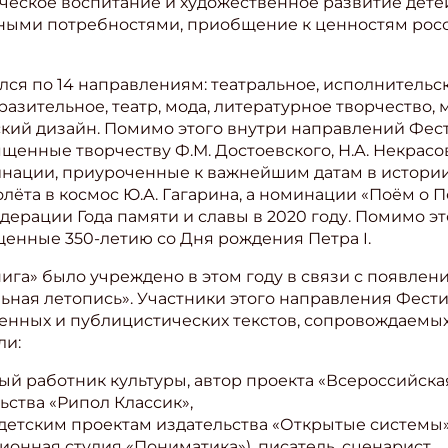
ческое воспитание и художественное развитие дете
ными потребностями, приобщение к ценностям росс
лся по 14 направлениям: театральное, исполнительск
зительное, театр, мода, литературное творчество, м
еский дизайн. Помимо этого внутри направлений Фе
нные творчеству Ф.М. Достоевского, Н.А. Некрасова,
ации, приуроченные к важнейшим датам в истории.
лёта в космос Ю.А. Гагарина, а номинации «Поём о П
дерации Года памяти и славы в 2020 году. Помимо э
енные 350-летию со Дня рождения Петра I.
ига» было учреждено в этом году в связи с появлен
льная летопись». Участники этого направления Фест
венных и публицистических текстов, сопровождаемы
ли:
й работник культуры, автор проекта «Всероссийска
ства «Рипол Классик»,
 детским проектам издательства «Открытые системы»
онная студия «Пониматика»), писатель, сценарист,