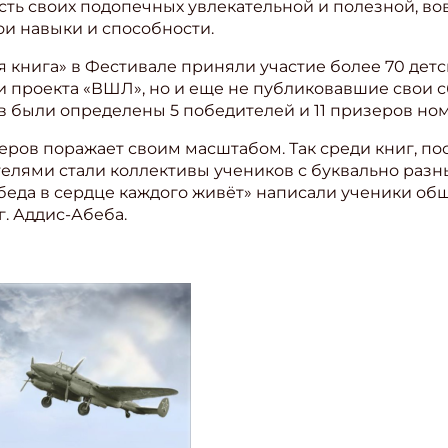
ть своих подопечных увлекательной и полезной, во
ои навыки и способности.
ите Ваш Email
книга» в Фестивале приняли участие более 70 детск
и проекта «ВШЛ», но и еще не публиковавшие свои 
ТЬ
ПОДПИ
 были определены 5 победителей и 11 призеров но
еров поражает своим масштабом. Так среди книг, п
елями стали коллективы учеников с буквально разны
обеда в сердце каждого живёт» написали ученики о
г. Аддис-Абеба.