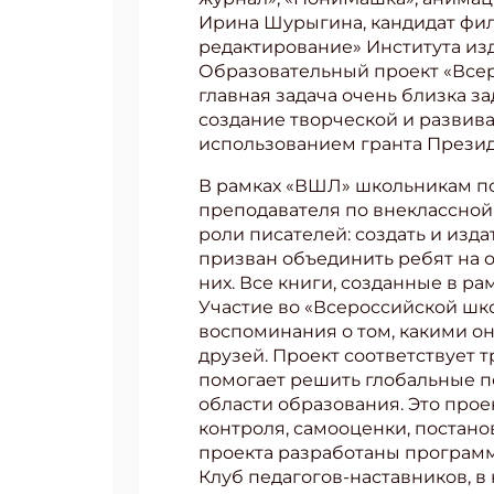
Ирина Шурыгина, кандидат фил
редактирование» Института из
Образовательный проект «Всеро
главная задача очень близка з
создание творческой и развив
использованием гранта Презид
В рамках «ВШЛ» школьникам под
преподавателя по внеклассной 
роли писателей: создать и изд
призван объединить ребят на о
них. Все книги, созданные в р
Участие во «Всероссийской шко
воспоминания о том, какими он
друзей. Проект соответствует
помогает решить глобальные пе
Подп
области образования. Это про
Получи
контроля, самооценки, постан
проекта разработаны программ
Укаж
Клуб педагогов-наставников, 