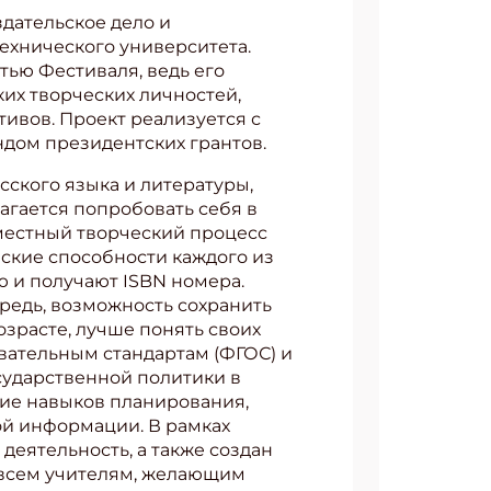
дательское дело и
ехнического университета.
тью Фестиваля, ведь его
ких творческих личностей,
ивов. Проект реализуется с
дом президентских грантов.
сского языка и литературы,
агается попробовать себя в
овместный творческий процесс
еские способности каждого из
ю и получают ISBN номера.
ередь, возможность сохранить
озрасте, лучше понять своих
вательным стандартам (ФГОС) и
сударственной политики в
ние навыков планирования,
ой информации. В рамках
еятельность, а также создан
 всем учителям, желающим