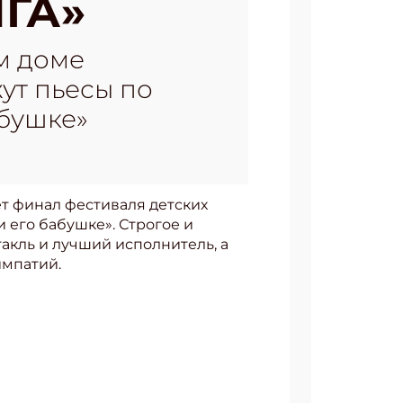
ГА»
м доме
ут пьесы по
абушке»
ёт финал фестиваля детских
 его бабушке». Строгое и
кль и лучший исполнитель, а
импатий.