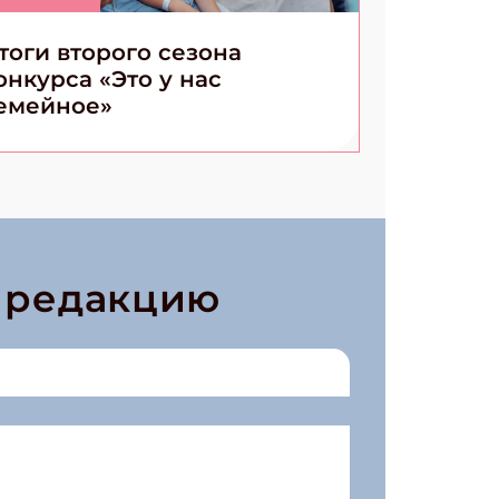
тоги второго сезона
онкурса «Это у нас
емейное»
в редакцию