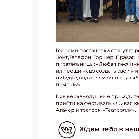
Героями постановки станут гер
Зонт,Телефон, Торшер, Правая 
писательницы: «Любая песчинка
или вещи надо создать свой мир
нибудь увидите смайлик - улыб
помощь!»
Подп
Все неравнодушные приходите н
Получи
прийти на фестиваль «Живая кн
Агачер и театром «Театролли».
Укаж
Ждем тебя в наш
Укаж