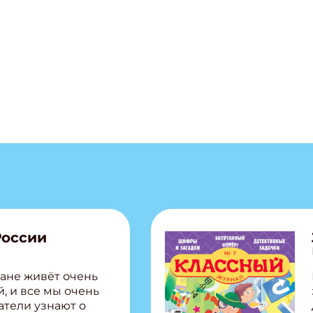
ТЬ
ПОДПИС
России
ане живёт очень
, и все мы очень
атели узнают о