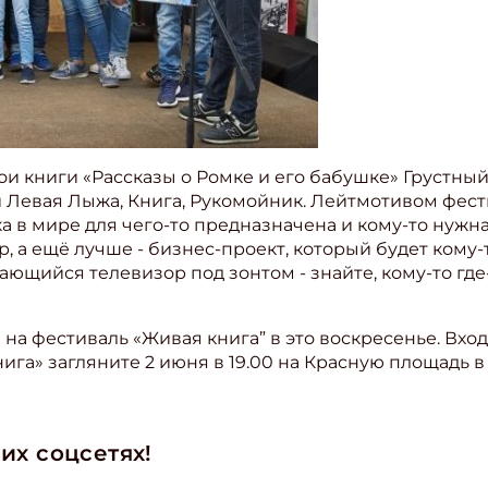
ои книги «Рассказы о Ромке и его бабушке» Грустный
и Левая Лыжа, Книга, Рукомойник. Лейтмотивом фест
 в мире для чего-то предназначена и кому-то нужна!
, а ещё лучше - бизнес-проект, который будет кому-то
ающийся телевизор под зонтом - знайте, кому-то где
ишись на рассылку
а фестиваль «Живая книга” в это воскресенье. Вход
 электронный "Классный журнал" в подарок!
ига» загляните 2 июня в 19.00 на Красную площадь в
ите имя
их соцсетях!
ите Ваш Email