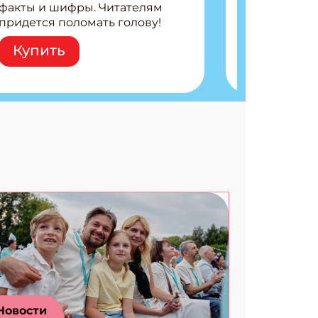
факты и шифры. Читателям
придется поломать голову!
Внутри: Шифры и
Купить
расшифровки Плетем
запутанные поделки
Разгадываем головоломки
Ищем коды 3 комикса
Новости