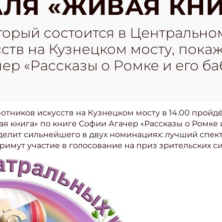
ЛЯ «ЖИВАЯ КНИ
торый состоится в Центрально
ств на Кузнецком мосту, покаж
ер «Рассказы о Ромке и его б
отников искусств на Кузнецком мосту в 14.00 пройд
я книга» по книге Софии Агачер «Рассказы о Ромке и
лит сильнейшего в двух номинациях: лучший спекта
имут участие в голосование на приз зрительских с