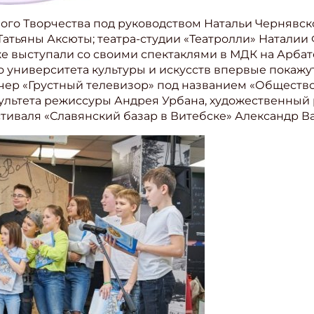
го Творчества под руководством Натальи Чернявско
атьяны Аксюты; театра-студии «Театролли» Наталии 
е выступали со своими спектаклями в МДК на Арбате
о университета культуры и искусств впервые покажу
ачер «Грустный телевизор» под названием «Обществ
ультета режиссуры Андрея Урбана, художественный
иваля «Славянский базар в Витебске» Александр Ва