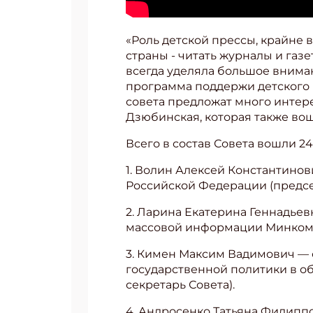
Укаж
«Роль детской прессы, крайне 
страны - читать журналы и газ
всегда уделяла большое вниман
программа поддержи детского 
совета предложат много интере
Дзюбинская, которая также вош
Всего в состав Совета вошли 24
1. Волин Алексей Константино
Российской Федерации (предсе
2. Ларина Екатерина Геннадье
массовой информации Минкомсв
3. Кимен Максим Вадимович — 
государственной политики в о
секретарь Совета).
4. Андросенко Татьяна Филипп