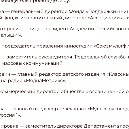
ководитель проекта Дети.ру.
вна — генеральный директор Фонда «Поддержки иниц
й фонд», исполнительный директор «Ассоциации ан
кторович — вице-президент Академии Российского 
алыши!».
 председатель правления киностудии «Союзмультфи
 — заместитель руководителя Федеральной службы п
 массовых коммуникаций.
ович — главный редактор детского издания «Классн
 на радио «МедиаМетрикс».
коммерческий директор общества с ограниченной 
на — главный продюсер телеканала «Мульт», руковод
ссия 1».
имировна — заместитель директора Департамента го