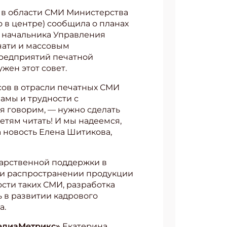
и в области СМИ Министерства
 в центре) сообщила о планах
ь начальника Управления
чати и массовым
предприятий печатной
жен этот совет.
сов в отрасли печатных СМИ
ламы и трудности с
мя говорим, — нужно сделать
етям читать! И мы надеемся,
а новость Елена Шитикова,
дарственной поддержки в
 и распространении продукции
сти таких СМИ, разработка
 в развитии кадрового
а.
МедиаМетрикс»
Екатерина