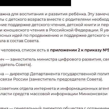
ите Ваш Email
важна для воспитания и развития ребёнка. Эту зам
еты с детского возраста вместе с родителями необхо
ие поддержке детского чтения, детской книги и пер
ПОДПИС
и юношеского чтения в Российской Федерации. Я ув
сных идей по продвижению и поддержке детского чт
ла в состав Совета.
 человека, список есть в
приложении 2 к приказу №
вич — заместитель министра цифрового развития, с
датель Совета).
вна — директор Департамента государственной полит
язи России (заместитель председателя Совета).
советник отдела интернета и информационных аген
бласти средств массовой информации Минкомсвязи 
овна — генеральный директор общества с ограничен