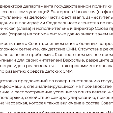
ь директора департамента государственной политик
ассовых коммуникаций Екатерина Часовская (на фото
ступлении на деловой части фестиваля. Заместител
здания и полиграфии Федерального агентства по пе
инская (слева) и исполнительный директор Союза 
а (справа) на тот момент уже давно знают, зачем ну
мость такого Совета, слишком много больных вопро
 сложном сегменте, как детские СМИ. Отсутствие рек
алеко не все проблемы... Главное, о чем мы все вре
упными для своих читателей! Взрослые, разрешите д
ростую идею реализовать», — так прокомментировал
 по развитию средств детских СМИ.
дготовка предложений по совершенствованию госу
информации, специализирующихся на производстве
щение и распространение успешного опыта деятельно
оддержки, содействие саморегулированию, помощь
на Часовская, которая также включена в состав Совет
ода в
в программе «Классное детство» на канале «