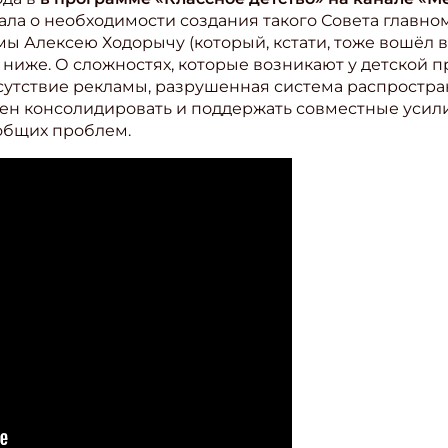
ла о необходимости создания такого Совета главно
 Алексею Ходорычу (который, кстати, тоже вошёл в с
о ниже. О сложностях, которые возникают у детской 
тсутствие рекламы, разрушенная система распростран
жен консолидировать и поддержать совместные усил
бщих проблем.
ишись на рассылку
 электронный "Классный журнал" в подарок!
ите имя