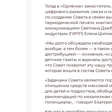
Тогда в «Орлёнке» заместител
цифрового развития, связи и м
по созданию Совета в своём вы
периодической печати, книгои
коммуникациям Светлана Дзюб
индустрии (ГИПП) Елена Шитиков
«Мы долго обсуждали необходи
вообще, а тем более — в таком
дистрибуцией — основные, но д
детские газеты и журналы дост
что Совет позволит эту нашу п
которая вошла в состав Совета
«Задачами Совета являются по
отношении средств массовой 
для детей и подростков, обоб
рекомендаций по механизмам п
потенциала», - говорит Екатери
Как раз в сентября прошлого г