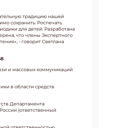
ечательную традицию нашей
димо сохранить. Роспечать
иодики для детей. Разработана
АТЬСЯ
ерена, что члены Экспертного
ения», - говорит Светлана
58
.
вязи и массовых коммуникаций
ики в области средств
тств Департамента
России (ответственный
ной ответственностью,